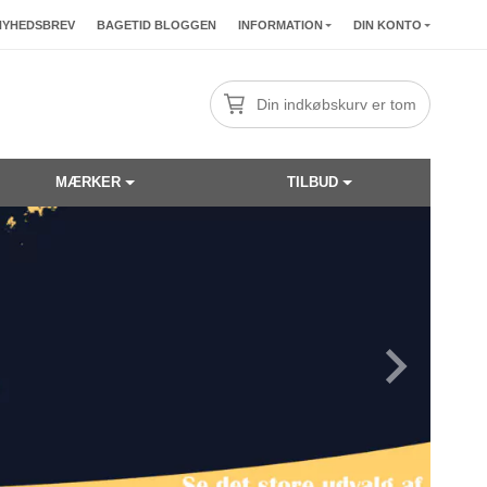
NYHEDSBREV
BAGETID BLOGGEN
INFORMATION
DIN KONTO
Din indkøbskurv er tom
MÆRKER
TILBUD