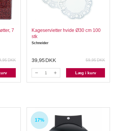
tter, 7
Kageservietter hvide Ø30 cm 100
Sili
stk
Sili
Schneider
Siliko
39,95
DKK
89,
9,95
DKK
59,95
DKK
kurv
Læg i kurv
17%
43