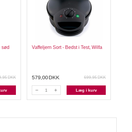
p sød
Vaffeljern Sort - Bedst i Test, Wilfa
FunC
Guld,
FunC
579,00
DKK
19,
9,95
DKK
699,95
DKK
kurv
Læg i kurv