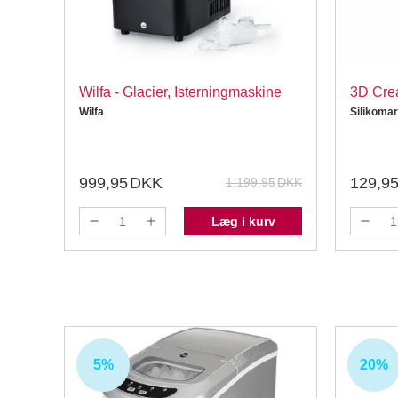
Wilfa - Glacier, Isterningmaskine
3D Crea
Wilfa
Silikomar
999,95
DKK
129,9
5
DKK
1.199,95
DKK
v
Læg i kurv
5%
20%