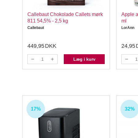
Callebaut Chokolade Callets mørk
Apple a
811 54,5% - 2,5 kg
ml
Callebaut
LorAnn
449,95
DKK
24,95
v
Læg i kurv
17%
32%