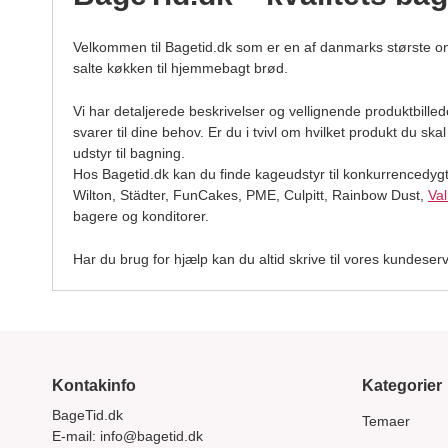
Velkommen til Bagetid.dk som er en af danmarks største on
salte køkken til hjemmebagt brød.
Vi har detaljerede beskrivelser og vellignende produktbillede
svarer til dine behov. Er du i tvivl om hvilket produkt du sk
udstyr til bagning.
Hos Bagetid.dk kan du finde kageudstyr til konkurrencedygtig
Wilton, Städter, FunCakes, PME, Culpitt, Rainbow Dust,
Va
bagere og konditorer.
Har du brug for hjælp kan du altid skrive til vores kundeser
Kontakinfo
Kategorier
BageTid.dk
Temaer
E-mail:
info@bagetid.dk