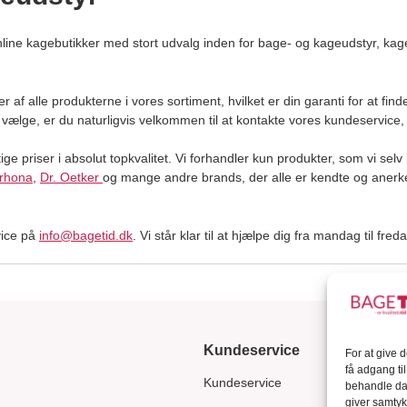
line kagebutikker med stort udvalg inden for bage- og kageudstyr, ka
r af alle produkterne i vores sortiment, hvilket er din garanti for at fin
al vælge, er du naturligvis velkommen til at kontakte vores kundeservice
e priser i absolut topkvalitet. Vi forhandler kun produkter, som vi selv
lrhona
,
Dr. Oetker
og mange andre brands, der alle er kendte og anerk
vice på
info@bagetid.dk
. Vi står klar til at hjælpe dig fra mandag til fr
Kundeservice
For at give 
få adgang ti
Kundeservice
behandle dat
giver samtyk