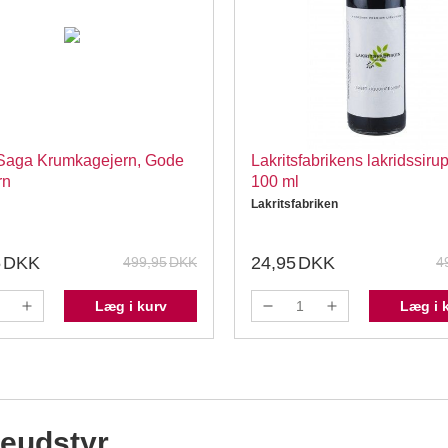
 Saga Krumkagejern, Gode
Lakritsfabrikens lakridssiru
rn
100 ml
Lakritsfabriken
5
DKK
24,95
DKK
499,95
DKK
4
Læg i kurv
Læg i 
geudstyr