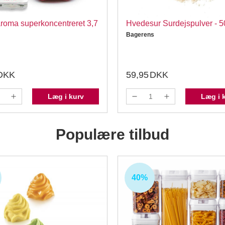
roma superkoncentreret 3,7
Hvedesur Surdejspulver - 
Bagerens
DKK
59,95
DKK
Læg i kurv
Læg i 
Populære tilbud
40%