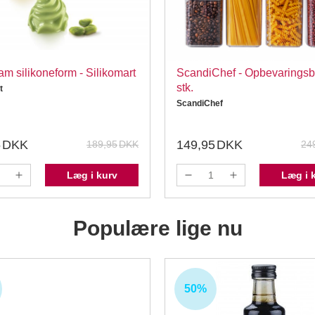
m silikoneform - Silikomart
ScandiChef - Opbevaringsbø
stk.
t
ScandiChef
5
DKK
149,95
DKK
189,95
DKK
24
Læg i kurv
Læg i 
Populære lige nu
50%