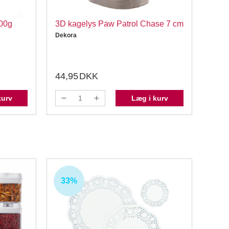
500g
3D kagelys Paw Patrol Chase 7 cm
Lakr
Dekora
Kondi
44,95
DKK
29,
kurv
Læg i kurv
33%
38