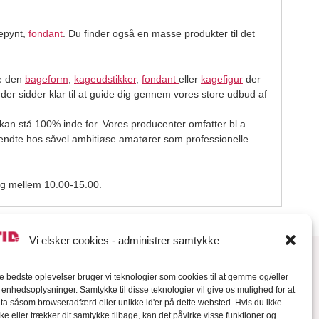
gepynt,
fondant
. Du finder også en masse produkter til det
de den
bageform
,
kageudstikker
,
fondant
eller
kagefigur
der
, der sidder klar til at guide dig gennem vores store udbud af
 kan stå 100% inde for. Vores producenter omfatter bl.a.
endte hos såvel ambitiøse amatører som professionelle
edag mellem 10.00-15.00.
Vi elsker cookies - administrer samtykke
de bedste oplevelser bruger vi teknologier som cookies til at gemme og/eller
l enhedsoplysninger. Samtykke til disse teknologier vil give os mulighed for at
a såsom browseradfærd eller unikke id'er på dette websted. Hvis du ikke
ke eller trækker dit samtykke tilbage, kan det påvirke visse funktioner og