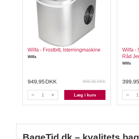
Wilfa - Frostbitt, Isterningmaskine
Wilfa -
Råd Je
Wilfa
Wilfa
949,95
DKK
399,9
6
DKK
999,95
DKK
v
Læg i kurv
BageTid.dk – kvalitets ba