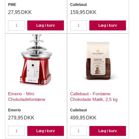
PME
Callebaut
27,95
DKK
159,95
DKK
Læg i kurv
Læg i kurv
Emerio - Mini
Callebaut - Fontæne
Chokoladefontæne
Chokolade Mælk, 2,5 kg
Emerio
Callebaut
279,95
DKK
499,95
DKK
Læg i kurv
Læg i kurv