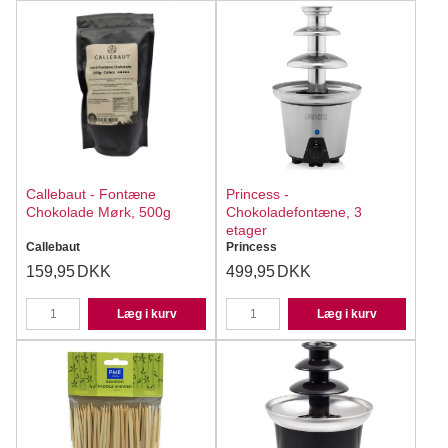
Callebaut - Fontæne
Princess -
Chokolade Mørk, 500g
Chokoladefontæne, 3
etager
Callebaut
Princess
159,95
DKK
499,95
DKK
Læg i kurv
Læg i kurv