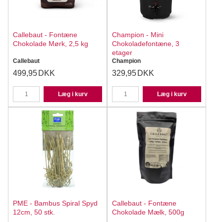
Callebaut - Fontæne
Champion - Mini
Chokolade Mørk, 2,5 kg
Chokoladefontæne, 3
etager
Callebaut
Champion
499,95
DKK
329,95
DKK
Læg i kurv
Læg i kurv
PME - Bambus Spiral Spyd
Callebaut - Fontæne
12cm, 50 stk.
Chokolade Mælk, 500g