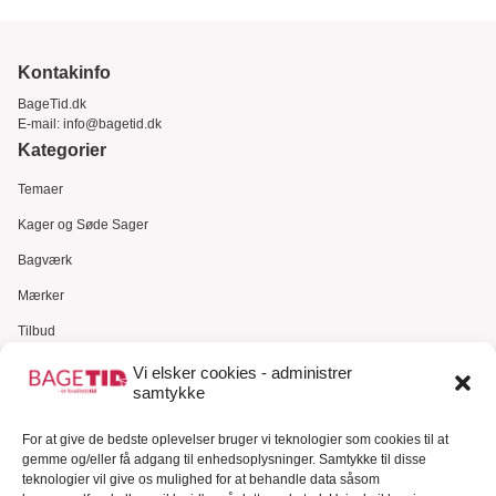
Kontakinfo
BageTid.dk
E-mail:
info@bagetid.dk
Kategorier
Temaer
Kager og Søde Sager
Bagværk
Mærker
Tilbud
Gavekort
Vi elsker cookies - administrer
samtykke
Kundeservice
Kundeservice
For at give de bedste oplevelser bruger vi teknologier som cookies til at
gemme og/eller få adgang til enhedsoplysninger. Samtykke til disse
FAQ – Ofte stillede spørgsmål
teknologier vil give os mulighed for at behandle data såsom