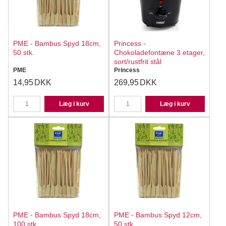
PME - Bambus Spyd 18cm,
Princess -
50 stk.
Chokoladefontæne 3 etager,
sort/rustfrit stål
PME
Princess
14,95
DKK
269,95
DKK
Læg i kurv
Læg i kurv
PME - Bambus Spyd 18cm,
PME - Bambus Spyd 12cm,
100 stk.
50 stk.