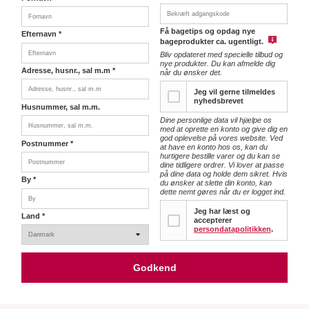
Få bagetips og opdag nye
Efternavn
*
bageprodukter ca. ugentligt.
Bliv opdateret med specielle tilbud og
nye produkter. Du kan afmelde dig
Adresse, husnr., sal m.m
*
når du ønsker det.
Jeg vil gerne tilmeldes
nyhedsbrevet
Husnummer, sal m.m.
Dine personlige data vil hjælpe os
med at oprette en konto og give dig en
god oplevelse på vores website. Ved
Postnummer
*
Callebaut Chokolade
at have en konto hos os, kan du
hurtigere bestille varer og du kan se
Callets mørk 811 54,5% -
dine tidligere ordrer. Vi lover at passe
2,5 kg
på dine data og holde dem sikret. Hvis
By
*
Callebaut
du ønsker at slette din konto, kan
dette nemt gøres når du er logget ind.
449,95
DKK
Jeg har læst og
Land
*
accepterer
Læg i kurv
persondatapolitikken
.
Godkend