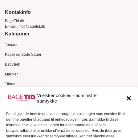
Kontakinfo
BageTid.dk
E-mail:
info@bagetid.dk
Apple aroma
Kategorier
superkoncentreret 3,7 ml
LorAnn
Temaer
24,95
DKK
Kager og Søde Sager
Læg i kurv
Bagværk
Mærker
Tilbud
Gavekort
Vi elsker cookies - administrer
samtykke
Kundeservice
For at give de bedste oplevelser bruger vi teknologier som cookies til at
Kundeservice
gemme og/eller få adgang til enhedsoplysninger. Samtykke til disse
FAQ – Ofte stillede spørgsmål
teknologier vil give os mulighed for at behandle data såsom
Hvedesur Surdejspulver -
browseradfærd eller unikke id'er på dette websted. Hvis du ikke giver
500g
Om Bagetid.dk
samtykke eller trækker dit samtykke tilbage, kan det påvirke visse