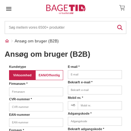
Skip
to
content
Ansøg om bruger (B2B)
Ansøg om bruger (B2B)
Kundetype
E-mail
*
Måske
☓
Virksomhed
EAN/Offentlig
kunne
Bekræft e-mail
*
Firmanavn
*
nogle af
disse
Mobil nr.
*
CVR-nummer
*
produkter
+45
Adgangskode
*
have din
EAN-nummer
interesse?
Bekræft adgangskode
*
Fornavn
*