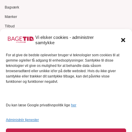
Bagværk
Mærker
Tilbud
Gavekort
Vi elsker cookies - administrer
samtykke
Kundeservice
Kundeservice
For at give de bedste oplevelser bruger vi teknologier som cookies til at
gemme og/eller få adgang til enhedsoplysninger. Samtykke til disse
FAQ – Ofte stillede spørgsmål
teknologier vil give os mulighed for at behandle data såsom
browseradfærd eller unikke id'er på dette websted. Hvis du ikke giver
Om Bagetid.dk
samtykke eller trækker dit samtykke tilbage, kan det påvirke visse
funktioner og funktioner negativt.
Se Fødevarestyrelsens smiley-rapporter
Forretningsbetingelser
Cookies
Du kan læse Google privatlivspolitik lige
her
Persondatapolitik
Administrér tjenester