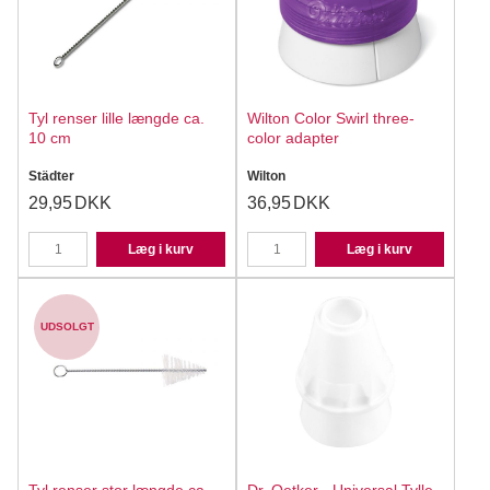
Tyl renser lille længde ca.
Wilton Color Swirl three-
10 cm
color adapter
Städter
Wilton
29,95
DKK
36,95
DKK
Læg i kurv
Læg i kurv
UDSOLGT