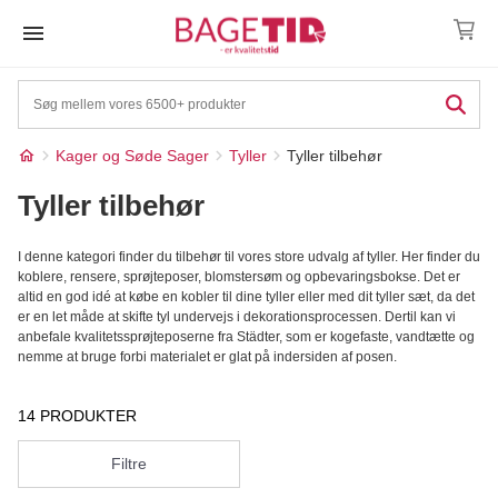
Skip
to
content
Kager og Søde Sager
Tyller
Tyller tilbehør
Tyller tilbehør
I denne kategori finder du tilbehør til vores store udvalg af tyller. Her finder du
koblere, rensere, sprøjteposer, blomstersøm og opbevaringsbokse. Det er
altid en god idé at købe en kobler til dine tyller eller med dit tyller sæt, da det
er en let måde at skifte tyl undervejs i dekorationsprocessen. Dertil kan vi
anbefale kvalitetssprøjteposerne fra Städter, som er kogefaste, vandtætte og
nemme at bruge forbi materialet er glat på indersiden af posen.
14 PRODUKTER
Filtre