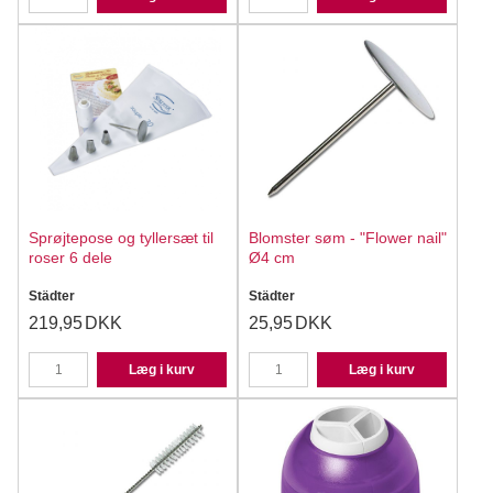
Sprøjtepose og tyllersæt til
Blomster søm - "Flower nail"
roser 6 dele
Ø4 cm
Städter
Städter
219,95
DKK
25,95
DKK
Læg i kurv
Læg i kurv