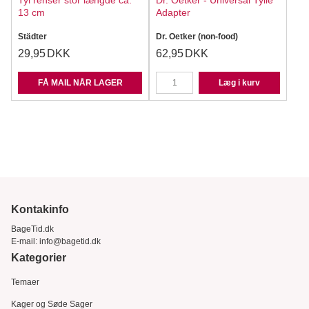
Tyl renser stor længde ca.
Dr. Oetker - Universal Tylle
13 cm
Adapter
Städter
Dr. Oetker (non-food)
29,95
DKK
62,95
DKK
FÅ MAIL NÅR LAGER
Læg i kurv
Kontakinfo
BageTid.dk
E-mail:
info@bagetid.dk
Kategorier
Temaer
Kager og Søde Sager