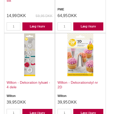
stk
PME
14,99
DKK
64,95
DKK
59,95
DKK
Læg i kurv
Læg i kurv
Wilton - Dekoration tylsæt -
Wilton - Dekorationstyl nr
4 dele
2D
Wilton
Wilton
39,95
DKK
39,95
DKK
Læg i kurv
Læg i kurv