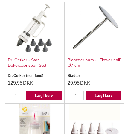
Dr. Oetker - Stor
Blomster søm - "Flower nail"
Dekorationspen Sæt
Ø7 cm
Dr. Oetker (non-food)
Städter
129,95
DKK
29,95
DKK
Læg i kurv
Læg i kurv