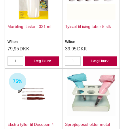
Marbling flaske - 331 ml
Tylsæt til icing tuber 5 stk
Wilton
Wilton
79,95
DKK
39,95
DKK
Læg i kurv
Læg i kurv
75%
Ekstra tyller til Decopen 4
Sprøjteposeholder metal