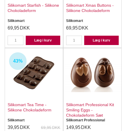
Silikomart Starfish - Silikone
Silikomart Xmas Buttons -
Chokoladeform
Silikone Chokoladeform
Silikomart
Silikomart
69,95
DKK
69,95
DKK
Læg i kurv
Læg i kurv
43%
Silikomart Tea Time -
Silikomart Professional Kit
Silikone Chokoladeform
Smiling Eggs -
Chokoladeform Sæt
Silikomart
Silikomart Professional
39,95
DKK
149,95
DKK
69,95
DKK