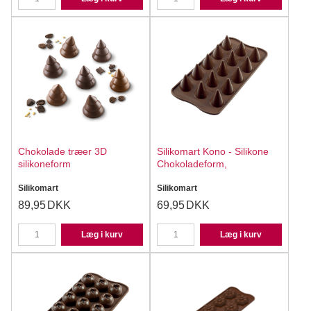
Chokolade træer 3D
Silikomart Kono - Silikone
silikoneform
Chokoladeform,
Silikomart
Silikomart
89,95
DKK
69,95
DKK
Læg i kurv
Læg i kurv