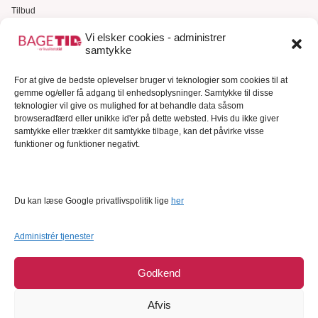
Tilbud
Gavekort
Vi elsker cookies - administrer
samtykke
Kundeservice
Kundeservice
For at give de bedste oplevelser bruger vi teknologier som cookies til at
gemme og/eller få adgang til enhedsoplysninger. Samtykke til disse
FAQ – Ofte stillede spørgsmål
teknologier vil give os mulighed for at behandle data såsom
browseradfærd eller unikke id'er på dette websted. Hvis du ikke giver
Om Bagetid.dk
samtykke eller trækker dit samtykke tilbage, kan det påvirke visse
funktioner og funktioner negativt.
Se Fødevarestyrelsens smiley-rapporter
Forretningsbetingelser
Cookies
Du kan læse Google privatlivspolitik lige
her
Persondatapolitik
Administrér tjenester
Godkend
Afvis