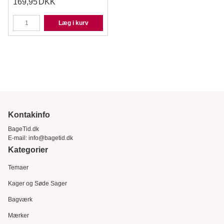
169,95
DKK
Læg i kurv
Kontakinfo
BageTid.dk
E-mail:
info@bagetid.dk
Kategorier
Temaer
Kager og Søde Sager
Bagværk
Mærker