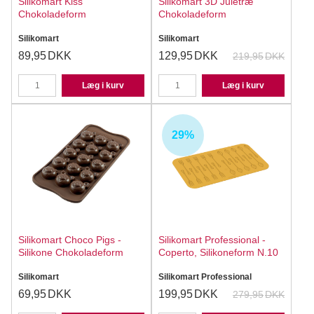
Silikomart Kiss
Silikomart 3D Juletræ
Chokoladeform
Chokoladeform
Silikomart
Silikomart
89,95
DKK
129,95
DKK
219,95
DKK
Læg i kurv
Læg i kurv
29%
Silikomart Choco Pigs -
Silikomart Professional -
Silikone Chokoladeform
Coperto, Silikoneform N.10
Silikomart
Silikomart Professional
69,95
DKK
199,95
DKK
279,95
DKK