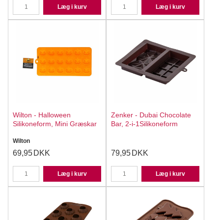
Læg i kurv
Læg i kurv
Wilton - Halloween
Zenker - Dubai Chocolate
Silikoneform, Mini Græskar
Bar, 2-i-1Silikoneform
Wilton
69,95
DKK
79,95
DKK
Læg i kurv
Læg i kurv