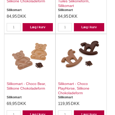
Silikone Chokoladeform
Tuiles Silikoneform,
Silikomart
Silikomart
Silikomart
84,95
DKK
84,95
DKK
Læg i kurv
Læg i kurv
Silikomart - Choco Bear,
Silikomart - Choco
Silikone Chokoladeform
PlayHorse, Silikone
Chokoladeform
Silikomart
Silikomart
69,95
DKK
119,95
DKK
Læg i kurv
Læg i kurv