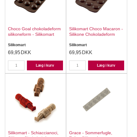
Choco Goal chokoladeform
Silikomart Choco Macaron -
silikoneform - Silikomart
Silikone Chokoladeform
Silikomart
Silikomart
69,95
DKK
69,95
DKK
Læg i kurv
Læg i kurv
Silikomart - Schiaccianoci,
Grace - Sommerfugle,