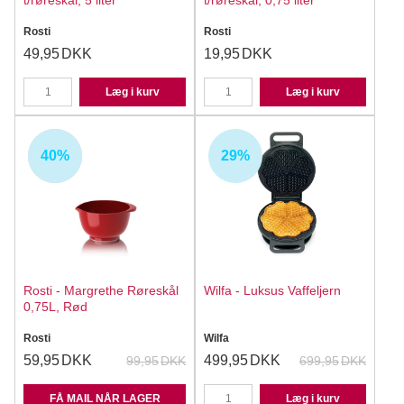
t/røreskål, 5 liter
t/røreskål, 0,75 liter
Rosti
Rosti
49,95
DKK
19,95
DKK
Læg i kurv
Læg i kurv
40%
29%
UDSOLGT
Rosti - Margrethe Røreskål
Wilfa - Luksus Vaffeljern
0,75L, Rød
Rosti
Wilfa
59,95
DKK
499,95
DKK
99,95
DKK
699,95
DKK
FÅ MAIL NÅR LAGER
Læg i kurv