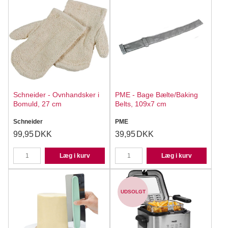
Schneider - Ovnhandsker i
PME - Bage Bælte/Baking
Bomuld, 27 cm
Belts, 109x7 cm
Schneider
PME
99,95
DKK
39,95
DKK
Læg i kurv
Læg i kurv
UDSOLGT