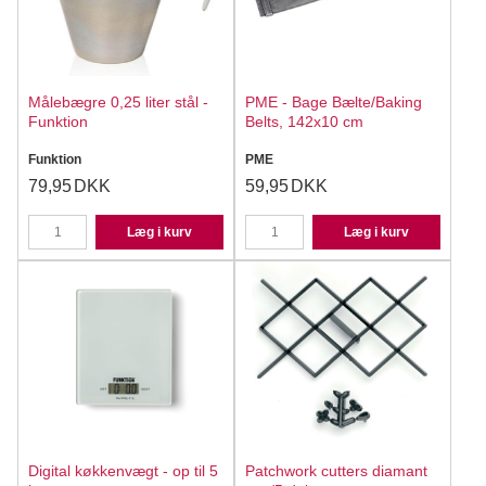
Målebægre 0,25 liter stål -
PME - Bage Bælte/Baking
Funktion
Belts, 142x10 cm
Funktion
PME
79,95
DKK
59,95
DKK
Læg i kurv
Læg i kurv
Digital køkkenvægt - op til 5
Patchwork cutters diamant