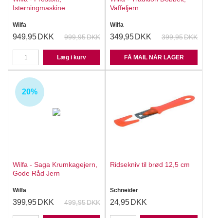
Isterningmaskine
Vaffeljern
Wilfa
Wilfa
949,95
DKK
349,95
DKK
999,95
DKK
399,95
DKK
Læg i kurv
FÅ MAIL NÅR LAGER
20%
Wilfa - Saga Krumkagejern,
Ridsekniv til brød 12,5 cm
Gode Råd Jern
Wilfa
Schneider
399,95
DKK
24,95
DKK
499,95
DKK