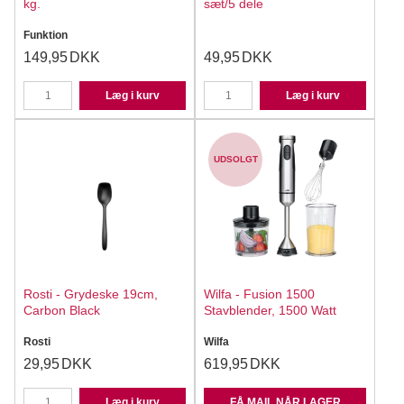
kg.
sæt/5 dele
Funktion
149,95
DKK
49,95
DKK
Læg i kurv
Læg i kurv
UDSOLGT
Rosti - Grydeske 19cm,
Wilfa - Fusion 1500
Carbon Black
Stavblender, 1500 Watt
Rosti
Wilfa
29,95
DKK
619,95
DKK
Læg i kurv
FÅ MAIL NÅR LAGER