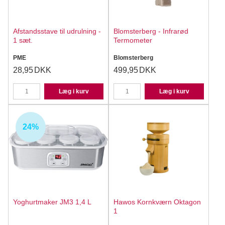
Afstandsstave til udrulning -
Blomsterberg - Infrarød
1 sæt.
Termometer
PME
Blomsterberg
28,95
DKK
499,95
DKK
Læg i kurv
Læg i kurv
24%
Yoghurtmaker JM3 1,4 L
Hawos Kornkværn Oktagon
1