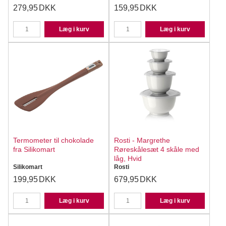
279,95
DKK
159,95
DKK
Læg i kurv
Læg i kurv
Termometer til chokolade
Rosti - Margrethe
fra Silikomart
Røreskålesæt 4 skåle med
låg, Hvid
Silikomart
Rosti
199,95
DKK
679,95
DKK
Læg i kurv
Læg i kurv