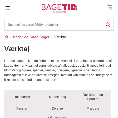
Skip
to
content
Kager og Søde Sager
Værktøj
Værktøj
I denne kategori kan du finde en masse værktøj til bagning og dekoration af
kager. Her har vi samlet vores udvalg af rulleudstyr, udstyr til modellering af
blomster og figurer, spartler, pensler, prægere, ligesom vi har set os
nødsaget til at lave en diverse-kategori, hvor du kan finde alt det udstyr, som
ikke lige passer ind de andre steder!
Dejskraber og
Rulleudstyr
Modellering
Spartler
Pensler
Diverse
Prægere