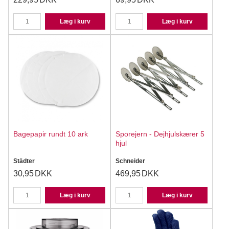
Læg i kurv
Læg i kurv
Bagepapir rundt 10 ark
Sporejern - Dejhjulskærer 5
hjul
Städter
Schneider
30,95
DKK
469,95
DKK
Læg i kurv
Læg i kurv