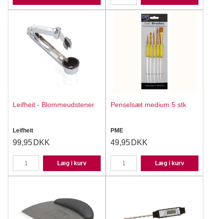
Leifheit - Blommeudstener
Penselsæt medium 5 stk
Leifheit
PME
99,95
DKK
49,95
DKK
Læg i kurv
Læg i kurv