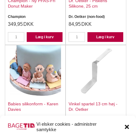
Champion - Ny PFAS-Fri
Dr. Oetker - Piskeris
Donut Maker
Silikone, 25 cm
Champion
Dr. Oetker (non-food)
349,95
DKK
84,95
DKK
Læg i kurv
Læg i kurv
Babies silikonform - Karen
Vinkel spartel 13 cm høj -
Davies
Dr. Oetker
Karen Davies
Dr. Oetker (non-food)
Vi elsker cookies - administrer
219,95
DKK
89,95
DKK
samtykke