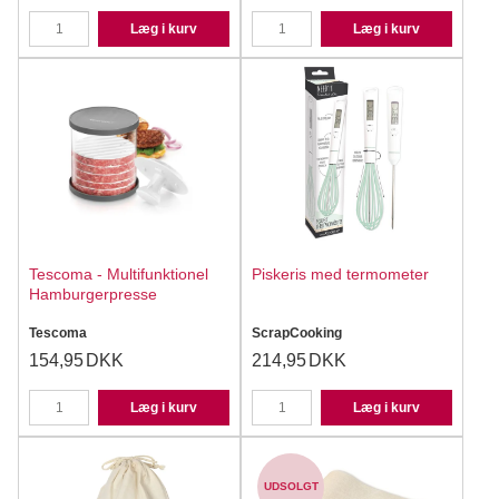
Læg i kurv
Læg i kurv
Tescoma - Multifunktionel
Piskeris med termometer
Hamburgerpresse
Tescoma
ScrapCooking
154,95
DKK
214,95
DKK
Læg i kurv
Læg i kurv
UDSOLGT