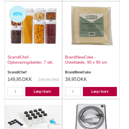
40%
ScandiChef -
BrandNewCake -
Opbevaringsbøtter, 7 stk.
Osteklæde, 90 x 90 xm
ScandiChef
BrandNewCake
149,95
DKK
39,95
DKK
249,95
DKK
Læg i kurv
Læg i kurv