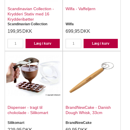
Scandinavian Collection -
Wilfa - Vaffeljern
Krydderi Stativ med 16
Krydderibøtter
Scandinavian Collection
Wilfa
199,95
DKK
699,95
DKK
Læg i kurv
Læg i kurv
Dispenser - tragt til
BrandNewCake - Danish
chokolade - Silikomart
Dough Whisk, 33cm
Silikomart
BrandNewCake
229,95
DKK
69,95
DKK