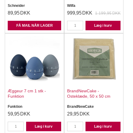
Schneider
Wilfa
89,95
DKK
999,95
DKK
1.199,95
DKK
FÅ MAIL NÅR LAGER
Læg i kurv
Æggeur 7 cm 1 stk -
BrandNewCake -
Funktion
Osteklæde, 50 x 50 cm
Funktion
BrandNewCake
59,95
DKK
29,95
DKK
Læg i kurv
Læg i kurv