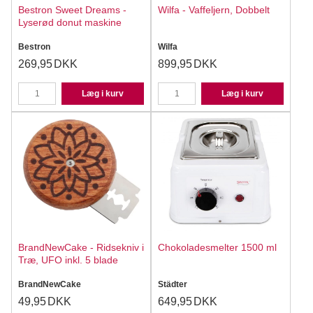
Bestron Sweet Dreams -
Wilfa - Vaffeljern, Dobbelt
Lyserød donut maskine
Bestron
Wilfa
269,95
DKK
899,95
DKK
Læg i kurv
Læg i kurv
BrandNewCake - Ridsekniv i
Chokoladesmelter 1500 ml
Træ, UFO inkl. 5 blade
BrandNewCake
Städter
49,95
DKK
649,95
DKK