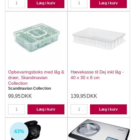
Læg i kurv
Læg i kurv
Opbevaringsboks med låg &
Hævekasse til Dej inkl låg -
dræn, Skandinavian
40 x 30 x 8 cm
Collection
Scandinavian Collection
99,95
DKK
139,95
DKK
Læg i kurv
Læg i kurv
43%
UDSOLGT