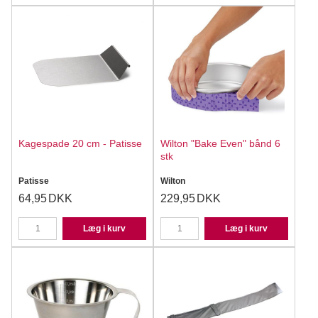
Kagespade 20 cm - Patisse
Wilton "Bake Even" bånd 6
stk
Patisse
Wilton
64,95
DKK
229,95
DKK
Læg i kurv
Læg i kurv