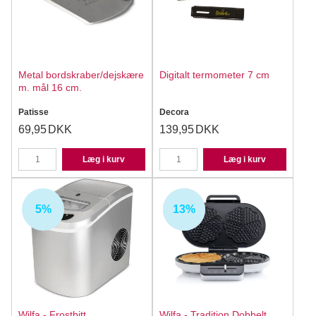
Metal bordskraber/dejskære
Digitalt termometer 7 cm
m. mål 16 cm.
Patisse
Decora
69,95
DKK
139,95
DKK
Læg i kurv
Læg i kurv
5%
13%
UDSOLGT
Wilfa - Frostbitt,
Wilfa - Tradition Dobbelt,