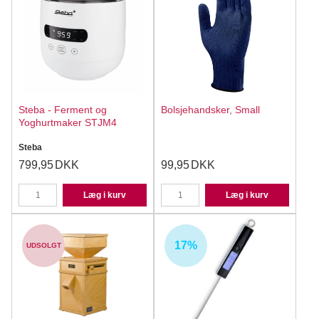
Steba - Ferment og
Bolsjehandsker, Small
Yoghurtmaker STJM4
Steba
799,95
DKK
99,95
DKK
Læg i kurv
Læg i kurv
17%
UDSOLGT