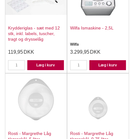
Krydderiglas - sæt med 12
Wilfa Ismaskine - 2,5L
stk, inkl. labels, tuscher,
tragt og drysselåg
Wilfa
119,95
DKK
3.299,95
DKK
Læg i kurv
Læg i kurv
Rosti - Margrethe Låg
Rosti - Margrethe Låg