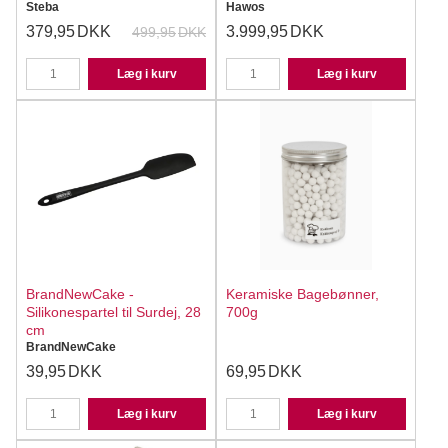
Steba
Hawos
379,95
DKK
3.999,95
DKK
499,95
DKK
Læg i kurv
Læg i kurv
BrandNewCake -
Keramiske Bagebønner,
Silikonespartel til Surdej, 28
700g
cm
BrandNewCake
39,95
DKK
69,95
DKK
Læg i kurv
Læg i kurv