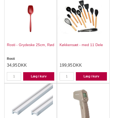
Rosti - Grydeske 25cm, Rød
Køkkensæt - med 11 Dele
Rosti
34,95
DKK
199,95
DKK
Læg i kurv
Læg i kurv