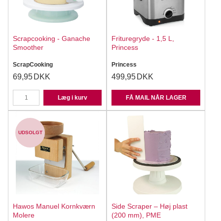
Scrapcooking - Ganache
Frituregryde - 1,5 L,
Smoother
Princess
ScrapCooking
Princess
69,95
DKK
499,95
DKK
Læg i kurv
FÅ MAIL NÅR LAGER
UDSOLGT
Hawos Manuel Kornkværn
Side Scraper – Høj plast
Molere
(200 mm), PME