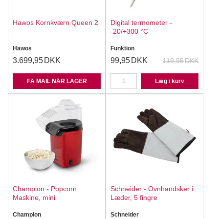
Hawos Kornkværn Queen 2
Digital termometer -
-20/+300 °C
Hawos
Funktion
3.699,95
DKK
99,95
DKK
119,95
DKK
FÅ MAIL NÅR LAGER
Læg i kurv
Champion - Popcorn
Schneider - Ovnhandsker i
Maskine, mini
Læder, 5 fingre
Champion
Schneider