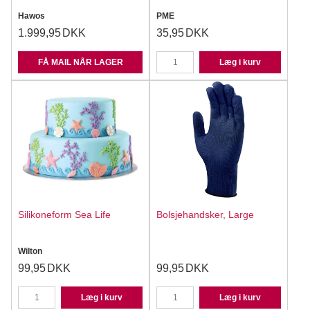
Hawos
PME
1.999,95
DKK
35,95
DKK
FÅ MAIL NÅR LAGER
Læg i kurv
Silikoneform Sea Life
Bolsjehandsker, Large
Wilton
99,95
DKK
99,95
DKK
Læg i kurv
Læg i kurv