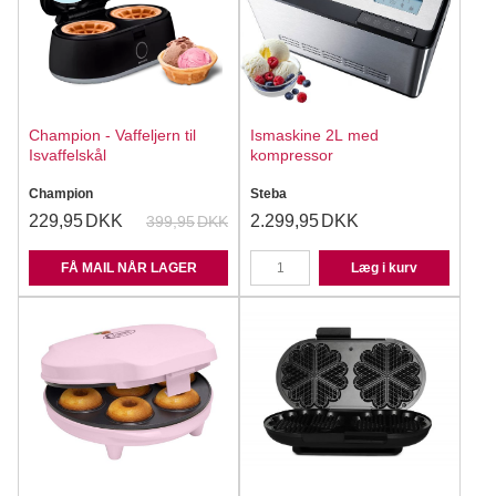
Champion - Vaffeljern til
Ismaskine 2L med
Isvaffelskål
kompressor
Champion
Steba
229,95
DKK
2.299,95
DKK
399,95
DKK
FÅ MAIL NÅR LAGER
Læg i kurv