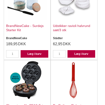
BrandNewCake - Surdejs
Udstikker ravioli halvrund
Starter Kit
sæt/3 stk
BrandNewCake
Städter
189,95
DKK
62,95
DKK
Læg i kurv
Læg i kurv