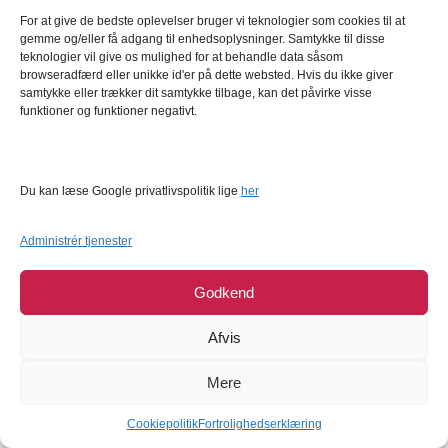
Læg i kurv
Læg i kurv
For at give de bedste oplevelser bruger vi teknologier som cookies til at
gemme og/eller få adgang til enhedsoplysninger. Samtykke til disse
teknologier vil give os mulighed for at behandle data såsom
browseradfærd eller unikke id'er på dette websted. Hvis du ikke giver
50%
samtykke eller trækker dit samtykke tilbage, kan det påvirke visse
funktioner og funktioner negativt.
Du kan læse Google privatlivspolitik lige
her
Wilton Pandekage Forme
Champion - Mini
Administrér tjenester
Silikone sæt
Chokoladefontæne, 3
etager
Wilton
Champion
Godkend
24,95
DKK
329,95
DKK
49,95
DKK
Afvis
Læg i kurv
Læg i kurv
Mere
Cookiepolitik
Fortrolighedserklæring