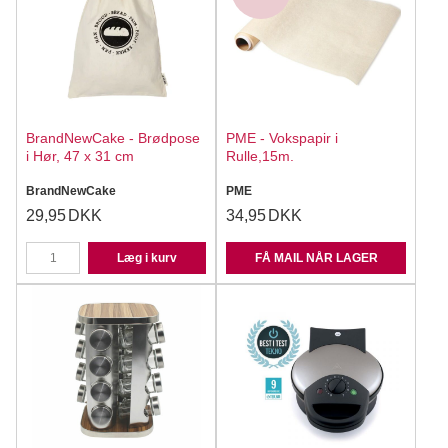
BrandNewCake - Brødpose
PME - Vokspapir i
i Hør, 47 x 31 cm
Rulle,15m.
BrandNewCake
PME
29,95
DKK
34,95
DKK
Læg i kurv
FÅ MAIL NÅR LAGER