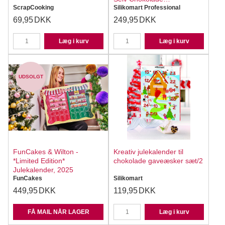
ScrapCooking
Julekalender
Silikomart Professional
69,95
DKK
249,95
DKK
Læg i kurv
Læg i kurv
UDSOLGT
FunCakes & Wilton -
Kreativ julekalender til
*Limited Edition*
chokolade gaveæsker sæt/2
Julekalender, 2025
FunCakes
Silikomart
449,95
DKK
119,95
DKK
FÅ MAIL NÅR LAGER
Læg i kurv