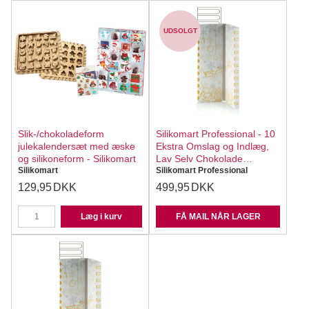
UDSOLGT
Slik-/chokoladeform
Silikomart Professional - 10
julekalendersæt med æske
Ekstra Omslag og Indlæg,
og silikoneform - Silikomart
Lav Selv Chokolade
Silikomart
Julekalender
Silikomart Professional
129,95
DKK
499,95
DKK
Læg i kurv
FÅ MAIL NÅR LAGER