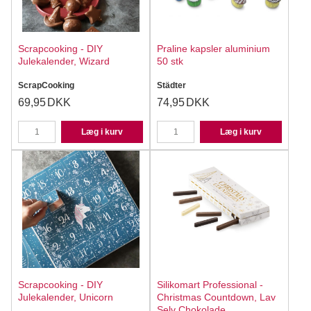
Scrapcooking - DIY
Praline kapsler aluminium
Julekalender, Wizard
50 stk
ScrapCooking
Städter
69,95
DKK
74,95
DKK
Læg i kurv
Læg i kurv
Scrapcooking - DIY
Silikomart Professional -
Julekalender, Unicorn
Christmas Countdown, Lav
Selv Chokolade