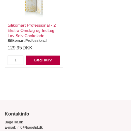
Silikomart Professional - 2
Ekstra Omslag og Indlæg,
Lav Selv Chokolade
Julekalender
Silikomart Professional
129,95
DKK
Læg i kurv
Kontakinfo
BageTid.dk
E-mail:
info@bagetid.dk