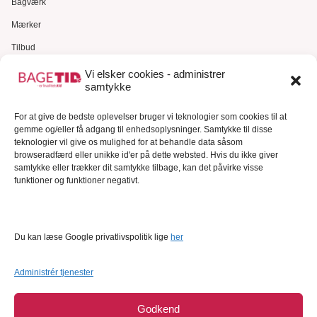
Bagværk
Mærker
Tilbud
Gavekort
Vi elsker cookies - administrer
samtykke
Kundeservice
Kundeservice
For at give de bedste oplevelser bruger vi teknologier som cookies til at
gemme og/eller få adgang til enhedsoplysninger. Samtykke til disse
FAQ – Ofte stillede spørgsmål
teknologier vil give os mulighed for at behandle data såsom
browseradfærd eller unikke id'er på dette websted. Hvis du ikke giver
Om Bagetid.dk
samtykke eller trækker dit samtykke tilbage, kan det påvirke visse
funktioner og funktioner negativt.
Se Fødevarestyrelsens smiley-rapporter
Forretningsbetingelser
Cookies
Du kan læse Google privatlivspolitik lige
her
Persondatapolitik
Administrér tjenester
Godkend