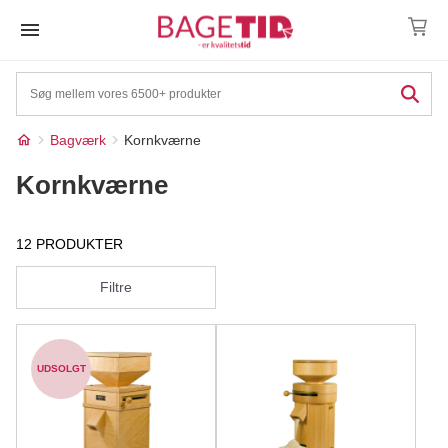
Skip
to
content
Bagværk
Kornkværne
Kornkværne
12 PRODUKTER
Filtre
UDSOLGT