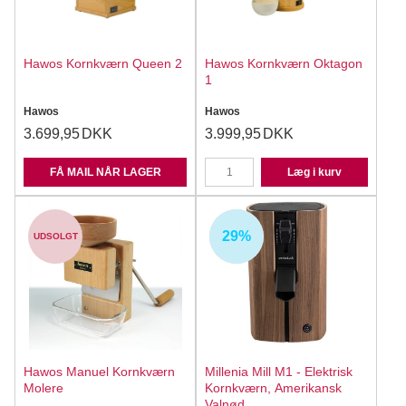
Hawos Kornkværn Queen 2
Hawos Kornkværn Oktagon
1
Hawos
Hawos
3.699,95
DKK
3.999,95
DKK
FÅ MAIL NÅR LAGER
Læg i kurv
29%
UDSOLGT
UDSOLGT
Hawos Manuel Kornkværn
Millenia Mill M1 - Elektrisk
Molere
Kornkværn, Amerikansk
Valnød