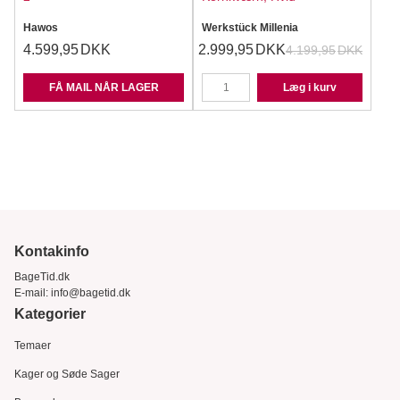
Hawos
Werkstück Millenia
4.599,95
DKK
2.999,95
DKK
4.199,95
DKK
FÅ MAIL NÅR LAGER
Læg i kurv
Kontakinfo
BageTid.dk
E-mail:
info@bagetid.dk
Kategorier
Temaer
Kager og Søde Sager