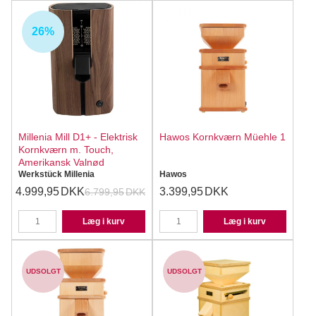
26%
Millenia Mill D1+ - Elektrisk
Hawos Kornkværn Müehle 1
Kornkværn m. Touch,
Amerikansk Valnød
Werkstück Millenia
Hawos
4.999,95
DKK
3.399,95
DKK
6.799,95
DKK
Læg i kurv
Læg i kurv
UDSOLGT
UDSOLGT