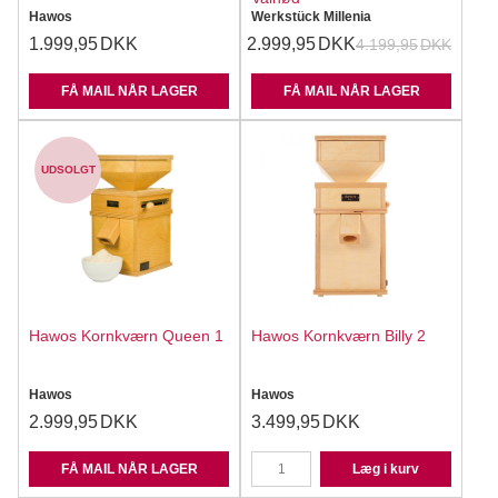
Hawos
Werkstück Millenia
1.999,95
DKK
2.999,95
DKK
4.199,95
DKK
FÅ MAIL NÅR LAGER
FÅ MAIL NÅR LAGER
UDSOLGT
Hawos Kornkværn Queen 1
Hawos Kornkværn Billy 2
Hawos
Hawos
2.999,95
DKK
3.499,95
DKK
FÅ MAIL NÅR LAGER
Læg i kurv