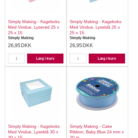
Simply Making - Kageboks
Simply Making - Kageboks
Med Vindue, Lyserød 25 x
Med Vindue, Lyseblå 25 x
25 x 15
25 x 15,
Simply Making
Simply Making
26,95
DKK
26,95
DKK
Læg i kurv
Læg i kurv
Simply Making - Kageboks
Simply Making - Cake
Med Vindue, Lyseblå 30 x
Ribbon, Baby Blue 24 mm x
30 x 15
20 m