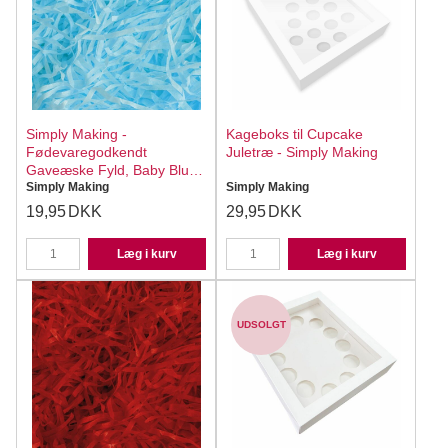
Simply Making -
Kageboks til Cupcake
Fødevaregodkendt
Juletræ - Simply Making
Gaveæske Fyld, Baby Blue
30g
Simply Making
Simply Making
19,95
DKK
29,95
DKK
Læg i kurv
Læg i kurv
UDSOLGT