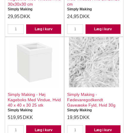
30x30x30 cm
cm
Simply Making
Simply Making
29,95
DKK
24,95
DKK
Læg i kurv
Læg i kurv
Simply Making - Høj
Simply Making -
Kageboks Med Vindue, Hvid
Fødevaregodkendt
40 x 40 x 30 25 stk
Gaveæske Fyld, Hvid 30g
Simply Making
Simply Making
519,95
DKK
19,95
DKK
Læg i kurv
Læg i kurv