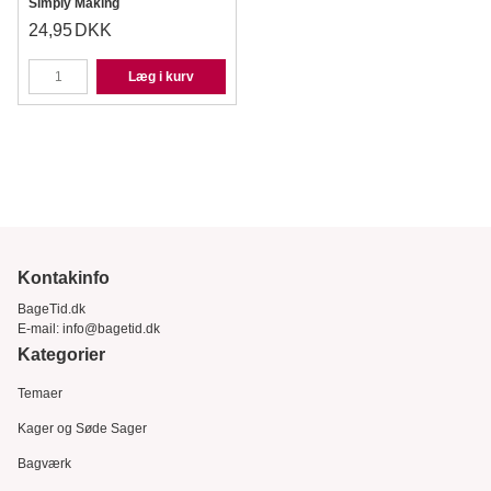
Simply Making
24,95
DKK
Læg i kurv
Kontakinfo
BageTid.dk
E-mail:
info@bagetid.dk
Kategorier
Temaer
Kager og Søde Sager
Bagværk