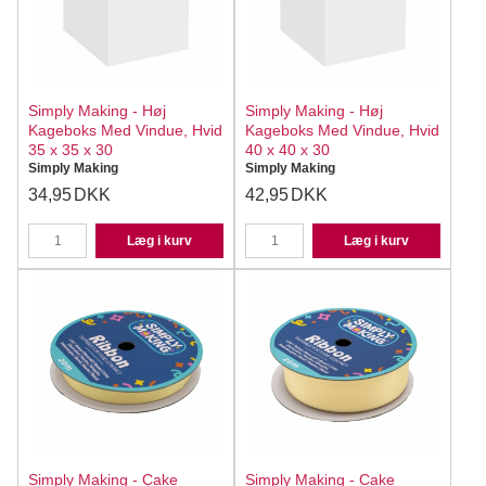
Simply Making - Høj
Simply Making - Høj
Kageboks Med Vindue, Hvid
Kageboks Med Vindue, Hvid
35 x 35 x 30
40 x 40 x 30
Simply Making
Simply Making
34,95
DKK
42,95
DKK
Læg i kurv
Læg i kurv
Simply Making - Cake
Simply Making - Cake