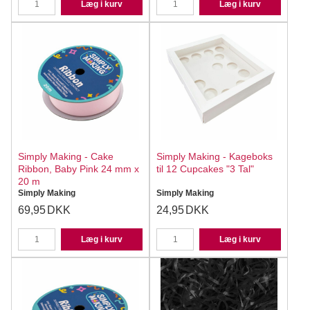
Læg i kurv
Læg i kurv
Simply Making - Cake
Simply Making - Kageboks
Ribbon, Baby Pink 24 mm x
til 12 Cupcakes "3 Tal"
20 m
Simply Making
Simply Making
69,95
DKK
24,95
DKK
Læg i kurv
Læg i kurv