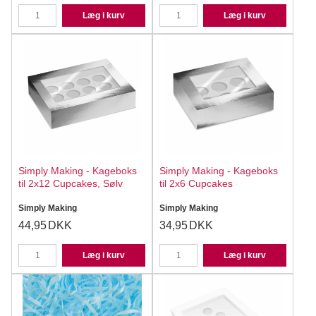
Læg i kurv
Læg i kurv
Simply Making - Kageboks
Simply Making - Kageboks
til 2x12 Cupcakes, Sølv
til 2x6 Cupcakes
Simply Making
Simply Making
44,95
DKK
34,95
DKK
Læg i kurv
Læg i kurv