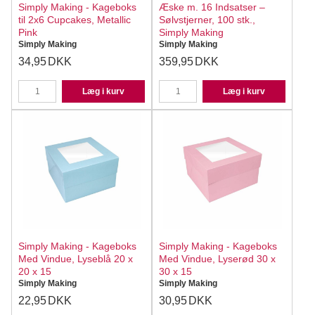
Simply Making - Kageboks
Æske m. 16 Indsatser –
til 2x6 Cupcakes, Metallic
Sølvstjerner, 100 stk.,
Pink
Simply Making
Simply Making
Simply Making
34,95
DKK
359,95
DKK
Læg i kurv
Læg i kurv
Simply Making - Kageboks
Simply Making - Kageboks
Med Vindue, Lyseblå 20 x
Med Vindue, Lyserød 30 x
20 x 15
30 x 15
Simply Making
Simply Making
22,95
DKK
30,95
DKK