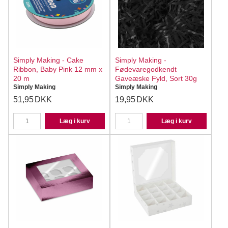
Simply Making - Cake
Simply Making -
Ribbon, Baby Pink 12 mm x
Fødevaregodkendt
20 m
Gaveæske Fyld, Sort 30g
Simply Making
Simply Making
51,95
DKK
19,95
DKK
Læg i kurv
Læg i kurv