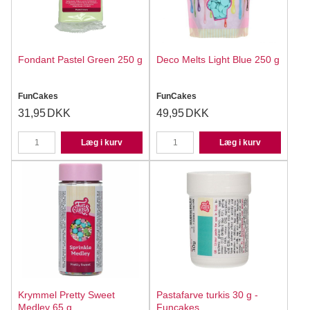
Fondant Pastel Green 250 g
Deco Melts Light Blue 250 g
FunCakes
FunCakes
31,95
DKK
49,95
DKK
Læg i kurv
Læg i kurv
Krymmel Pretty Sweet
Pastafarve turkis 30 g -
Medley 65 g
Funcakes