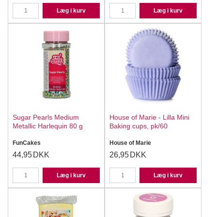
Læg i kurv
Læg i kurv
Sugar Pearls Medium
House of Marie - Lilla Mini
Metallic Harlequin 80 g
Baking cups, pk/60
FunCakes
House of Marie
44,95
DKK
26,95
DKK
Læg i kurv
Læg i kurv