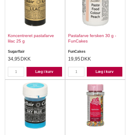
Koncentreret pastafarve
Pastafarve fersken 30 g -
lilac 25 g
FunCakes
Sugarflair
FunCakes
34,95
DKK
19,95
DKK
Læg i kurv
Læg i kurv