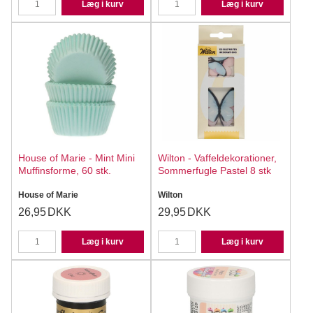
Læg i kurv
Læg i kurv
House of Marie - Mint Mini
Wilton - Vaffeldekorationer,
Muffinsforme, 60 stk.
Sommerfugle Pastel 8 stk
House of Marie
Wilton
26,95
DKK
29,95
DKK
Læg i kurv
Læg i kurv