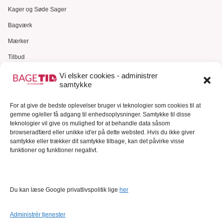
Kager og Søde Sager
Bagværk
Mærker
Tilbud
Gavekort
Vi elsker cookies - administrer
samtykke
Kundeservice
Kundeservice
For at give de bedste oplevelser bruger vi teknologier som cookies til at
gemme og/eller få adgang til enhedsoplysninger. Samtykke til disse
FAQ – Ofte stillede spørgsmål
teknologier vil give os mulighed for at behandle data såsom
browseradfærd eller unikke id'er på dette websted. Hvis du ikke giver
Om Bagetid.dk
samtykke eller trækker dit samtykke tilbage, kan det påvirke visse
funktioner og funktioner negativt.
Se Fødevarestyrelsens smiley-rapporter
Forretningsbetingelser
Cookies
Du kan læse Google privatlivspolitik lige
her
Persondatapolitik
Administrér tjenester