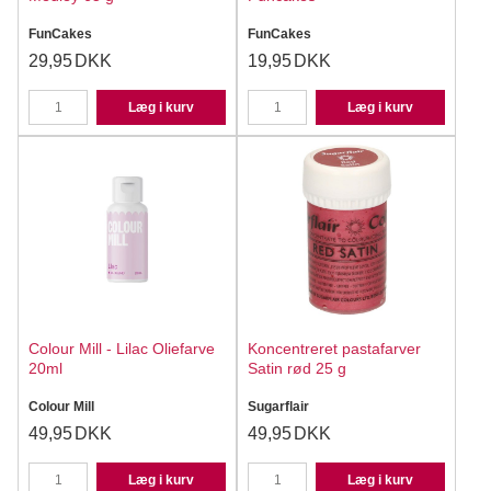
FunCakes
FunCakes
29,95
DKK
19,95
DKK
Læg i kurv
Læg i kurv
Colour Mill - Lilac Oliefarve
Koncentreret pastafarver
20ml
Satin rød 25 g
Colour Mill
Sugarflair
49,95
DKK
49,95
DKK
Læg i kurv
Læg i kurv