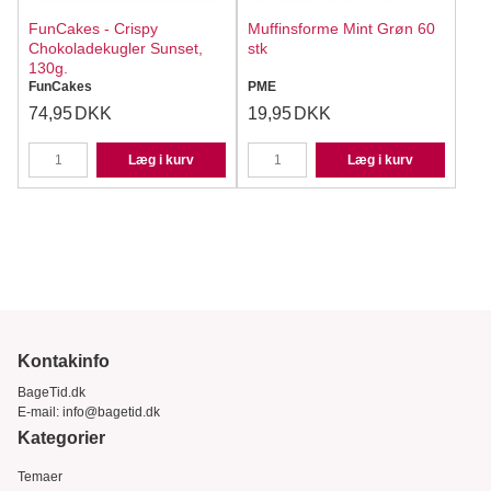
FunCakes - Crispy
Muffinsforme Mint Grøn 60
Chokoladekugler Sunset,
stk
130g.
FunCakes
PME
74,95
DKK
19,95
DKK
Læg i kurv
Læg i kurv
Kontakinfo
BageTid.dk
E-mail:
info@bagetid.dk
Kategorier
Temaer