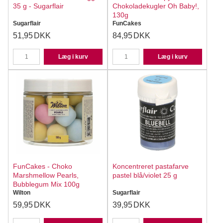
35 g - Sugarflair
Chokoladekugler Oh Baby!,
130g
Sugarflair
FunCakes
51,95
DKK
84,95
DKK
Læg i kurv
Læg i kurv
FunCakes - Choko
Koncentreret pastafarve
Marshmellow Pearls,
pastel blå/violet 25 g
Bubblegum Mix 100g
Wilton
Sugarflair
59,95
DKK
39,95
DKK