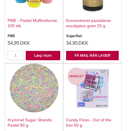
PME - Pastel Muffinsforme,
Koncentreret pastafarve
100 stk.
eucalyptus grøn 25 g
PME
Sugarflair
54,95
DKK
34,95
DKK
Læg i kurv
FÅ MAIL NÅR LAGER
UDSOLGT
Krymmel Sugar Strands
Candy Floss - Out of the
Pastel 80 g
box 60 g