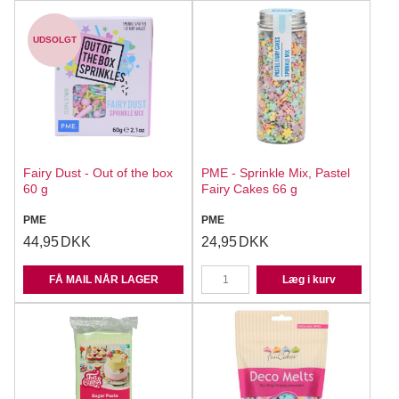
UDSOLGT
Fairy Dust - Out of the box
PME - Sprinkle Mix, Pastel
60 g
Fairy Cakes 66 g
PME
PME
44,95
DKK
24,95
DKK
FÅ MAIL NÅR LAGER
Læg i kurv