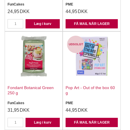
FunCakes
PME
24,95
DKK
44,95
DKK
Læg i kurv
FÅ MAIL NÅR LAGER
UDSOLGT
Fondant Botanical Green
Pop Art - Out of the box 60
250 g
g
FunCakes
PME
31,95
DKK
44,95
DKK
Læg i kurv
FÅ MAIL NÅR LAGER