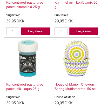
Koncentreret pastafarve
Krymmel mini konfettimix 60
pastel himmelblå 25 g
g
Sugarflair
FunCakes
39,95
DKK
29,95
DKK
Læg i kurv
Læg i kurv
Koncentreret pastafarve
House of Marie - Chevron
pastel blå - aqua 25 g
Spring Muffinsforme, 50 stk.
Sugarflair
House of Marie
39,95
DKK
29,95
DKK