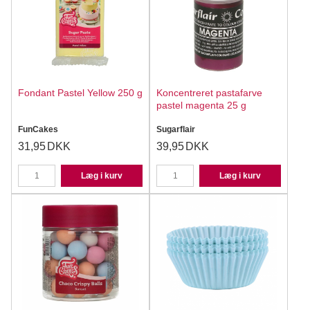
Fondant Pastel Yellow 250 g
Koncentreret pastafarve
pastel magenta 25 g
FunCakes
Sugarflair
31,95
DKK
39,95
DKK
Læg i kurv
Læg i kurv