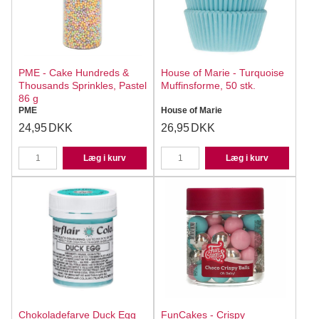
PME - Cake Hundreds &
House of Marie - Turquoise
Thousands Sprinkles, Pastel
Muffinsforme, 50 stk.
86 g
PME
House of Marie
24,95
DKK
26,95
DKK
Læg i kurv
Læg i kurv
Chokoladefarve Duck Egg
FunCakes - Crispy