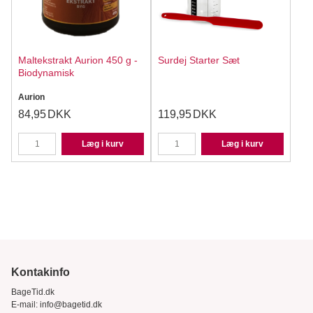
Maltekstrakt Aurion 450 g -
Surdej Starter Sæt
Biodynamisk
Aurion
84,95
DKK
119,95
DKK
Læg i kurv
Læg i kurv
Kontakinfo
BageTid.dk
E-mail:
info@bagetid.dk