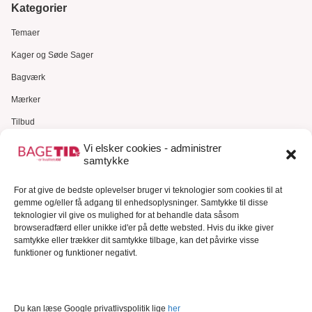
Kategorier
Temaer
Kager og Søde Sager
Bagværk
Mærker
Tilbud
Gavekort
Vi elsker cookies - administrer
samtykke
Kundeservice
Kundeservice
For at give de bedste oplevelser bruger vi teknologier som cookies til at
gemme og/eller få adgang til enhedsoplysninger. Samtykke til disse
FAQ – Ofte stillede spørgsmål
teknologier vil give os mulighed for at behandle data såsom
browseradfærd eller unikke id'er på dette websted. Hvis du ikke giver
Om Bagetid.dk
samtykke eller trækker dit samtykke tilbage, kan det påvirke visse
funktioner og funktioner negativt.
Se Fødevarestyrelsens smiley-rapporter
Forretningsbetingelser
Cookies
Du kan læse Google privatlivspolitik lige
her