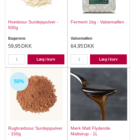
Hvedesur Surdejspulver -
Ferment 1kg - Valsemøllen
500g
Bagerens
Valsemøllen
59,95
DKK
64,95
DKK
Læg i kurv
Læg i kurv
50%
Rugbrødssur Surdejspulver
Mørk Malt Flydende
- 150g
Maltsirup - 1L