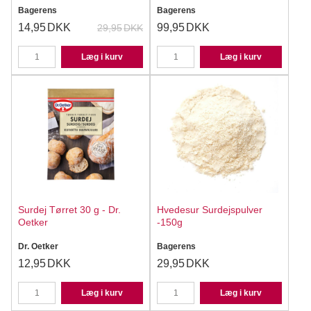
Bagerens
Bagerens
14,95
DKK
99,95
DKK
29,95
DKK
Læg i kurv
Læg i kurv
Surdej Tørret 30 g - Dr.
Hvedesur Surdejspulver
Oetker
-150g
Dr. Oetker
Bagerens
12,95
DKK
29,95
DKK
Læg i kurv
Læg i kurv