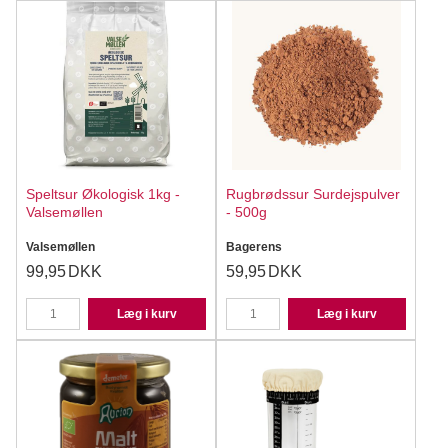
Speltsur Økologisk 1kg -
Rugbrødssur Surdejspulver
Valsemøllen
- 500g
Valsemøllen
Bagerens
99,95
DKK
59,95
DKK
Læg i kurv
Læg i kurv