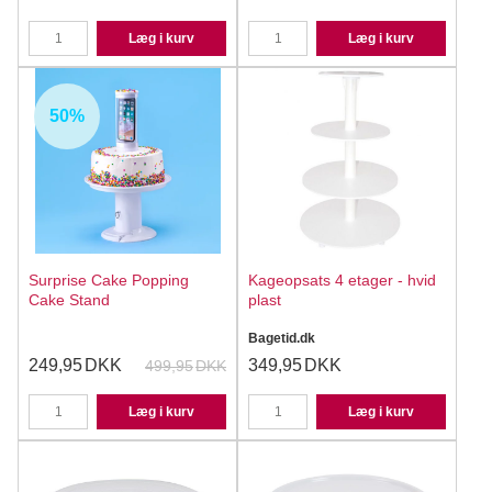
Læg i kurv
Læg i kurv
50%
Surprise Cake Popping
Kageopsats 4 etager - hvid
Cake Stand
plast
Bagetid.dk
249,95
DKK
349,95
DKK
499,95
DKK
Læg i kurv
Læg i kurv