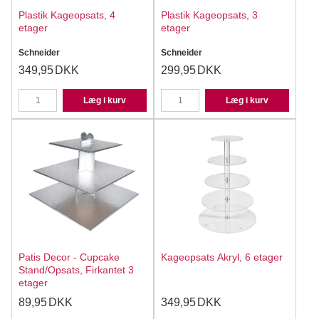
Plastik Kageopsats, 4
Plastik Kageopsats, 3
etager
etager
Schneider
Schneider
349,95
DKK
299,95
DKK
Læg i kurv
Læg i kurv
Patis Decor - Cupcake
Kageopsats Akryl, 6 etager
Stand/Opsats, Firkantet 3
etager
89,95
DKK
349,95
DKK