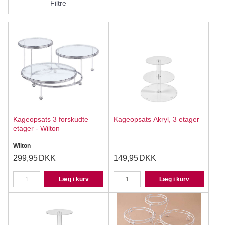
Filtre
Kageopsats 3 forskudte
Kageopsats Akryl, 3 etager
etager - Wilton
Wilton
299,95
DKK
149,95
DKK
Læg i kurv
Læg i kurv