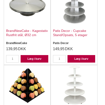
BrandNewCake - Kagestativ
Patis Decor - Cupcake
Rustfrit stål, Ø32 cm
Stand/Opsats, 5 etager
BrandNewCake
Patis Decor
139,95
DKK
149,95
DKK
Læg i kurv
Læg i kurv