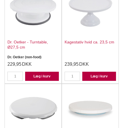
Dr. Oetker - Turntable,
Kagestativ hvid ca. 23,5 cm
Ø27,5 cm
Dr. Oetker (non-food)
229,95
DKK
239,95
DKK
Læg i kurv
Læg i kurv