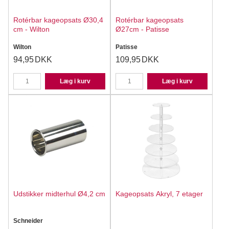
Rotérbar kageopsats Ø30,4
Rotérbar kageopsats
cm - Wilton
Ø27cm - Patisse
Wilton
Patisse
94,95
DKK
109,95
DKK
Læg i kurv
Læg i kurv
Udstikker midterhul Ø4,2 cm
Kageopsats Akryl, 7 etager
Schneider