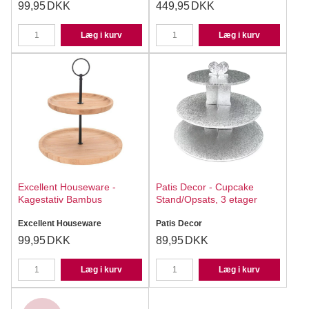
99,95
DKK
449,95
DKK
Læg i kurv
Læg i kurv
Excellent Houseware -
Patis Decor - Cupcake
Kagestativ Bambus
Stand/Opsats, 3 etager
Excellent Houseware
Patis Decor
99,95
DKK
89,95
DKK
Læg i kurv
Læg i kurv