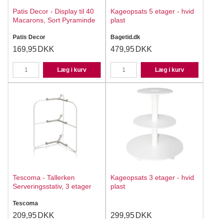
Patis Decor - Display til 40
Kageopsats 5 etager - hvid
Macarons, Sort Pyraminde
plast
Patis Decor
Bagetid.dk
169,95
DKK
479,95
DKK
Læg i kurv
Læg i kurv
Tescoma - Tallerken
Kageopsats 3 etager - hvid
Serveringsstativ, 3 etager
plast
Tescoma
209,95
DKK
299,95
DKK