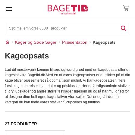
Skip
to
content
Kager og Søde Sager
Præsentation
Kageopsats
Kageopsats
Lad dit mesterværk komme til ære og værdighed med en kageopsats eller et
kagestativ fra Bagetid.dk Med en af vores kageopsatser er du sikker på at din
kage bliver præsenteret så optimalt som muligt. Vi har kageopsatser i flere
forskellige størrelser, materialer og prisklasser. Her er færdigsamlede stativer
til bryllupskager og andre større festkager, ligesom du også har mulighed for
at designe dine helt egne kagestativer vha. søjler. Det er også i denne
kategori du kan finde vores stativer til cupcakes og muffins.
27 PRODUKTER