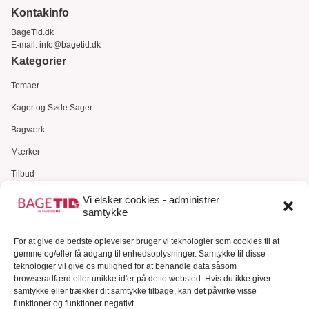
Kontakinfo
BageTid.dk
E-mail:
info@bagetid.dk
Kategorier
Temaer
Kager og Søde Sager
Bagværk
Mærker
Tilbud
Gavekort
Vi elsker cookies - administrer
samtykke
Kundeservice
Kundeservice
For at give de bedste oplevelser bruger vi teknologier som cookies til at
gemme og/eller få adgang til enhedsoplysninger. Samtykke til disse
FAQ – Ofte stillede spørgsmål
teknologier vil give os mulighed for at behandle data såsom
browseradfærd eller unikke id'er på dette websted. Hvis du ikke giver
Om Bagetid.dk
samtykke eller trækker dit samtykke tilbage, kan det påvirke visse
funktioner og funktioner negativt.
Se Fødevarestyrelsens smiley-rapporter