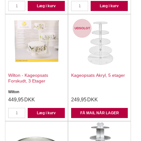
Læg i kurv
Læg i kurv
UDSOLGT
Wilton - Kageopsats
Kageopsats Akryl, 5 etager
Forskudt, 3 Etager
Wilton
449,95
DKK
249,95
DKK
Læg i kurv
FÅ MAIL NÅR LAGER