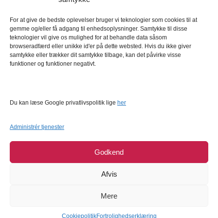
Kundeservice
Kundeservice
For at give de bedste oplevelser bruger vi teknologier som cookies til at
gemme og/eller få adgang til enhedsoplysninger. Samtykke til disse
FAQ – Ofte stillede spørgsmål
teknologier vil give os mulighed for at behandle data såsom
browseradfærd eller unikke id'er på dette websted. Hvis du ikke giver
Om Bagetid.dk
samtykke eller trækker dit samtykke tilbage, kan det påvirke visse
funktioner og funktioner negativt.
Se Fødevarestyrelsens smiley-rapporter
Forretningsbetingelser
Cookies
Du kan læse Google privatlivspolitik lige
her
Persondatapolitik
Administrér tjenester
Godkend
Afvis
Mere
COPYRIGHT © 2026
BAGETID.DK
SUPPORT BY
1902 SOFTWARE
Cookiepolitik
Fortrolighedserklæring