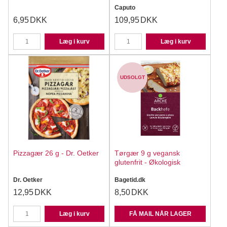
Caputo
6,95
DKK
109,95
DKK
Læg i kurv
Læg i kurv
UDSOLGT
Pizzagær 26 g - Dr. Oetker
Tørgær 9 g vegansk
glutenfrit - Økologisk
Dr. Oetker
Bagetid.dk
12,95
DKK
8,50
DKK
Læg i kurv
FÅ MAIL NÅR LAGER