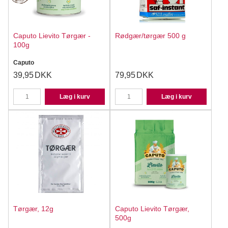
Caputo Lievito Tørgær -
Rødgær/tørgær 500 g
100g
Caputo
39,95
DKK
79,95
DKK
Læg i kurv
Læg i kurv
Tørgær, 12g
Caputo Lievito Tørgær,
500g