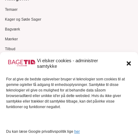
Temaer
Kager og Søde Sager
Bagværk
Mærker
Tilbud
Gavekort
Vi elsker cookies - administrer
samtykke
Kundeservice
Kundeservice
For at give de bedste oplevelser bruger vi teknologier som cookies til at
gemme og/eller få adgang til enhedsoplysninger. Samtykke til disse
FAQ – Ofte stillede spørgsmål
teknologier vil give os mulighed for at behandle data såsom
browseradfærd eller unikke id'er på dette websted. Hvis du ikke giver
Om Bagetid.dk
samtykke eller trækker dit samtykke tilbage, kan det påvirke visse
funktioner og funktioner negativt.
Se Fødevarestyrelsens smiley-rapporter
Forretningsbetingelser
Cookies
Du kan læse Google privatlivspolitik lige
her