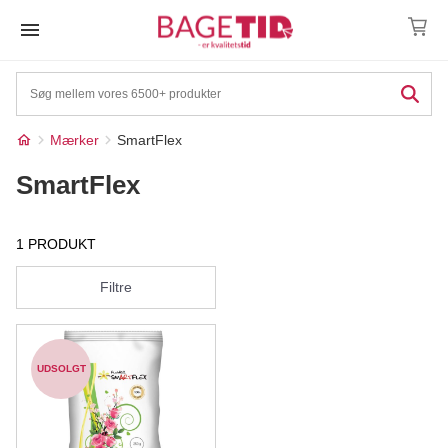
Skip
to
content
Mærker
SmartFlex
SmartFlex
1 PRODUKT
Filtre
UDSOLGT