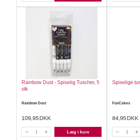
Rainbow Dust - Spiselig Tuscher, 5
Spiselige tu
stk
Rainbow Dust
FunCakes
109,95
DKK
84,95
DKK
Læg i kurv