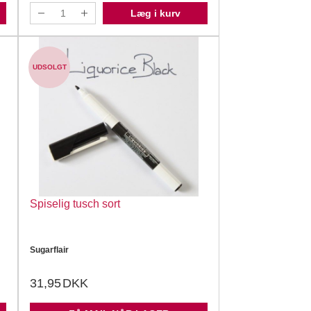
Læg i kurv
UDSOLGT
Spiselig tusch sort
Sugarflair
31,95
DKK