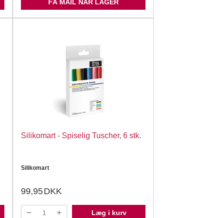
FÅ MAIL NÅR LAGER
Silikomart - Spiselig Tuscher, 6 stk.
Silikomart
99,95
DKK
Læg i kurv