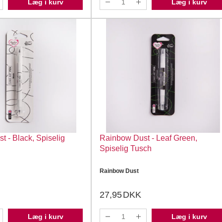
Læg i kurv
Læg i kurv
 - Black, Spiselig
Rainbow Dust - Leaf Green,
Spiselig Tusch
Rainbow Dust
27,95
DKK
Læg i kurv
Læg i kurv