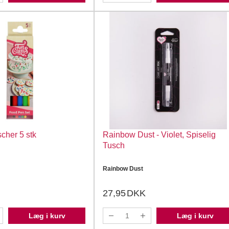
scher 5 stk
Rainbow Dust - Violet, Spiselig
Tusch
Rainbow Dust
27,95
DKK
Læg i kurv
Læg i kurv