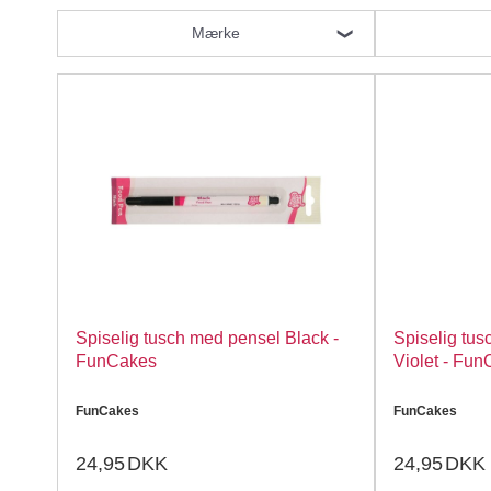
Mærke
Spiselig tusch med pensel Black -
Spiselig tu
FunCakes
Violet - 
FunCakes
FunCakes
24,95
DKK
24,95
DKK