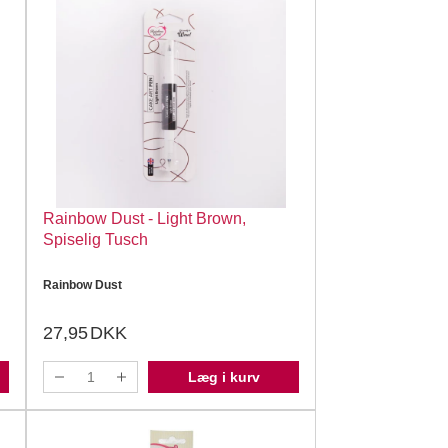
Rainbow Dust - Light Brown,
Spiselig Tusch
Rainbow Dust
27,95
DKK
Læg i kurv