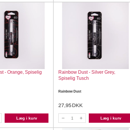
t - Orange, Spiselig
Rainbow Dust - Silver Grey,
Spiselig Tusch
Rainbow Dust
27,95
DKK
Læg i kurv
Læg i kurv