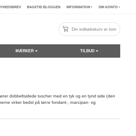
NYHEDSBREV
BAGETID BLOGGEN
INFORMATION
DIN KONTO
Din indkøbskurv er tom
MÆRKER
TILBUD
i fører dobbeltsidede tuscher med en tyk og en tynd side (den
herne virker bedst på tørre fondant-, marcipan- og