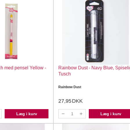
ch med pensel Yellow -
Rainbow Dust - Navy Blue, Spiseli
Tusch
Rainbow Dust
27,95
DKK
Læg i kurv
Læg i kurv