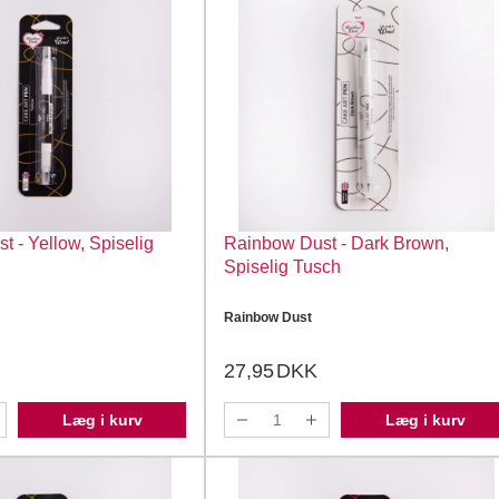
 - Yellow, Spiselig
Rainbow Dust - Dark Brown,
Spiselig Tusch
Rainbow Dust
27,95
DKK
Læg i kurv
Læg i kurv