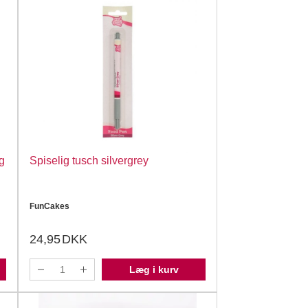
g
Spiselig tusch silvergrey
FunCakes
24,95
DKK
Læg i kurv