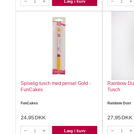
Læg i kurv
Spiselig tusch med pensel Gold -
Rainbow Dust
FunCakes
Tusch
FunCakes
Rainbow Dust
24,95
DKK
27,95
DKK
Læg i kurv