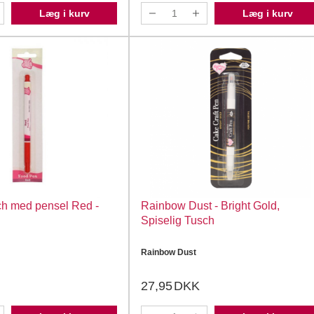
Læg i kurv
Læg i kurv
sch med pensel Red -
Rainbow Dust - Bright Gold,
Spiselig Tusch
Rainbow Dust
27,95
DKK