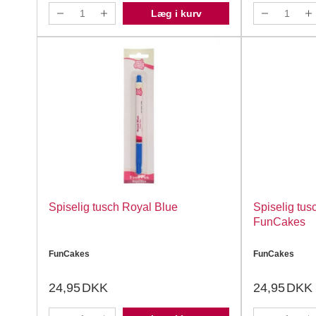
Læg i kurv
Spiselig tusch Royal Blue
Spiselig tu
FunCakes
FunCakes
FunCakes
24,95
DKK
24,95
DKK