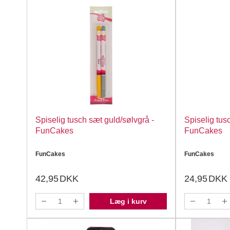
Spiselig tusch sæt guld/sølvgrå -
Spiselig tus
FunCakes
FunCakes
FunCakes
FunCakes
42,95
DKK
24,95
DKK
Læg i kurv