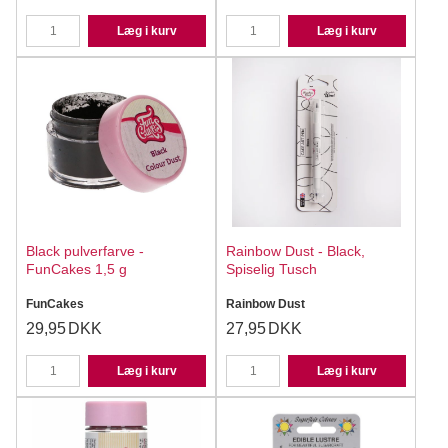
Læg i kurv
Læg i kurv
Black pulverfarve -
Rainbow Dust - Black,
FunCakes 1,5 g
Spiselig Tusch
FunCakes
Rainbow Dust
29,95
DKK
27,95
DKK
Læg i kurv
Læg i kurv