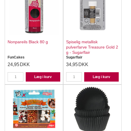
Nonpareils Black 80 g
Spiselig metallisk
pulverfarve Treasure Gold 2
g - Sugarflair
FunCakes
Sugarflair
24,95
DKK
34,95
DKK
Læg i kurv
Læg i kurv