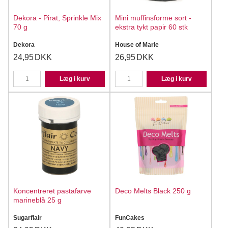
Dekora - Pirat, Sprinkle Mix
Mini muffinsforme sort -
70 g
ekstra tykt papir 60 stk
Dekora
House of Marie
24,95
DKK
26,95
DKK
Læg i kurv
Læg i kurv
Koncentreret pastafarve
Deco Melts Black 250 g
marineblå 25 g
Sugarflair
FunCakes