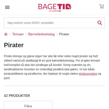
Skip
to
content
Temaer
Børnefødselsdag
Pirater
Pirater
Friske drenge og gæve piger har alle før eller siden leget pirater og helt
sikkert været på skattejagt til en god børnefødselsdag. For at gøre temaet
helt komplet så skal der piratkage på bordet. Sving sværdet og vis
landkrabberne hvordan en ordentligt piratfest skal gøres. Vi har både
piratudstikkere og piratforme, der hjælper til nogle lækre
piratcupcakes
og
pynt.
42 PRODUKTER
Filtre