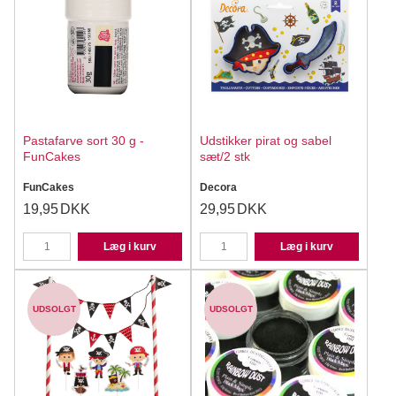
Pastafarve sort 30 g -
Udstikker pirat og sabel
FunCakes
sæt/2 stk
FunCakes
Decora
19,95
DKK
29,95
DKK
Læg i kurv
Læg i kurv
UDSOLGT
UDSOLGT