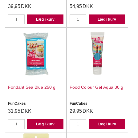
39,95
DKK
54,95
DKK
Læg i kurv
Læg i kurv
Fondant Sea Blue 250 g
Food Colour Gel Aqua 30 g
FunCakes
FunCakes
31,95
DKK
29,95
DKK
Læg i kurv
Læg i kurv