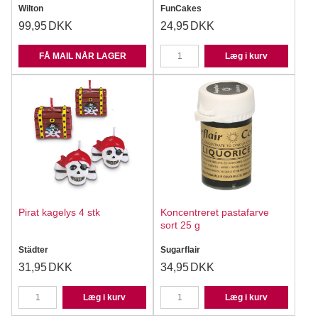
Wilton
FunCakes
99,95
DKK
24,95
DKK
FÅ MAIL NÅR LAGER
Læg i kurv
Pirat kagelys 4 stk
Koncentreret pastafarve
sort 25 g
Städter
Sugarflair
31,95
DKK
34,95
DKK
Læg i kurv
Læg i kurv