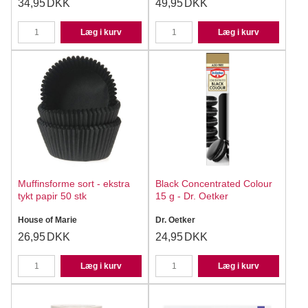
34,95
DKK
49,95
DKK
Læg i kurv
Læg i kurv
Muffinsforme sort - ekstra
Black Concentrated Colour
tykt papir 50 stk
15 g - Dr. Oetker
House of Marie
Dr. Oetker
26,95
DKK
24,95
DKK
Læg i kurv
Læg i kurv