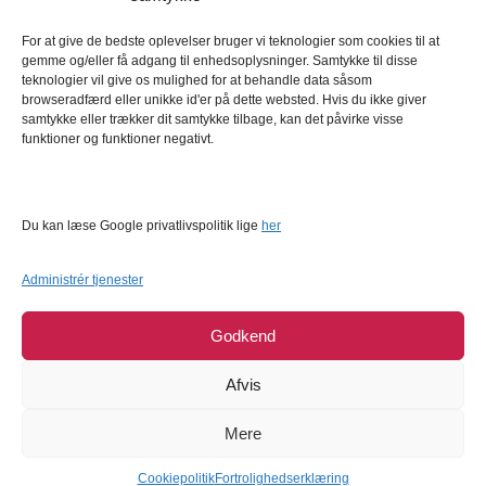
Kundeservice
Kundeservice
For at give de bedste oplevelser bruger vi teknologier som cookies til at
gemme og/eller få adgang til enhedsoplysninger. Samtykke til disse
FAQ – Ofte stillede spørgsmål
teknologier vil give os mulighed for at behandle data såsom
browseradfærd eller unikke id'er på dette websted. Hvis du ikke giver
Om Bagetid.dk
samtykke eller trækker dit samtykke tilbage, kan det påvirke visse
funktioner og funktioner negativt.
Se Fødevarestyrelsens smiley-rapporter
Forretningsbetingelser
Cookies
Du kan læse Google privatlivspolitik lige
her
Persondatapolitik
Administrér tjenester
Godkend
Afvis
Mere
COPYRIGHT © 2026
BAGETID.DK
SUPPORT BY
1902 SOFTWARE
Cookiepolitik
Fortrolighedserklæring