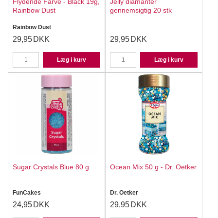
Flydende Farve - Black 19g,
Jelly diamanter
Rainbow Dust
gennemsigtig 20 stk
Rainbow Dust
29,95
DKK
29,95
DKK
Læg i kurv
Læg i kurv
Sugar Crystals Blue 80 g
Ocean Mix 50 g - Dr. Oetker
FunCakes
Dr. Oetker
24,95
DKK
29,95
DKK