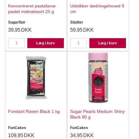
Koncentreret pastafarve
Udstikker dødningehoved 9
pastel midnatssort 25 g
cm
Sugarflair
Städter
39,95
DKK
59,95
DKK
Læg i kurv
Læg i kurv
Fondant Raven Black 1 kg
Sugar Pearls Medium Shiny
Black 80 g
FunCakes
FunCakes
109,95
DKK
34,95
DKK