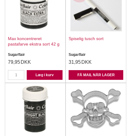
Max koncentreret
Spiselig tusch sort
pastafarve ekstra sort 42 g
Sugarflair
Sugarflair
79,95
DKK
31,95
DKK
Læg i kurv
FÅ MAIL NÅR LAGER