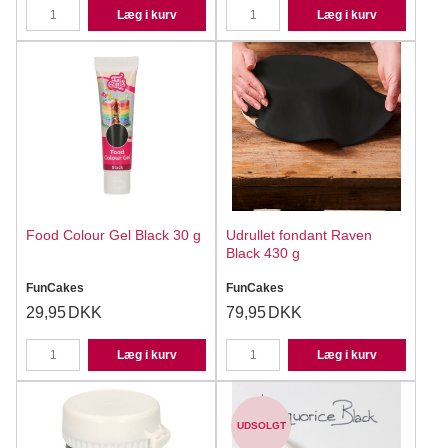
Læg i kurv
Læg i kurv
Food Colour Gel Black 30 g
Udrullet fondant Raven
Black 430 g
FunCakes
FunCakes
29,95
DKK
79,95
DKK
Læg i kurv
Læg i kurv
UDSOLGT