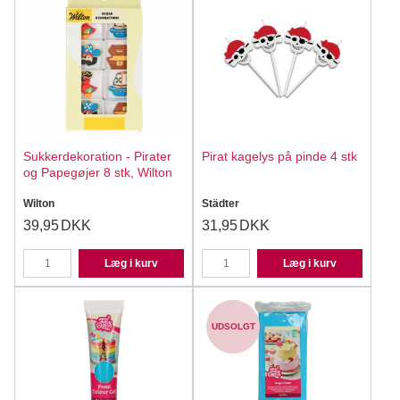
Sukkerdekoration - Pirater
Pirat kagelys på pinde 4 stk
og Papegøjer 8 stk, Wilton
Wilton
Städter
39,95
DKK
31,95
DKK
Læg i kurv
Læg i kurv
UDSOLGT