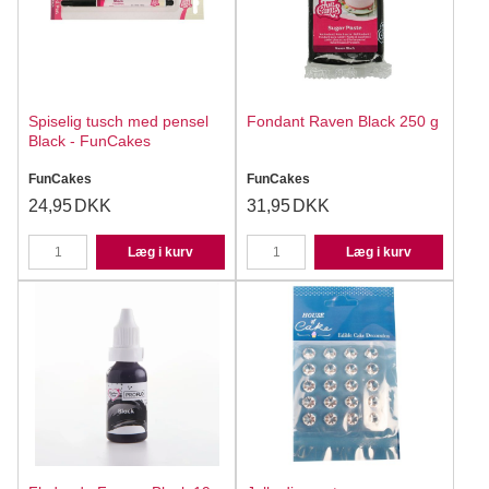
Spiselig tusch med pensel
Fondant Raven Black 250 g
Black - FunCakes
FunCakes
FunCakes
24,95
DKK
31,95
DKK
Læg i kurv
Læg i kurv