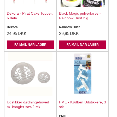
Dekora - Pirat Cake Topper,
Black Magic pulverfarve -
6 dele.
Rainbow Dust 2 g
Dekora
Rainbow Dust
24,95
DKK
29,95
DKK
FÅ MAIL NÅR LAGER
FÅ MAIL NÅR LAGER
Udstikker dødningehoved
PME - Kødben Udstikkere, 3
m. knogler sæt/2 stk
stk
PME