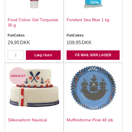
Food Colour Gel Turquoise
Fondant Sea Blue 1 kg
30 g
FunCakes
FunCakes
29,95
DKK
109,95
DKK
Læg i kurv
FÅ MAIL NÅR LAGER
UDSOLGT
Silikoneform Nautical
Muffinsforme Pirat 48 stk