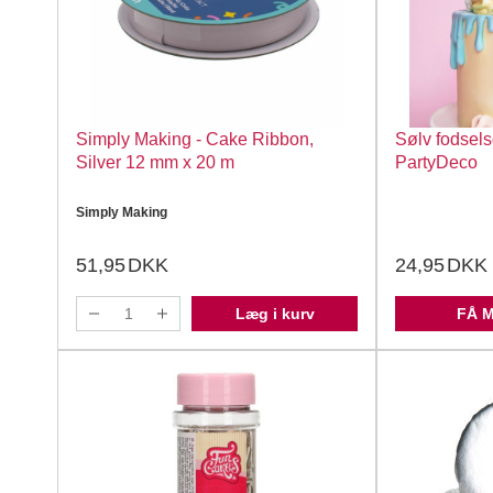
Simply Making - Cake Ribbon,
Sølv fodsels
Silver 12 mm x 20 m
PartyDeco
Simply Making
51,95
DKK
24,95
DKK
Læg i kurv
FÅ 