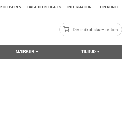
NYHEDSBREV
BAGETID BLOGGEN
INFORMATION
DIN KONTO
Din indkøbskurv er tom
MÆRKER
TILBUD