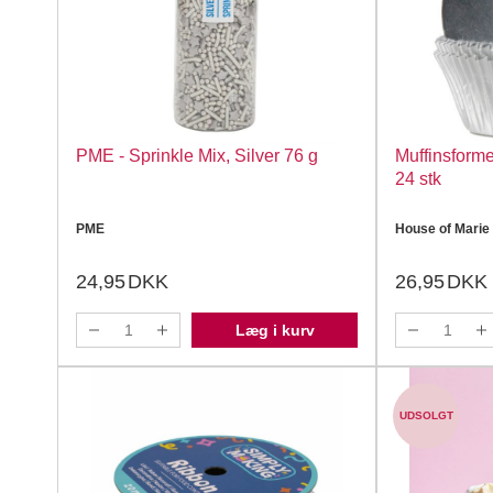
PME - Sprinkle Mix, Silver 76 g
Muffinsforme
24 stk
PME
House of Marie
24,95
DKK
26,95
DKK
Læg i kurv
UDSOLGT