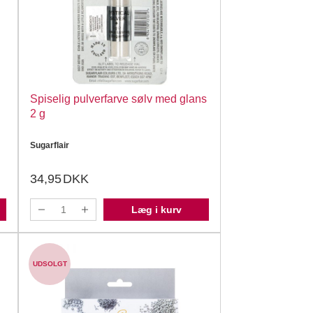
Spiselig pulverfarve sølv med glans
2 g
Sugarflair
34,95
DKK
Læg i kurv
UDSOLGT