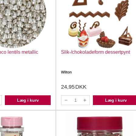
o lentils metallic
Slik-/chokoladeform dessertpynt
Wilton
24,95
DKK
Læg i kurv
Læg i kurv