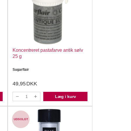
Koncentreret pastafarve antik sølv
25 g
Sugarflair
49,95
DKK
Læg i kurv
UDSOLGT