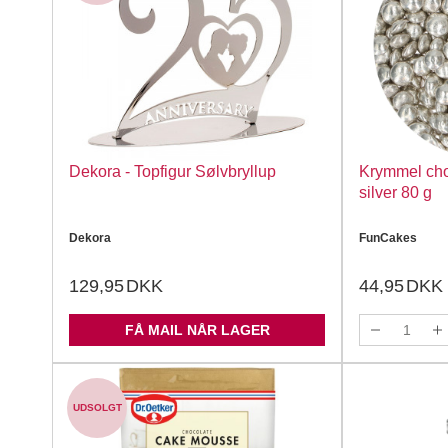
Dekora - Topfigur Sølvbryllup
Krymmel choc
silver 80 g
Dekora
FunCakes
129,95
DKK
44,95
DKK
FÅ MAIL NÅR LAGER
UDSOLGT