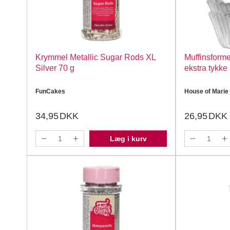
Krymmel Metallic Sugar Rods XL
Muffinsforme 
Silver 70 g
ekstra tykke 
FunCakes
House of Marie
34,95
DKK
26,95
DKK
Læg i kurv