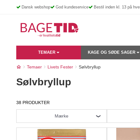
Skip
Dansk webshop
God kundeservice
Bestil inden kl. 13 på h
to
content
TEMAER
KAGE OG SØDE SAGER
Temaer
Livets Fester
Sølvbryllup
Sølvbryllup
38 PRODUKTER
Mærke