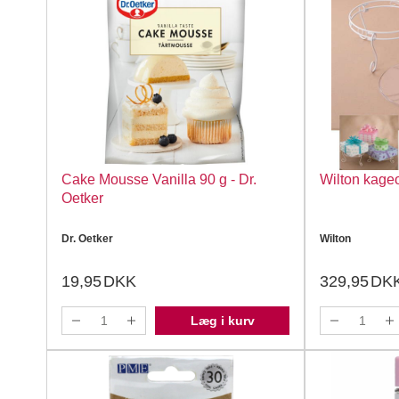
Cake Mousse Vanilla 90 g - Dr.
Wilton kage
Oetker
Dr. Oetker
Wilton
19,95
DKK
329,95
DK
Læg i kurv