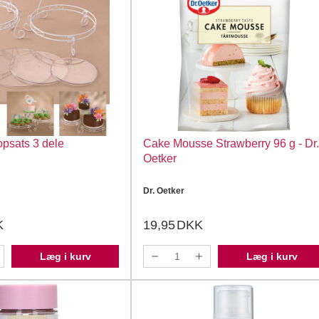
opsats 3 dele
Cake Mousse Strawberry 96 g - Dr.
Oetker
Dr. Oetker
K
19,95
DKK
Læg i kurv
Læg i kurv