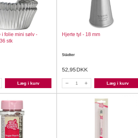
i folie mini sølv -
Hjerte tyl - 18 mm
36 stk
Städter
52,95
DKK
Læg i kurv
Læg i kurv