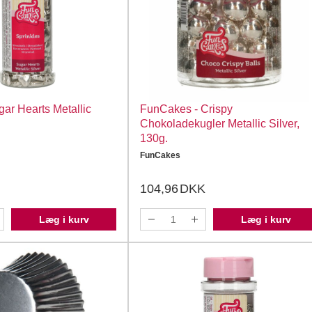
ar Hearts Metallic
FunCakes - Crispy
Chokoladekugler Metallic Silver,
130g.
FunCakes
104,96
DKK
Læg i kurv
Læg i kurv