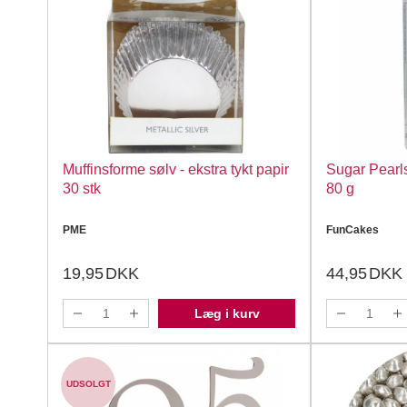
Muffinsforme sølv - ekstra tykt papir
Sugar Pearls
30 stk
80 g
PME
FunCakes
19,95
DKK
44,95
DKK
Læg i kurv
UDSOLGT