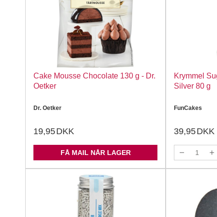
Cake Mousse Chocolate 130 g - Dr.
Krymmel Sug
Oetker
Silver 80 g
Dr. Oetker
FunCakes
19,95
DKK
39,95
DKK
FÅ MAIL NÅR LAGER