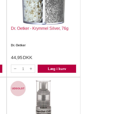
Dr. Oetker - Krymmel Silver, 76g
Dr. Oetker
44,95
DKK
Læg i kurv
UDSOLGT