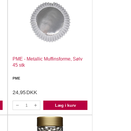
PME - Metallic Muffinsforme, Sølv
45 stk
PME
24,95
DKK
Læg i kurv