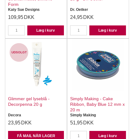
Form
Katy Sue Designs
Dr. Oetker
109,95
DKK
24,95
DKK
Læg i kurv
Læg i kurv
UDSOLGT
Glimmer gel lyseblå -
Simply Making - Cake
Decorpenna 20 g
Ribbon, Baby Blue 12 mm x
20 m
Decora
Simply Making
23,95
DKK
51,95
DKK
FÅ MAIL NÅR LAGER
Læg i kurv