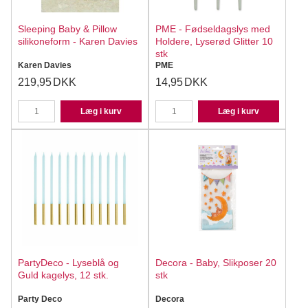
Sleeping Baby & Pillow
PME - Fødseldagslys med
silikoneform - Karen Davies
Holdere, Lyserød Glitter 10
stk
Karen Davies
PME
219,95
DKK
14,95
DKK
Læg i kurv
Læg i kurv
PartyDeco - Lyseblå og
Decora - Baby, Slikposer 20
Guld kagelys, 12 stk.
stk
Party Deco
Decora