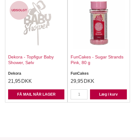
UDSOLGT
Dekora - Topfigur Baby
FunCakes - Sugar Strands
Shower, Sølv
Pink, 80 g
Dekora
FunCakes
21,95
DKK
29,95
DKK
FÅ MAIL NÅR LAGER
Læg i kurv