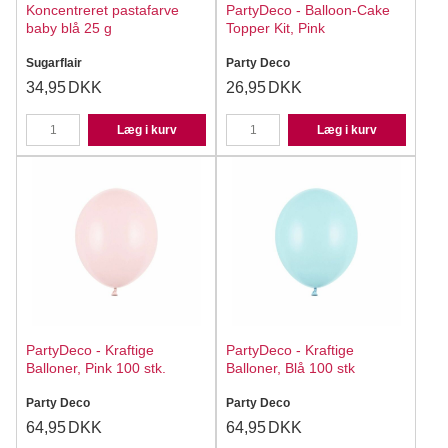
Koncentreret pastafarve
PartyDeco - Balloon-Cake
baby blå 25 g
Topper Kit, Pink
Sugarflair
Party Deco
34,95
DKK
26,95
DKK
Læg i kurv
Læg i kurv
PartyDeco - Kraftige
PartyDeco - Kraftige
Balloner, Pink 100 stk.
Balloner, Blå 100 stk
Party Deco
Party Deco
64,95
DKK
64,95
DKK