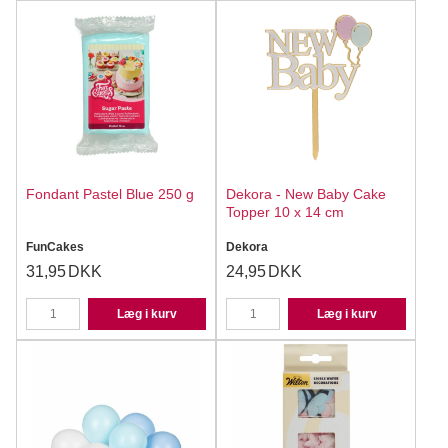
Fondant Pastel Blue 250 g
Dekora - New Baby Cake
Topper 10 x 14 cm
FunCakes
Dekora
31,95
DKK
24,95
DKK
Læg i kurv
Læg i kurv