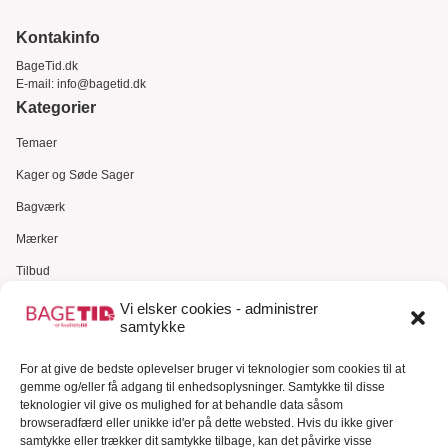
Kontakinfo
BageTid.dk
E-mail:
info@bagetid.dk
Kategorier
Temaer
Kager og Søde Sager
Bagværk
Mærker
Tilbud
Gavekort
Vi elsker cookies - administrer
samtykke
Kundeservice
Kundeservice
For at give de bedste oplevelser bruger vi teknologier som cookies til at
gemme og/eller få adgang til enhedsoplysninger. Samtykke til disse
FAQ – Ofte stillede spørgsmål
teknologier vil give os mulighed for at behandle data såsom
browseradfærd eller unikke id'er på dette websted. Hvis du ikke giver
Om Bagetid.dk
samtykke eller trækker dit samtykke tilbage, kan det påvirke visse