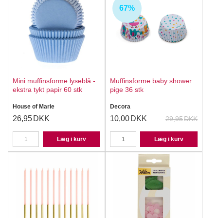
67%
Mini muffinsforme lyseblå -
Muffinsforme baby shower
ekstra tykt papir 60 stk
pige 36 stk
House of Marie
Decora
26,95
DKK
10,00
DKK
29,95
DKK
Læg i kurv
Læg i kurv