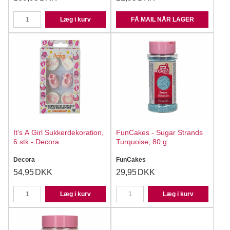
Læg i kurv
FÅ MAIL NÅR LAGER
It's A Girl Sukkerdekoration,
FunCakes - Sugar Strands
6 stk - Decora
Turquoise, 80 g
Decora
FunCakes
54,95
DKK
29,95
DKK
Læg i kurv
Læg i kurv