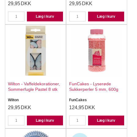
29,95
DKK
29,95
DKK
Læg i kurv
Læg i kurv
Wilton - Vaffeldekorationer,
FunCakes - Lyserøde
Sommerfugle Pastel 8 stk
Sukkerperler 5 mm, 600g
Wilton
FunCakes
29,95
DKK
124,95
DKK
Læg i kurv
Læg i kurv