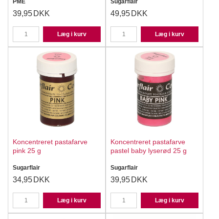
PME
Sugarflair
39,95
DKK
49,95
DKK
Læg i kurv
Læg i kurv
Koncentreret pastafarve
Koncentreret pastafarve
pink 25 g
pastel baby lyserød 25 g
Sugarflair
Sugarflair
34,95
DKK
39,95
DKK
Læg i kurv
Læg i kurv