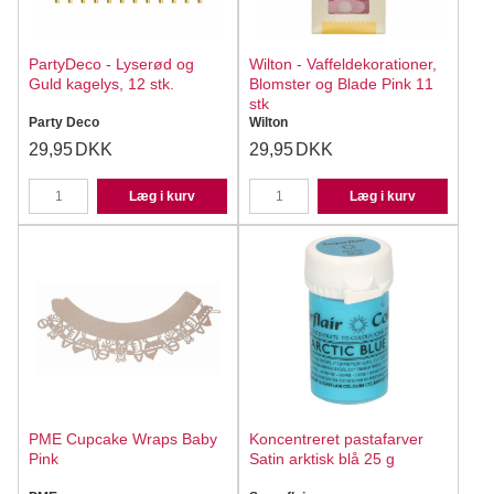
PartyDeco - Lyserød og
Wilton - Vaffeldekorationer,
Guld kagelys, 12 stk.
Blomster og Blade Pink 11
stk
Party Deco
Wilton
29,95
DKK
29,95
DKK
Læg i kurv
Læg i kurv
PME Cupcake Wraps Baby
Koncentreret pastafarver
Pink
Satin arktisk blå 25 g