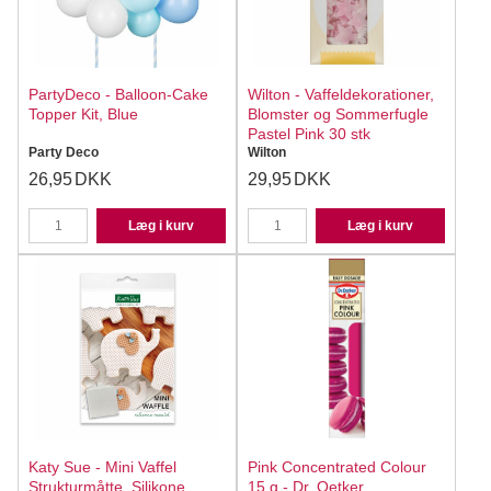
PartyDeco - Balloon-Cake
Wilton - Vaffeldekorationer,
Topper Kit, Blue
Blomster og Sommerfugle
Pastel Pink 30 stk
Party Deco
Wilton
26,95
DKK
29,95
DKK
Læg i kurv
Læg i kurv
Katy Sue - Mini Vaffel
Pink Concentrated Colour
Strukturmåtte, Silikone
15 g - Dr. Oetker