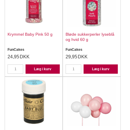
Krymmel Baby Pink 50 g
Bløde sukkerperler lyseblå
og hvid 60 g
FunCakes
FunCakes
24,95
DKK
29,95
DKK
Læg i kurv
Læg i kurv