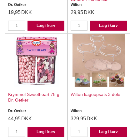
Dr. Oetker
Wilton
19,95
DKK
29,95
DKK
Læg i kurv
Læg i kurv
Krymmel Sweetheart 78 g -
Wilton kageopsats 3 dele
Dr. Oetker
Dr. Oetker
Wilton
44,95
DKK
329,95
DKK
Læg i kurv
Læg i kurv