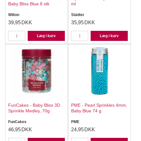
Baby Bliss Blue 8 stk
ml
Wilton
Städter
39,95
DKK
35,95
DKK
Læg i kurv
Læg i kurv
FunCakes - Baby Bliss 3D
PME - Pearl Sprinkles 4mm,
Sprinkle Medley, 70g
Baby Blue 74 g
FunCakes
PME
46,95
DKK
24,95
DKK