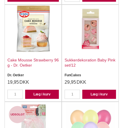
Cake Mousse Strawberry 96
Sukkerdekoration Baby Pink
g - Dr. Oetker
set/12
Dr. Oetker
FunCakes
19,95
DKK
29,95
DKK
Læg i kurv
Læg i kurv
UDSOLGT