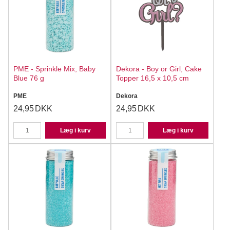
PME - Sprinkle Mix, Baby
Dekora - Boy or Girl, Cake
Blue 76 g
Topper 16,5 x 10,5 cm
PME
Dekora
24,95
DKK
24,95
DKK
Læg i kurv
Læg i kurv