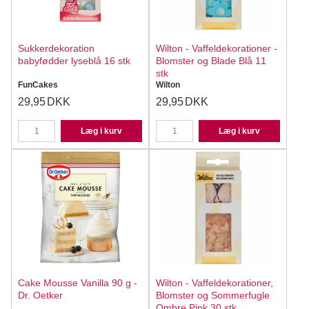
Sukkerdekoration
Wilton - Vaffeldekorationer -
babyfødder lyseblå 16 stk
Blomster og Blade Blå 11
stk
FunCakes
Wilton
29,95
DKK
29,95
DKK
Læg i kurv
Læg i kurv
Cake Mousse Vanilla 90 g -
Wilton - Vaffeldekorationer,
Dr. Oetker
Blomster og Sommerfugle
Ombre Pink 30 stk.