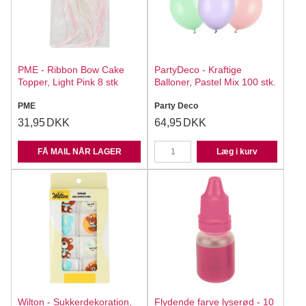
PME - Ribbon Bow Cake
PartyDeco - Kraftige
Topper, Light Pink 8 stk
Balloner, Pastel Mix 100 stk.
PME
Party Deco
31,95
DKK
64,95
DKK
FÅ MAIL NÅR LAGER
Læg i kurv
Wilton - Sukkerdekoration,
Flydende farve lyserød - 10