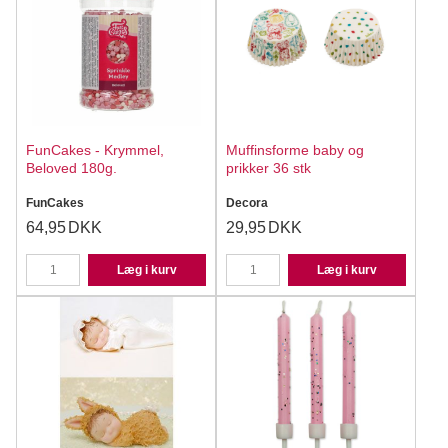
FunCakes - Krymmel,
Muffinsforme baby og
Beloved 180g.
prikker 36 stk
FunCakes
Decora
64,95
DKK
29,95
DKK
Læg i kurv
Læg i kurv