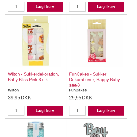
Læg i kurv
Læg i kurv
Wilton - Sukkerdekoration,
FunCakes - Sukker
Baby Bliss Pink 8 stk
Dekorationer, Happy Baby
sæt/8
Wilton
FunCakes
39,95
DKK
29,95
DKK
Læg i kurv
Læg i kurv