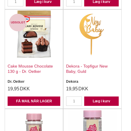
Læg i kurv
Læg i kurv
UDSOLGT
Cake Mousse Chocolate
Dekora - Topfigur New
130 g - Dr. Oetker
Baby, Guld
Dr. Oetker
Dekora
19,95
DKK
19,95
DKK
FÅ MAIL NÅR LAGER
Læg i kurv