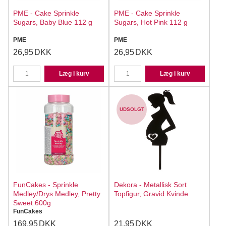
PME - Cake Sprinkle
PME - Cake Sprinkle
Sugars, Baby Blue 112 g
Sugars, Hot Pink 112 g
PME
PME
26,95
DKK
26,95
DKK
Læg i kurv
Læg i kurv
UDSOLGT
FunCakes - Sprinkle
Dekora - Metallisk Sort
Medley/Drys Medley, Pretty
Topfigur, Gravid Kvinde
Sweet 600g
FunCakes
169,95
DKK
21,95
DKK