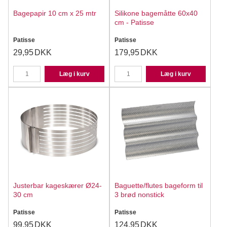
Bagepapir 10 cm x 25 mtr
Silikone bagemåtte 60x40
cm - Patisse
Patisse
Patisse
29,95
DKK
179,95
DKK
Læg i kurv
Læg i kurv
Justerbar kageskærer Ø24-
Baguette/flutes bageform til
30 cm
3 brød nonstick
Patisse
Patisse
99,95
DKK
124,95
DKK