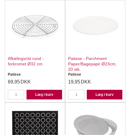
Afkølingsrist rund -
Patisse - Parchment
forkromet Ø32 cm
Paper/Bagepapir Ø23cm,
20 stk.
Patisse
Patisse
69,95
DKK
19,95
DKK
Læg i kurv
Læg i kurv