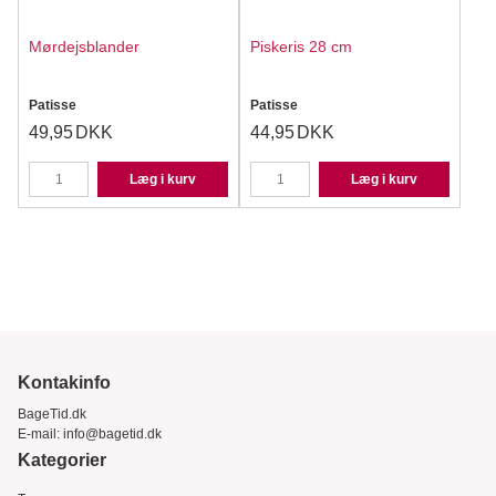
Mørdejsblander
Piskeris 28 cm
Patisse
Patisse
49,95
DKK
44,95
DKK
Læg i kurv
Læg i kurv
Kontakinfo
BageTid.dk
E-mail:
info@bagetid.dk
Kategorier