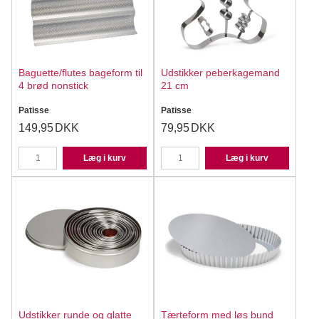
Baguette/flutes bageform til
Udstikker peberkagemand
4 brød nonstick
21 cm
Patisse
Patisse
149,95
DKK
79,95
DKK
Læg i kurv
Læg i kurv
Udstikker runde og glatte
Tærteform med løs bund