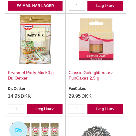
FÅ MAIL NÅR LAGER
Læg i kurv
Krymmel Party Mix 50 g -
Classic Gold glitterstøv -
Dr. Oetker
FunCakes 2,5 g
Dr. Oetker
FunCakes
14,95
DKK
29,95
DKK
Læg i kurv
Læg i kurv
5%
UDSOLGT