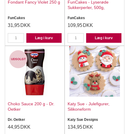
Fondant Fancy Violet 250 g
FunCakes - Lyserøde
Sukkerperler, 500g,
FunCakes
FunCakes
31,95
DKK
109,95
DKK
Læg i kurv
Læg i kurv
UDSOLGT
Choko Sauce 200 g - Dr.
Katy Sue - Julefigurer,
Oetker
Silikoneform
Dr. Oetker
Katy Sue Designs
44,95
DKK
134,95
DKK