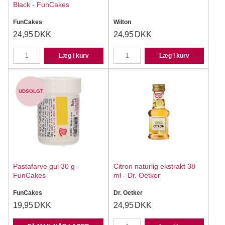
Black - FunCakes
FunCakes
Wilton
24,95
DKK
24,95
DKK
Læg i kurv
Læg i kurv
UDSOLGT
Pastafarve gul 30 g -
Citron naturlig ekstrakt 38
FunCakes
ml - Dr. Oetker
FunCakes
Dr. Oetker
19,95
DKK
24,95
DKK