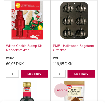
Wilton Cookie Stamp Kit
PME - Halloween Bageform,
Nøddeknækker
Græskar
Wilton
PME
69,95
DKK
119,95
DKK
Læg i kurv
Læg i kurv
UDSOLGT