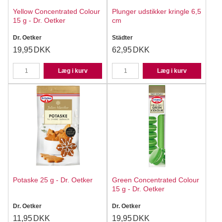
Yellow Concentrated Colour
Plunger udstikker kringle 6,5
15 g - Dr. Oetker
cm
Dr. Oetker
Städter
19,95
DKK
62,95
DKK
Læg i kurv
Læg i kurv
Potaske 25 g - Dr. Oetker
Green Concentrated Colour
15 g - Dr. Oetker
Dr. Oetker
Dr. Oetker
11,95
DKK
19,95
DKK