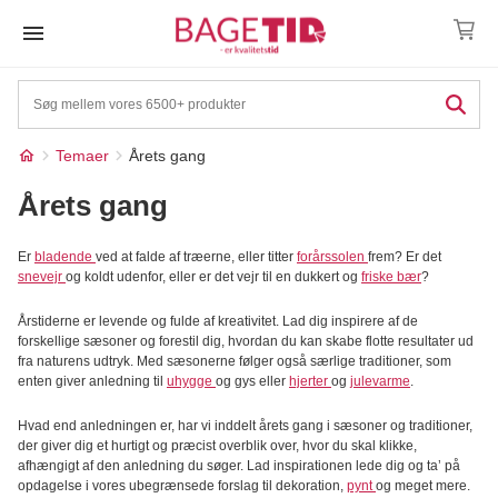
Skip
to
content
Temaer
Årets gang
Årets gang
Er
bladende
ved at falde af træerne, eller titter
forårssolen
frem? Er det
snevejr
og koldt udenfor, eller er det vejr til en dukkert og
friske bær
?
Årstiderne er levende og fulde af kreativitet. Lad dig inspirere af de
forskellige sæsoner og forestil dig, hvordan du kan skabe flotte resultater ud
fra naturens udtryk. Med sæsonerne følger også særlige traditioner, som
enten giver anledning til
uhygge
og gys eller
hjerter
og
julevarme
.
Hvad end anledningen er, har vi inddelt årets gang i sæsoner og traditioner,
der giver dig et hurtigt og præcist overblik over, hvor du skal klikke,
afhængigt af den anledning du søger. Lad inspirationen lede dig og ta’ på
opdagelse i vores ubegrænsede forslag til dekoration,
pynt
og meget mere.