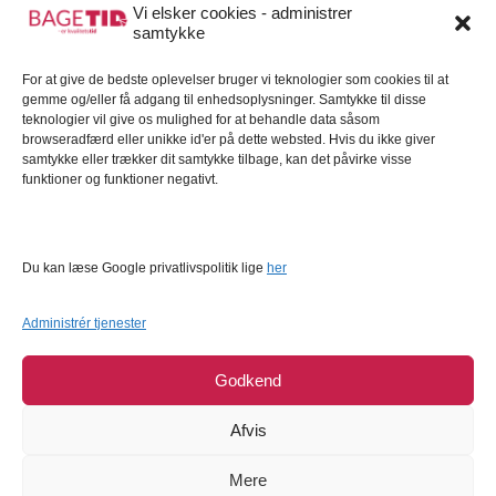
Vi elsker cookies - administrer
samtykke
For at give de bedste oplevelser bruger vi teknologier som cookies til at
Konditorfarve Rød 38 ml -
Brunt Bagepulver 16 g - Dr.
gemme og/eller få adgang til enhedsoplysninger. Samtykke til disse
Dr. Oetker
Oetker
teknologier vil give os mulighed for at behandle data såsom
browseradfærd eller unikke id'er på dette websted. Hvis du ikke giver
Dr. Oetker
Dr. Oetker
samtykke eller trækker dit samtykke tilbage, kan det påvirke visse
funktioner og funktioner negativt.
29,95
DKK
11,95
DKK
Læg i kurv
FÅ MAIL NÅR LAGER
Du kan læse Google privatlivspolitik lige
her
10%
UDSOLGT
Administrér tjenester
Godkend
Afvis
Wilton - Sukkerøjne, 57g
Den store pynteglasur-
Mere
pakke 4 stk - Dr. Oetker