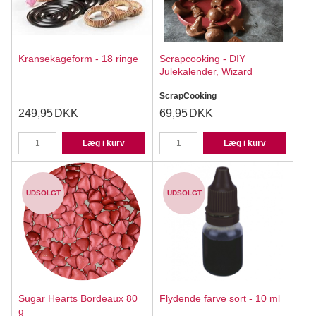
Kransekageform - 18 ringe
Scrapcooking - DIY
Julekalender, Wizard
ScrapCooking
249,95
DKK
69,95
DKK
Læg i kurv
Læg i kurv
UDSOLGT
UDSOLGT
Sugar Hearts Bordeaux 80
Flydende farve sort - 10 ml
g