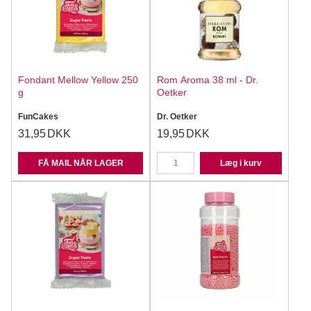
Fondant Mellow Yellow 250
Rom Aroma 38 ml - Dr.
g
Oetker
FunCakes
Dr. Oetker
31,95
DKK
19,95
DKK
FÅ MAIL NÅR LAGER
Læg i kurv