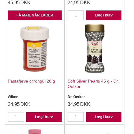
45,95
DKK
24,95
DKK
FÅ MAIL NÅR LAGER
Læg i kurv
Pastafarve citrongul 28 g
Soft Silver Pearls 45 g - Dr.
Oetker
Wilton
Dr. Oetker
24,95
DKK
34,95
DKK
Læg i kurv
Læg i kurv