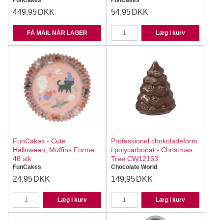
FunCakes
FunCakes
449,95
DKK
54,95
DKK
FÅ MAIL NÅR LAGER
Læg i kurv
FunCakes - Cute
Professionel chokoladeform
Halloween, Muffins Forme
i polycarbonat - Christmas
48 stk
Tree CW12163
FunCakes
Chocolate World
24,95
DKK
149,95
DKK
Læg i kurv
Læg i kurv