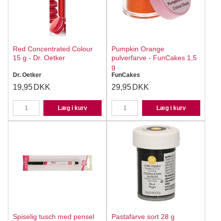
Red Concentrated Colour
Pumpkin Orange
15 g - Dr. Oetker
pulverfarve - FunCakes 1,5
g
Dr. Oetker
FunCakes
19,95
DKK
29,95
DKK
Læg i kurv
Læg i kurv
Spiselig tusch med pensel
Pastafarve sort 28 g