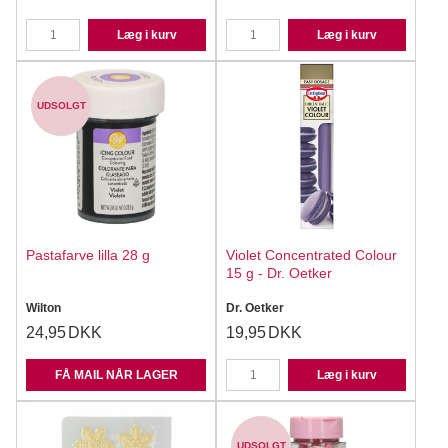
Læg i kurv
Læg i kurv
UDSOLGT
Pastafarve lilla 28 g
Violet Concentrated Colour
15 g - Dr. Oetker
Wilton
Dr. Oetker
24,95
DKK
19,95
DKK
FÅ MAIL NÅR LAGER
Læg i kurv
UDSOLGT