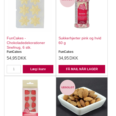
FunCakes -
Sukkerhjerter pink og hvid
Chokoladedekorationer
60 g
Snefnug, 6 stk.
FunCakes
FunCakes
54,95
DKK
34,95
DKK
Læg i kurv
FÅ MAIL NÅR LAGER
UDSOLGT