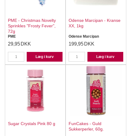
PME - Christmas Novelty
Odense Marcipan - Kranse
Sprinkles "Frosty Fever",
XX, 1kg
72g
PME
Odense Marcipan
29,95
DKK
199,95
DKK
Læg i kurv
Læg i kurv
Sugar Crystals Pink 80 g
FunCakes - Guld
Sukkerperler, 60g.