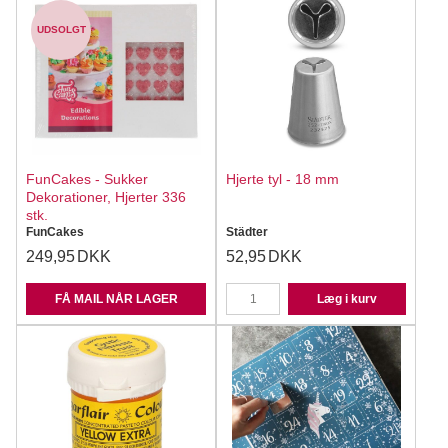
UDSOLGT
FunCakes - Sukker
Hjerte tyl - 18 mm
Dekorationer, Hjerter 336
stk.
FunCakes
Städter
249,95
DKK
52,95
DKK
FÅ MAIL NÅR LAGER
Læg i kurv