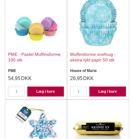
PME - Pastel Muffinsforme,
Muffinsforme snefnug -
100 stk.
ekstra tykt papir 50 stk
PME
House of Marie
54,95
DKK
26,95
DKK
Læg i kurv
Læg i kurv