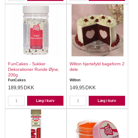
FunCakes - Sukker
Wilton hjertefyld bageform 2
Dekorationer Runde Øjne,
dele
200g
FunCakes
Wilton
189,95
DKK
149,95
DKK
Læg i kurv
Læg i kurv