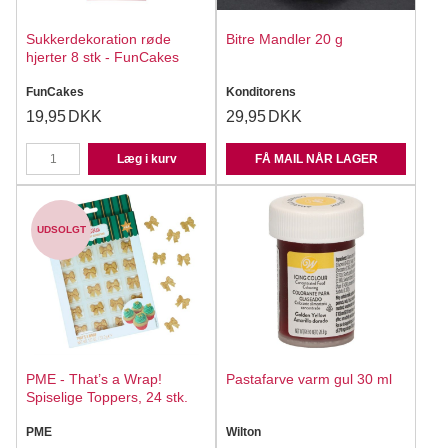
Sukkerdekoration røde
Bitre Mandler 20 g
hjerter 8 stk - FunCakes
FunCakes
Konditorens
19,95
DKK
29,95
DKK
Læg i kurv
FÅ MAIL NÅR LAGER
UDSOLGT
PME - That’s a Wrap!
Pastafarve varm gul 30 ml
Spiselige Toppers, 24 stk.
PME
Wilton