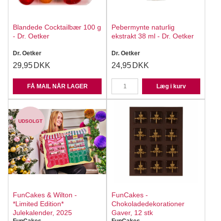
Blandede Cocktailbær 100 g
Pebermynte naturlig
- Dr. Oetker
ekstrakt 38 ml - Dr. Oetker
Dr. Oetker
Dr. Oetker
29,95
DKK
24,95
DKK
FÅ MAIL NÅR LAGER
Læg i kurv
UDSOLGT
FunCakes & Wilton -
FunCakes -
*Limited Edition*
Chokoladedekorationer
Julekalender, 2025
Gaver, 12 stk