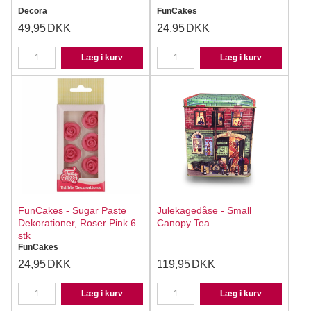
Decora
FunCakes
49,95
DKK
24,95
DKK
Læg i kurv
Læg i kurv
FunCakes - Sugar Paste
Julekagedåse - Small
Dekorationer, Roser Pink 6
Canopy Tea
stk
FunCakes
24,95
DKK
119,95
DKK
Læg i kurv
Læg i kurv