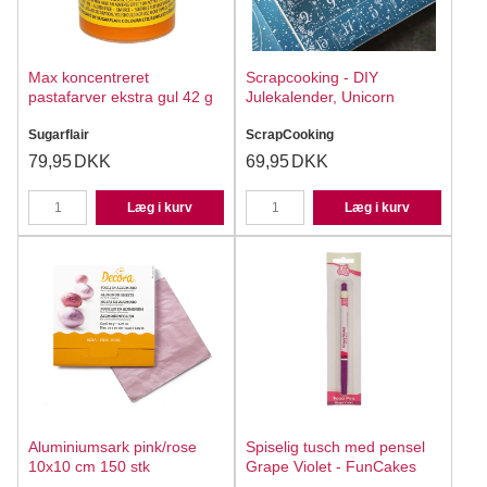
Max koncentreret
Scrapcooking - DIY
pastafarver ekstra gul 42 g
Julekalender, Unicorn
Sugarflair
ScrapCooking
79,95
DKK
69,95
DKK
Læg i kurv
Læg i kurv
Aluminiumsark pink/rose
Spiselig tusch med pensel
10x10 cm 150 stk
Grape Violet - FunCakes