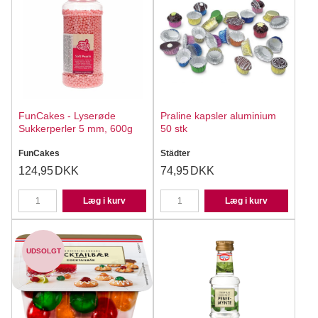
FunCakes - Lyserøde
Praline kapsler aluminium
Sukkerperler 5 mm, 600g
50 stk
FunCakes
Städter
124,95
DKK
74,95
DKK
Læg i kurv
Læg i kurv
UDSOLGT