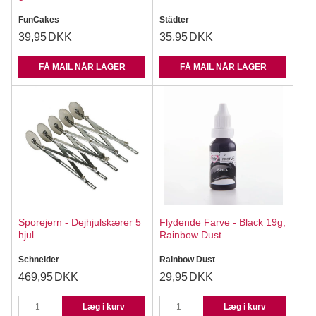
FunCakes
Städter
39,95
DKK
35,95
DKK
FÅ MAIL NÅR LAGER
FÅ MAIL NÅR LAGER
Sporejern - Dejhjulskærer 5
Flydende Farve - Black 19g,
hjul
Rainbow Dust
Schneider
Rainbow Dust
469,95
DKK
29,95
DKK
Læg i kurv
Læg i kurv