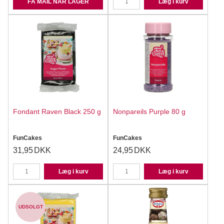
FÅ MAIL NÅR LAGER
Læg i kurv
Fondant Raven Black 250 g
Nonpareils Purple 80 g
FunCakes
FunCakes
31,95
DKK
24,95
DKK
Læg i kurv
Læg i kurv
UDSOLGT