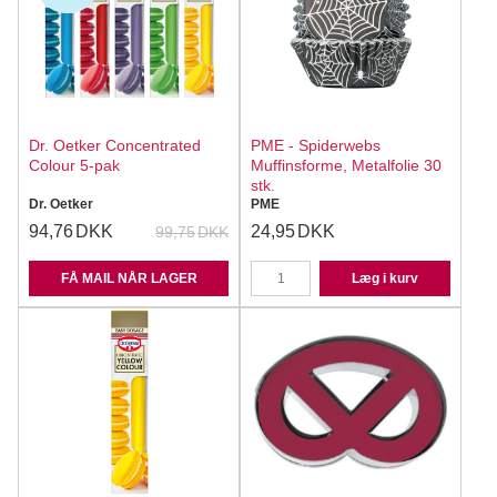
Dr. Oetker Concentrated
PME - Spiderwebs
Colour 5-pak
Muffinsforme, Metalfolie 30
stk.
Dr. Oetker
PME
94,76
DKK
24,95
DKK
99,75
DKK
FÅ MAIL NÅR LAGER
Læg i kurv