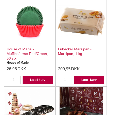
House of Marie -
Lübecker Marzipan -
Muffinsforme Red/Green,
Marcipan, 1 kg
50 stk.
House of Marie
26,95
DKK
209,95
DKK
Læg i kurv
Læg i kurv