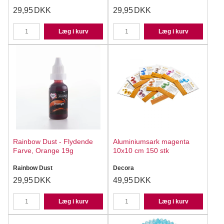
29,95
DKK
29,95
DKK
Læg i kurv
Læg i kurv
Rainbow Dust - Flydende
Aluminiumsark magenta
Farve, Orange 19g
10x10 cm 150 stk
Rainbow Dust
Decora
29,95
DKK
49,95
DKK
Læg i kurv
Læg i kurv