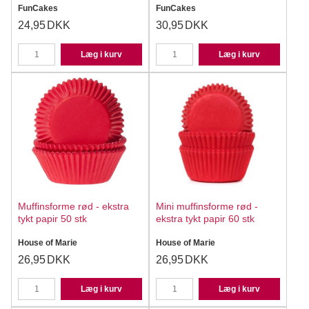
FunCakes
FunCakes
24,95
DKK
30,95
DKK
Læg i kurv
Læg i kurv
Muffinsforme rød - ekstra
Mini muffinsforme rød -
tykt papir 50 stk
ekstra tykt papir 60 stk
House of Marie
House of Marie
26,95
DKK
26,95
DKK
Læg i kurv
Læg i kurv