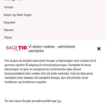
Temaer
Kager og Søde Sager
Bagværk
Mærker
Tilbud
Gavekort
Vi elsker cookies - administrer
samtykke
Kundeservice
Kundeservice
For at give de bedste oplevelser bruger vi teknologier som cookies til at
gemme og/eller få adgang til enhedsoplysninger. Samtykke til disse
FAQ – Ofte stillede spørgsmål
teknologier vil give os mulighed for at behandle data såsom
browseradfærd eller unikke id'er på dette websted. Hvis du ikke giver
Om Bagetid.dk
samtykke eller trækker dit samtykke tilbage, kan det påvirke visse
funktioner og funktioner negativt.
Se Fødevarestyrelsens smiley-rapporter
Forretningsbetingelser
Cookies
Du kan læse Google privatlivspolitik lige
her