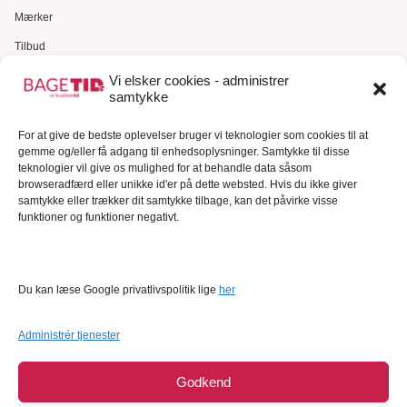
Mærker
Tilbud
Gavekort
Vi elsker cookies - administrer
samtykke
Kundeservice
Kundeservice
For at give de bedste oplevelser bruger vi teknologier som cookies til at
gemme og/eller få adgang til enhedsoplysninger. Samtykke til disse
FAQ – Ofte stillede spørgsmål
teknologier vil give os mulighed for at behandle data såsom
browseradfærd eller unikke id'er på dette websted. Hvis du ikke giver
Om Bagetid.dk
samtykke eller trækker dit samtykke tilbage, kan det påvirke visse
funktioner og funktioner negativt.
Se Fødevarestyrelsens smiley-rapporter
Forretningsbetingelser
Cookies
Du kan læse Google privatlivspolitik lige
her
Persondatapolitik
Administrér tjenester
Godkend