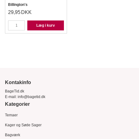
Billington's
29,95
DKK
Læg i kurv
Kontakinfo
BageTid.dk
E-mail:
info@bagetid.dk
Kategorier
Temaer
Kager og Søde Sager
Bagværk