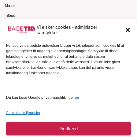
Mærker
Tilbud
Gavekort
Vi elsker cookies - administrer
samtykke
Kundeservice
Kundeservice
For at give de bedste oplevelser bruger vi teknologier som cookies til at
gemme og/eller få adgang til enhedsoplysninger. Samtykke til disse
FAQ – Ofte stillede spørgsmål
teknologier vil give os mulighed for at behandle data såsom
browseradfærd eller unikke id'er på dette websted. Hvis du ikke giver
Om Bagetid.dk
samtykke eller trækker dit samtykke tilbage, kan det påvirke visse
funktioner og funktioner negativt.
Se Fødevarestyrelsens smiley-rapporter
Forretningsbetingelser
Cookies
Du kan læse Google privatlivspolitik lige
her
Persondatapolitik
Administrér tjenester
Godkend