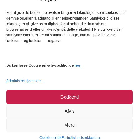
Kundeservice
Kundeservice
For at give de bedste oplevelser bruger vi teknologier som cookies til at
gemme og/eller få adgang til enhedsoplysninger. Samtykke til disse
FAQ – Ofte stillede spørgsmål
teknologier vil give os mulighed for at behandle data såsom
browseradfærd eller unikke id'er på dette websted. Hvis du ikke giver
Om Bagetid.dk
samtykke eller trækker dit samtykke tilbage, kan det påvirke visse
funktioner og funktioner negativt.
Se Fødevarestyrelsens smiley-rapporter
Forretningsbetingelser
Cookies
Du kan læse Google privatlivspolitik lige
her
Persondatapolitik
Administrér tjenester
Godkend
Afvis
Mere
COPYRIGHT © 2026
BAGETID.DK
SUPPORT BY
1902 SOFTWARE
Cookiepolitik
Fortrolighedserklæring