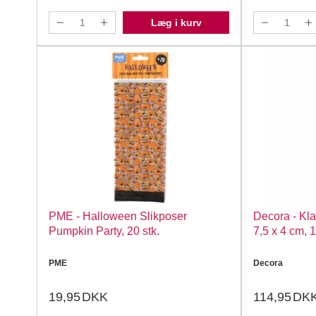
Læg i kurv
PME - Halloween Slikposer
Decora - Kl
Pumpkin Party, 20 stk.
7,5 x 4 cm, 1
PME
Decora
19,95
DKK
114,95
DK