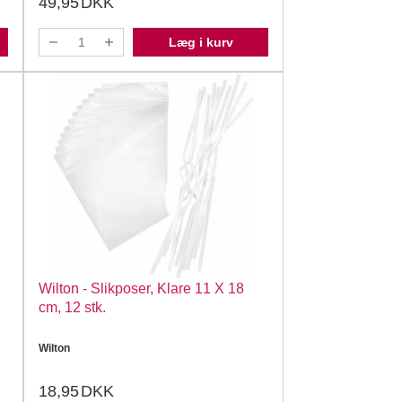
49,95
DKK
Læg i kurv
Wilton - Slikposer, Klare 11 X 18
cm, 12 stk.
Wilton
18,95
DKK