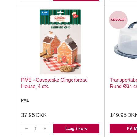
UDSOLGT
PME - Gaveæske Gingerbread
Transportab
House, 4 stk.
Rund Ø34 
PME
37,95
DKK
149,95
DK
Læg i kurv
FÅ 