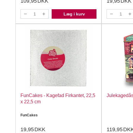
109,95
DKK
19,95
DKK
Læg i kurv
FunCakes - Kagefad Firkantet, 22,5
Julekagedås
x 22,5 cm
FunCakes
19,95
DKK
119,95
DK