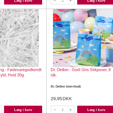
Læg i kurv
Læg i kurv
ng - Fødevaregodkendt
Dr. Oetker - Gurli Gris Slikposer, 8
ld, Hvid 30g
stk.
Dr. Oetker (non-food)
29,95
DKK
Læg i kurv
Læg i kurv