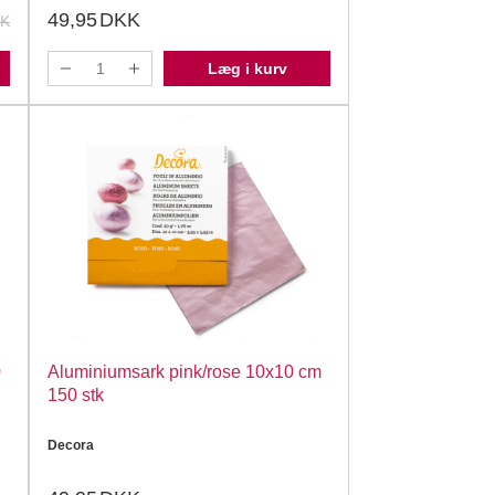
49,95
DKK
K
Læg i kurv
Aluminiumsark pink/rose 10x10 cm
150 stk
Decora