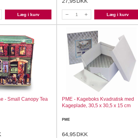
27,95
DKK
Læg i kurv
Læg i kurv
e - Small Canopy Tea
PME - Kageboks Kvadratisk med
Kageplade, 30,5 x 30,5 x 15 cm
PME
K
64,95
DKK