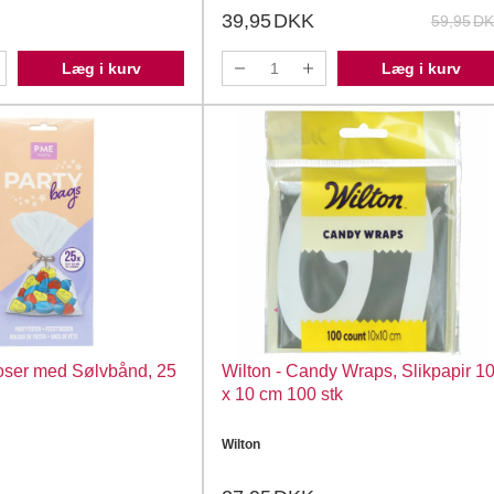
39,95
DKK
59,95
DK
Læg i kurv
Læg i kurv
oser med Sølvbånd, 25
Wilton - Candy Wraps, Slikpapir 10
x 10 cm 100 stk
Wilton