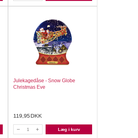
Julekagedåse - Snow Globe
Christmas Eve
119,95
DKK
Læg i kurv