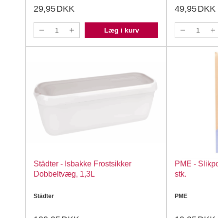
29,95
DKK
49,95
DKK
Læg i kurv
Städter - Isbakke Frostsikker
PME - Slikp
Dobbeltvæg, 1,3L
stk.
Städter
PME