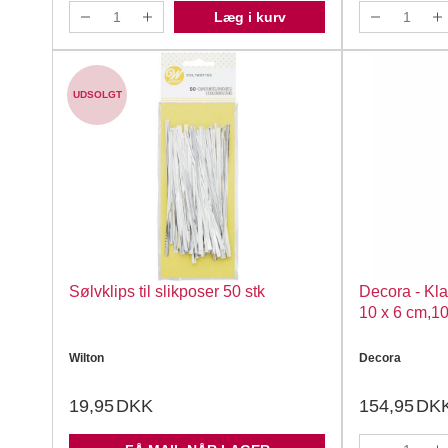
Læg i kurv
UDSOLGT
Sølvklips til slikposer 50 stk
Decora - Kl
10 x 6 cm,10
Wilton
Decora
19,95
DKK
154,95
DK