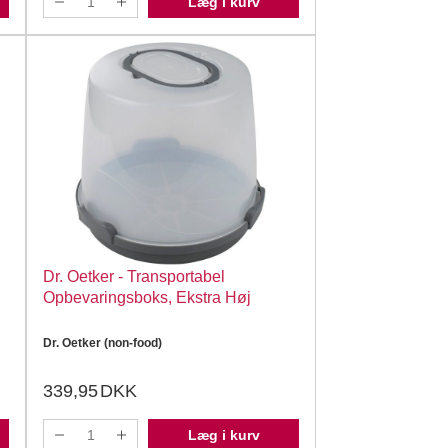
Læg i kurv
Dr. Oetker - Transportabel
Opbevaringsboks, Ekstra Høj
Dr. Oetker (non-food)
339,95
DKK
Læg i kurv