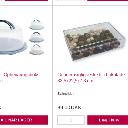
el Opbevaringsboks -
Gennemsigtig æske til chokolade
cm
33,5x22,5x7,3 cm
Schneider
K
89,00
DKK
MAIL NÅR LAGER
Læg i kurv