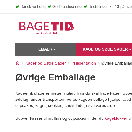
Skip
Dansk webshop
God kundeservice
Bestil inden kl. 13 på h
to
content
TEMAER
KAGE OG SØDE SAGER
Kager og Søde Sager
Præsentation
Øvrige Emballa
Øvrige Emballage
Kageemballage er meget vigtigt, hvis du skal have kagen opbeva
ødelagt under transporten. Vores kageemballage hjælper altid 
cupcakes, kager, cookies, chokolade, osv i vores side.
Udover kasser til muffins og cupcakes finder du
kageklokker
t