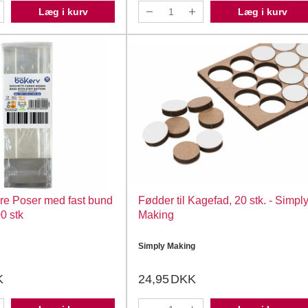
Læg i kurv
Læg i kurv
are Poser med fast bund
Fødder til Kagefad, 20 stk. - Simpl
0 stk
Making
Simply Making
K
24,95
DKK