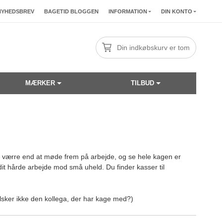
NYHEDSBREV
BAGETID BLOGGEN
INFORMATION
DIN KONTO
Din indkøbskurv er tom
MÆRKER
TILBUD
get værre end at møde frem på arbejde, og se hele kagen er
it hårde arbejde mod små uheld. Du finder kasser til
 elsker ikke den kollega, der har kage med?)