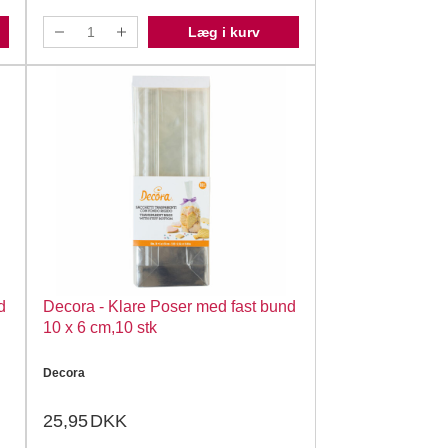
Læg i kurv
d
Decora - Klare Poser med fast bund
10 x 6 cm,10 stk
Decora
25,95
DKK