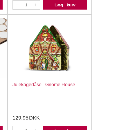
Læg i kurv
y
Julekagedåse - Gnome House
129,95
DKK