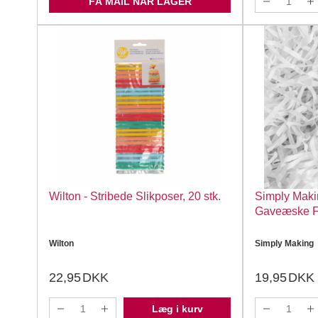
FÅ MAIL NÅR LAGER
Wilton - Stribede Slikposer, 20 stk.
Simply Maki
Gaveæske Fy
Wilton
Simply Making
22,95
DKK
19,95
DKK
Læg i kurv