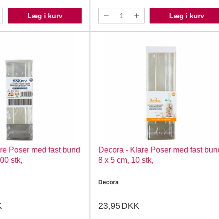
Læg i kurv
Læg i kurv
are Poser med fast bund
Decora - Klare Poser med fast bun
00 stk,
8 x 5 cm, 10 stk,
Decora
K
23,95
DKK