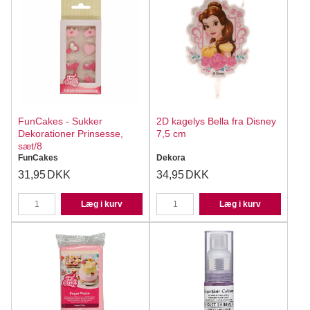
FunCakes - Sukker
2D kagelys Bella fra Disney
Dekorationer Prinsesse,
7,5 cm
sæt/8
FunCakes
Dekora
31,95
DKK
34,95
DKK
Læg i kurv
Læg i kurv