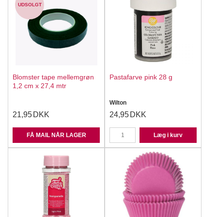
UDSOLGT
Blomster tape mellemgrøn
Pastafarve pink 28 g
1,2 cm x 27,4 mtr
Wilton
21,95
DKK
24,95
DKK
FÅ MAIL NÅR LAGER
Læg i kurv