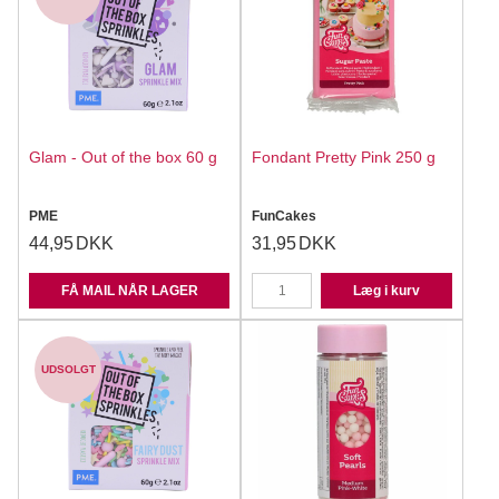
Glam - Out of the box 60 g
Fondant Pretty Pink 250 g
PME
FunCakes
44,95
DKK
31,95
DKK
FÅ MAIL NÅR LAGER
Læg i kurv
UDSOLGT