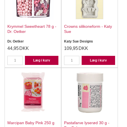
Krymmel Sweetheart 78 g -
Crowns silikoneform - Katy
Dr. Oetker
Sue
Dr. Oetker
Katy Sue Designs
44,95
DKK
109,95
DKK
Læg i kurv
Læg i kurv
Marcipan Baby Pink 250 g
Pastafarve lyserød 30 g -