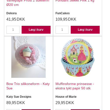
Vaffelpapir Frost 2 sukkerfri
Fondant Sweet Pink 1 kg
Ø20 cm
Dekora
FunCakes
41,95
DKK
109,95
DKK
Læg i kurv
Læg i kurv
Bow Trio silikoneform - Katy
Muffinsforme prinsesse -
Sue
ekstra tykt papir 50 stk
Katy Sue Designs
House of Marie
89,95
DKK
29,95
DKK