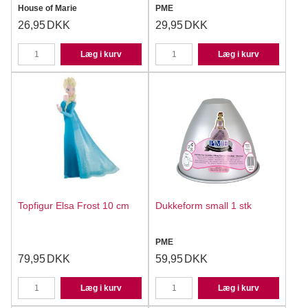
House of Marie
PME
26,95
DKK
29,95
DKK
Læg i kurv
Læg i kurv
Topfigur Elsa Frost 10 cm
Dukkeform small 1 stk
PME
79,95
DKK
59,95
DKK
Læg i kurv
Læg i kurv