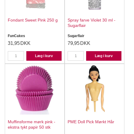
Fondant Sweet Pink 250 g
Spray farve Violet 30 ml -
Sugarflair
FunCakes
Sugarflair
31,95
DKK
79,95
DKK
Læg i kurv
Læg i kurv
Muffinsforme mørk pink -
PME Doll Pick Mørkt Hår
ekstra tykt papir 50 stk