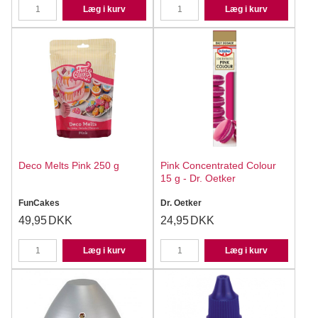
Læg i kurv
Læg i kurv
Deco Melts Pink 250 g
Pink Concentrated Colour
15 g - Dr. Oetker
FunCakes
Dr. Oetker
49,95
DKK
24,95
DKK
Læg i kurv
Læg i kurv