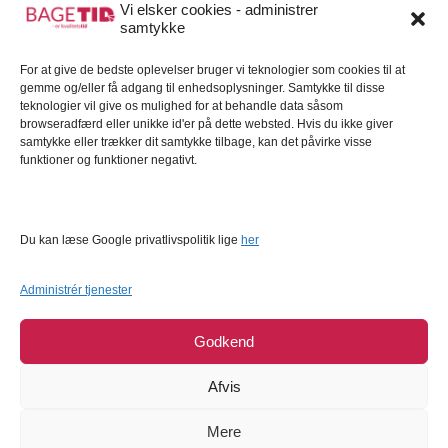
Gavekort
Vi elsker cookies - administrer
samtykke
Kundeservice
Kundeservice
For at give de bedste oplevelser bruger vi teknologier som cookies til at
gemme og/eller få adgang til enhedsoplysninger. Samtykke til disse
FAQ – Ofte stillede spørgsmål
teknologier vil give os mulighed for at behandle data såsom
browseradfærd eller unikke id'er på dette websted. Hvis du ikke giver
Om Bagetid.dk
samtykke eller trækker dit samtykke tilbage, kan det påvirke visse
funktioner og funktioner negativt.
Se Fødevarestyrelsens smiley-rapporter
Forretningsbetingelser
Cookies
Du kan læse Google privatlivspolitik lige
her
Persondatapolitik
Administrér tjenester
Godkend
Afvis
Mere