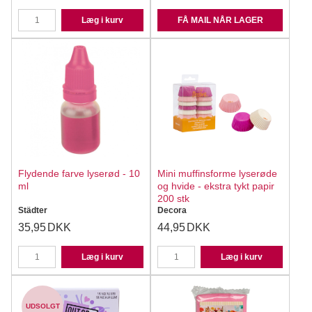
Læg i kurv
FÅ MAIL NÅR LAGER
Flydende farve lyserød - 10
Mini muffinsforme lyserøde
ml
og hvide - ekstra tykt papir
200 stk
Städter
Decora
35,95
DKK
44,95
DKK
Læg i kurv
Læg i kurv
UDSOLGT