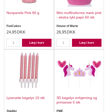
Nonpareils Pink 80 g
Mini muffinsforme mørk pink
- ekstra tykt papir 60 stk
FunCakes
House of Marie
24,95
DKK
26,95
DKK
Læg i kurv
Læg i kurv
Lyserøde kagelys 10 stk
3D kagelys enhjørning og
prinsesse 5 stk
Städter
PME