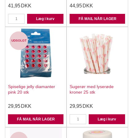
41,95
DKK
44,95
DKK
Læg i kurv
FÅ MAIL NÅR LAGER
UDSOLGT
Spiselige jelly diamanter
Sugerør med lyserøde
pink 20 stk
kroner 25 stk
29,95
DKK
29,95
DKK
FÅ MAIL NÅR LAGER
Læg i kurv