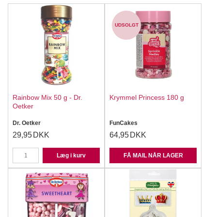
UDSOLGT
Rainbow Mix 50 g - Dr.
Krymmel Princess 180 g
Oetker
Dr. Oetker
FunCakes
29,95
DKK
64,95
DKK
Læg i kurv
FÅ MAIL NÅR LAGER