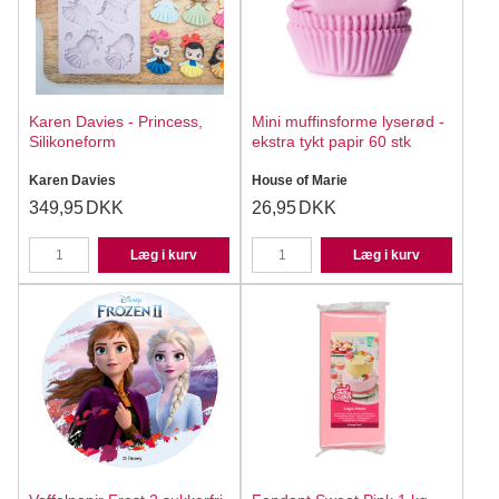
Karen Davies - Princess,
Mini muffinsforme lyserød -
Silikoneform
ekstra tykt papir 60 stk
Karen Davies
House of Marie
349,95
DKK
26,95
DKK
Læg i kurv
Læg i kurv