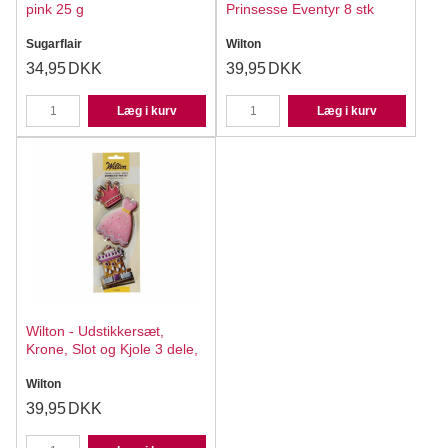
pink 25 g
Prinsesse Eventyr 8 stk
Sugarflair
Wilton
34,95
DKK
39,95
DKK
Læg i kurv
Læg i kurv
Wilton - Udstikkersæt,
Krone, Slot og Kjole 3 dele,
Wilton
39,95
DKK