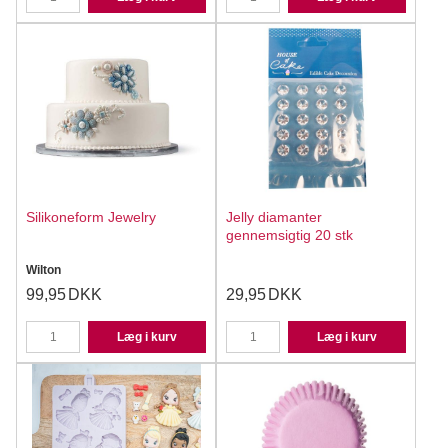
Silikoneform Jewelry
Jelly diamanter
gennemsigtig 20 stk
Wilton
99,95
DKK
29,95
DKK
Læg i kurv
Læg i kurv