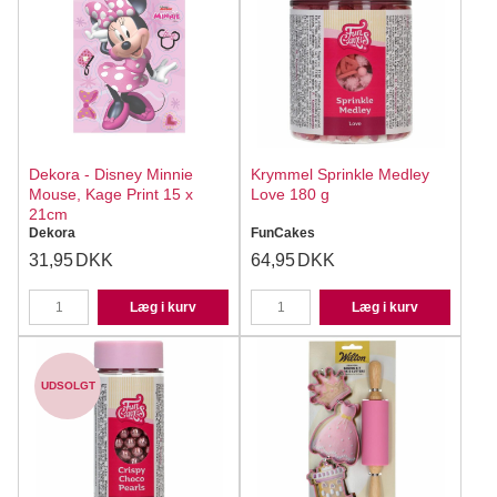
Dekora - Disney Minnie
Krymmel Sprinkle Medley
Mouse, Kage Print 15 x
Love 180 g
21cm
Dekora
FunCakes
31,95
DKK
64,95
DKK
Læg i kurv
Læg i kurv
UDSOLGT