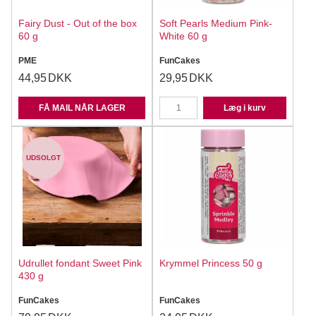
Fairy Dust - Out of the box
Soft Pearls Medium Pink-
60 g
White 60 g
PME
FunCakes
44,95
DKK
29,95
DKK
FÅ MAIL NÅR LAGER
Læg i kurv
UDSOLGT
Udrullet fondant Sweet Pink
Krymmel Princess 50 g
430 g
FunCakes
FunCakes