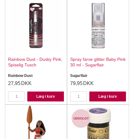
Rainbow Dust - Dusky Pink,
Spray farve glitter Baby Pink
Spiselig Tusch
30 ml - Sugarflair
Rainbow Dust
Sugarflair
27,95
DKK
79,95
DKK
Læg i kurv
Læg i kurv
UDSOLGT