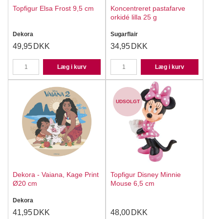
Topfigur Elsa Frost 9,5 cm
Koncentreret pastafarve
orkidé lilla 25 g
Dekora
Sugarflair
49,95
DKK
34,95
DKK
Læg i kurv
Læg i kurv
UDSOLGT
Dekora - Vaiana, Kage Print
Topfigur Disney Minnie
Ø20 cm
Mouse 6,5 cm
Dekora
41,95
DKK
48,00
DKK