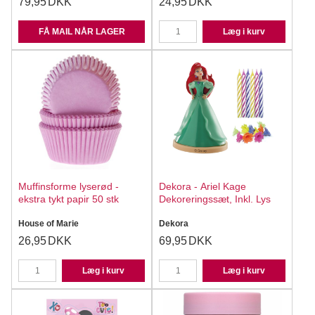
79,95
DKK
24,95
DKK
FÅ MAIL NÅR LAGER
Læg i kurv
Muffinsforme lyserød -
Dekora - Ariel Kage
ekstra tykt papir 50 stk
Dekoreringssæt, Inkl. Lys
House of Marie
Dekora
26,95
DKK
69,95
DKK
Læg i kurv
Læg i kurv