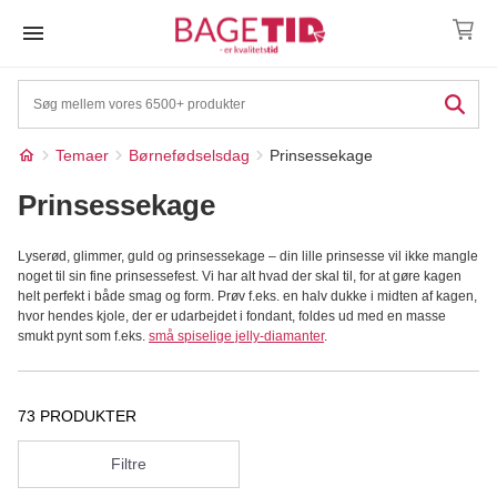
Skip
to
content
Temaer
Børnefødselsdag
Prinsessekage
Prinsessekage
Lyserød, glimmer, guld og prinsessekage – din lille prinsesse vil ikke mangle
noget til sin fine prinsessefest. Vi har alt hvad der skal til, for at gøre kagen
helt perfekt i både smag og form. Prøv f.eks. en halv dukke i midten af kagen,
hvor hendes kjole, der er udarbejdet i fondant, foldes ud med en masse
smukt pynt som f.eks.
små spiselige jelly-diamanter
.
73 PRODUKTER
Filtre