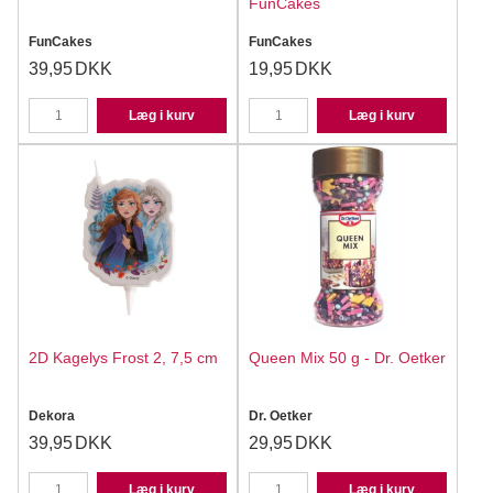
FunCakes
FunCakes
FunCakes
39,95
DKK
19,95
DKK
Læg i kurv
Læg i kurv
2D Kagelys Frost 2, 7,5 cm
Queen Mix 50 g - Dr. Oetker
Dekora
Dr. Oetker
39,95
DKK
29,95
DKK
Læg i kurv
Læg i kurv