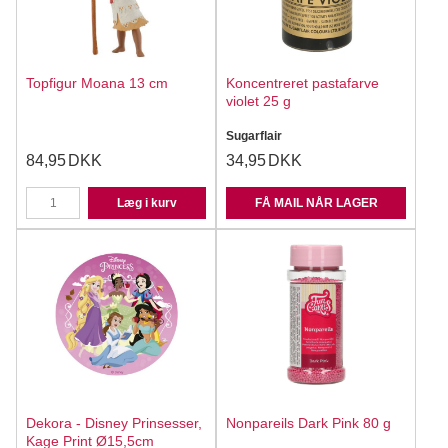
Topfigur Moana 13 cm
Koncentreret pastafarve
violet 25 g
Sugarflair
84,95
DKK
34,95
DKK
Læg i kurv
FÅ MAIL NÅR LAGER
Dekora - Disney Prinsesser,
Nonpareils Dark Pink 80 g
Kage Print Ø15,5cm