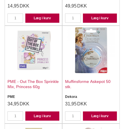
14,95
DKK
49,95
DKK
Læg i kurv
Læg i kurv
PME - Out The Box Sprinkle
Muffinsforme Askepot 50
Mix, Princess 60g
stk.
PME
Dekora
34,95
DKK
31,95
DKK
Læg i kurv
Læg i kurv