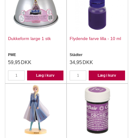
Dukkeform large 1 stk
Flydende farve lilla - 10 ml
PME
Städter
59,95
DKK
34,95
DKK
Læg i kurv
Læg i kurv