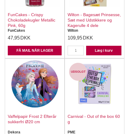
FunCakes - Crispy
Wilton - Bagesæt Prinsesse,
Chokoladekugler Metallic
Sæt med Udstikkere og
Pink, 60g
Kagerulle 4 dele
FunCakes
Wilton
47,95
DKK
109,95
DKK
FÅ MAIL NÅR LAGER
Læg i kurv
UDSOLGT
Vaffelpapir Frost 2 Efterår
Carnival - Out of the box 60
sukkerfri Ø20 cm
g
Dekora
PME