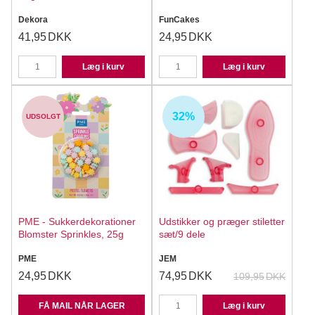
Dekora
FunCakes
41,95
DKK
24,95
DKK
Læg i kurv
Læg i kurv
32%
UDSOLGT
PME - Sukkerdekorationer
Udstikker og præger stiletter
Blomster Sprinkles, 25g
sæt/9 dele
PME
JEM
24,95
DKK
74,95
DKK
109,95
DKK
FÅ MAIL NÅR LAGER
Læg i kurv