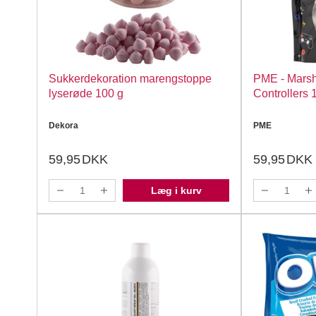
Sukkerdekoration marengstoppe
PME - Mars
lyserøde 100 g
Controllers 
Dekora
PME
59,95
DKK
59,95
DKK
Læg i kurv