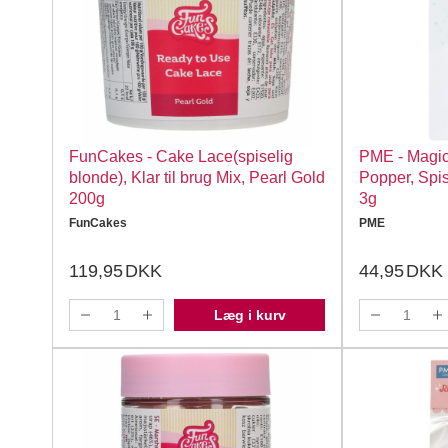
FunCakes - Cake Lace(spiselig
PME - Magic
blonde), Klar til brug Mix, Pearl Gold
Popper, Spis
200g
3g
FunCakes
PME
119,95
DKK
44,95
DKK
Læg i kurv