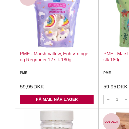
PME - Marshmallow, Enhjørninger
PME - Marsh
og Regnbuer 12 stk 180g
stk 180g
PME
PME
59,95
DKK
59,95
DKK
FÅ MAIL NÅR LAGER
UDSOLGT