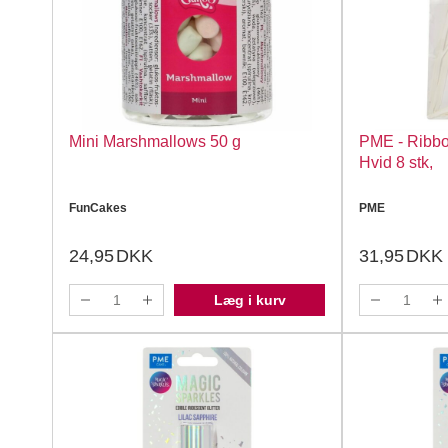
Mini Marshmallows 50 g
PME - Ribbo
Hvid 8 stk,
FunCakes
PME
24,95
DKK
31,95
DKK
Læg i kurv