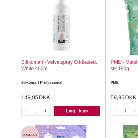
Silikomart - Velvetspray Oil-Based,
PME - Marsh
White 400ml
stk 180g
Silikomart Professional
PME
149,95
DKK
59,95
DKK
Læg i kurv
UDSOLGT