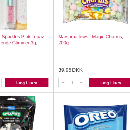
 Sparkles Pink Topaz,
Marshmallows - Magic Charms,
trende Glimmer 3g,
200g
39,95
DKK
Læg i kurv
Læg i kurv