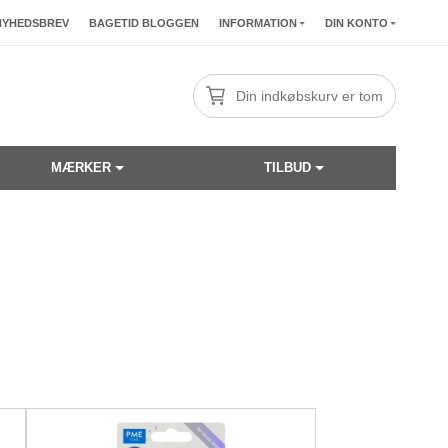
NYHEDSBREV
BAGETID BLOGGEN
INFORMATION
DIN KONTO
Din indkøbskurv er tom
MÆRKER
TILBUD