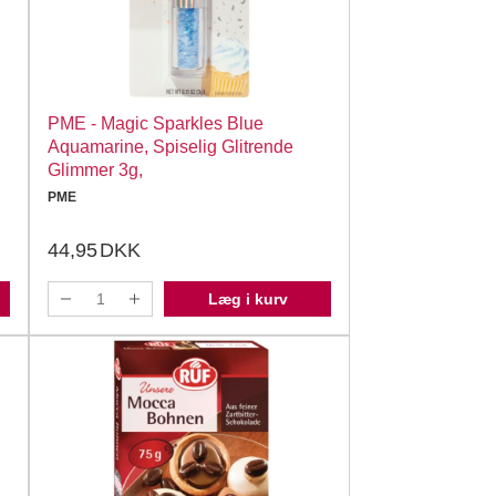
PME - Magic Sparkles Blue
Aquamarine, Spiselig Glitrende
Glimmer 3g,
PME
44,95
DKK
Læg i kurv