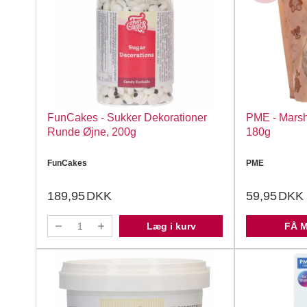
FunCakes - Sukker Dekorationer
PME - Marsh
Runde Øjne, 200g
180g
FunCakes
PME
189,95
DKK
59,95
DKK
Læg i kurv
FÅ 