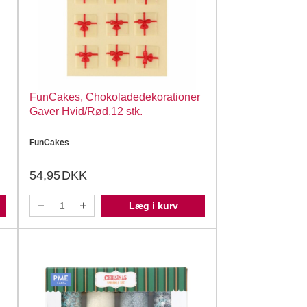
FunCakes, Chokoladedekorationer
Gaver Hvid/Rød,12 stk.
FunCakes
54,95
DKK
Læg i kurv