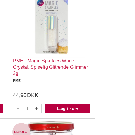
PME - Magic Sparkles White
Crystal, Spiselig Glitrende Glimmer
3g,
PME
44,95
DKK
Læg i kurv
UDSOLGT