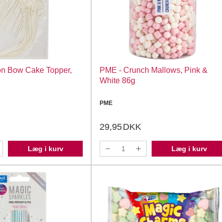
n Bow Cake Topper,
PME - Crunch Mallows, Pink &
White 86g
PME
29,95
DKK
Læg i kurv
Læg i kurv