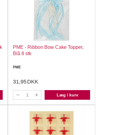
k
PME - Ribbon Bow Cake Topper,
Blå 8 stk
PME
31,95
DKK
Læg i kurv