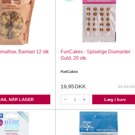
mallow, Bamser 12 stk
FunCakes - Spiselige Diamanter
Guld, 20 stk.
FunCakes
19,95
DKK
34,95
DK
MAIL NÅR LAGER
Læg i kurv