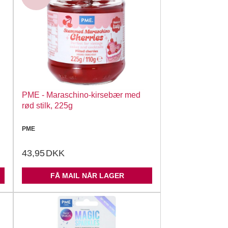
PME - Maraschino-kirsebær med
rød stilk, 225g
PME
43,95
DKK
FÅ MAIL NÅR LAGER