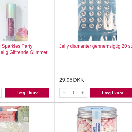
 Sparkles Party
Jelly diamanter gennemsigtig 20 st
elig Glitrende Glimmer
29,95
DKK
Læg i kurv
Læg i kurv