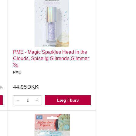
PME - Magic Sparkles Head in the
Clouds, Spiselig Glitrende Glimmer
3g
PME
44,95
DKK
K
Læg i kurv