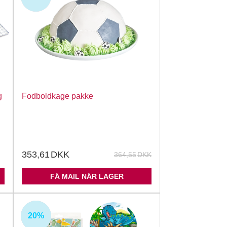
g
Fodboldkage pakke
353,61
DKK
364,55
DKK
FÅ MAIL NÅR LAGER
20%
UDSOLGT