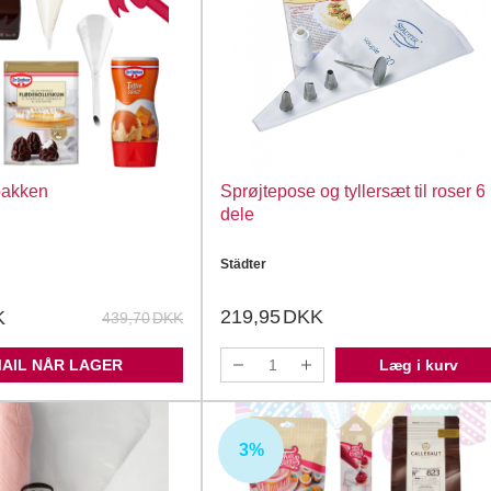
pakken
Sprøjtepose og tyllersæt til roser 6
dele
Städter
219,95
DKK
K
439,70
DKK
MAIL NÅR LAGER
Læg i kurv
3%