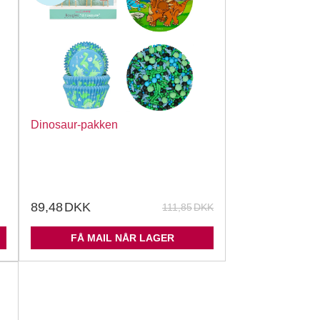
Dinosaur-pakken
89,48
DKK
111,85
DKK
FÅ MAIL NÅR LAGER