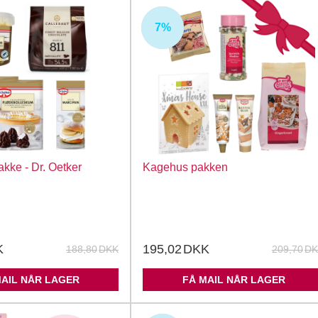
7%
UDSOLGT
kke - Dr. Oetker
Kagehus pakken
K
195,02
DKK
188,80
DKK
209,70
DK
MAIL NÅR LAGER
FÅ MAIL NÅR LAGER