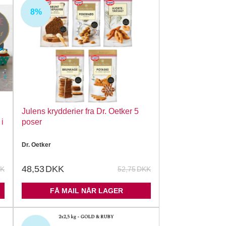
8%
UDSOLGT
Julens krydderier fra Dr. Oetker 5
i
poser
Dr. Oetker
48,53
DKK
K
52,75
DKK
FÅ MAIL NÅR LAGER