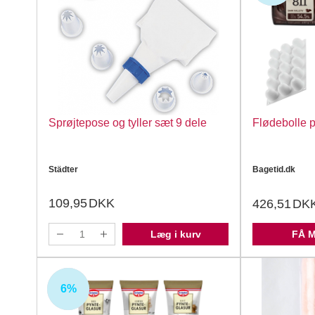
Sprøjtepose og tyller sæt 9 dele
Flødebolle 
Städter
Bagetid.dk
109,95
DKK
426,51
DK
Læg i kurv
FÅ 
6%
UDSOLGT