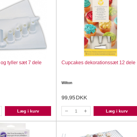
og tyller sæt 7 dele
Cupcakes dekorationssæt 12 dele
Wilton
99,95
DKK
Læg i kurv
Læg i kurv