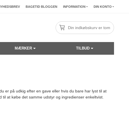
NYHEDSBREV
BAGETID BLOGGEN
INFORMATION
DIN KONTO
Din indkøbskurv er tom
MÆRKER
TILBUD
 er på udkig efter en gave eller hvis du bare har lyst til at
d til at købe det samme udstyr og ingredienser enkeltvist.