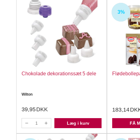
3%
UDSOLGT
Chokolade dekorationssæt 5 dele
Flødebollepa
Wilton
39,95
DKK
183,14
DK
Læg i kurv
FÅ 