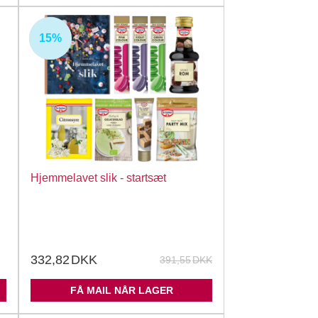
15%
UDSOLGT
Hjemmelavet slik - startsæt
332,82
DKK
391,55
DKK
FÅ MAIL NÅR LAGER