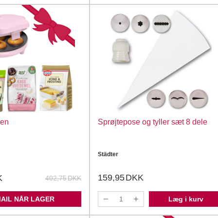
ken
Sprøjtepose og tyller sæt 8 dele
Städter
159,95
DKK
K
402,75
DKK
MAIL NÅR LAGER
Læg i kurv