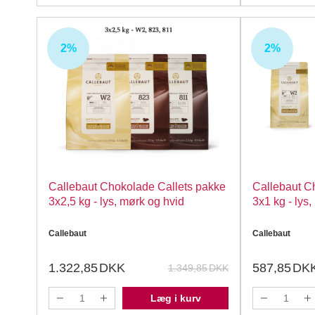
2%
2%
Callebaut Chokolade Callets pakke
Callebaut C
3x2,5 kg - lys, mørk og hvid
3x1 kg - lys
Callebaut
Callebaut
1.322,85
DKK
587,85
DK
1.349,85
DKK
Læg i kurv