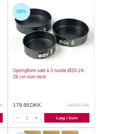
28%
Springform sæt á 3 runde Ø20-24-
26 cm non-stick
179,95
DKK
K
249,95
DKK
Læg i kurv