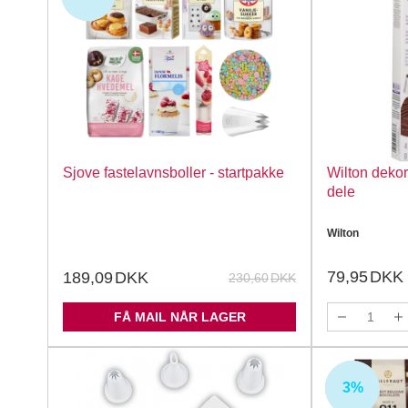
Sjove fastelavnsboller - startpakke
Wilton dekor
dele
Wilton
79,95
DKK
189,09
DKK
230,60
DKK
FÅ MAIL NÅR LAGER
3%
UDSOLGT