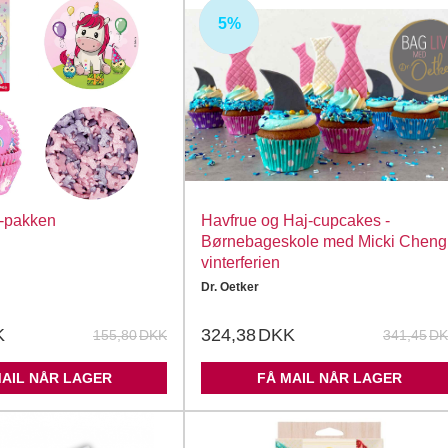
5%
UDSOLGT
-pakken
Havfrue og Haj-cupcakes -
Børnebageskole med Micki Cheng 
vinterferien
Dr. Oetker
K
324,38
DKK
155,80
DKK
341,45
DK
MAIL NÅR LAGER
FÅ MAIL NÅR LAGER