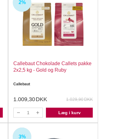
2%
Callebaut Chokolade Callets pakke
2x2,5 kg - Gold og Ruby
Callebaut
1.009,30
DKK
1.029,90
DKK
Læg i kurv
3%
UDSOLGT