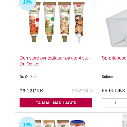
10%
UDSOLGT
Den store pynteglasur-pakke 4 stk -
Sprøjtepose 
Dr. Oetker
Dr. Oetker
Städter
89,95
DKK
96,12
DKK
106,80
DKK
FÅ MAIL NÅR LAGER
18%
UDSOLGT