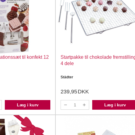
ationssæt til konfekt 12
Startpakke til chokolade fremstillin
4 dele
Städter
239,95
DKK
Læg i kurv
Læg i kurv