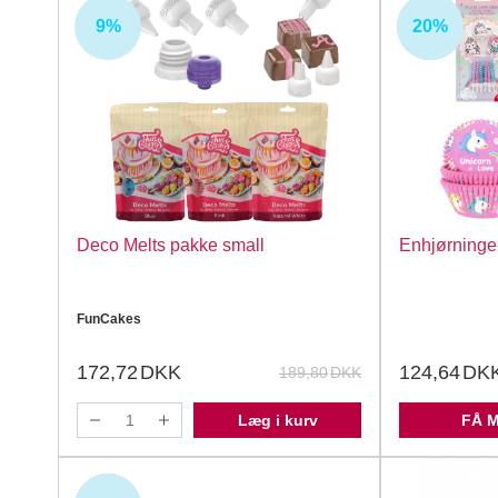
9%
20%
UDSOLGT
Deco Melts pakke small
Enhjørninge
FunCakes
172,72
DKK
124,64
DK
189,80
DKK
Læg i kurv
FÅ 