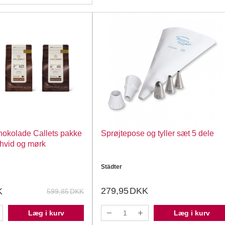
hokolade Callets pakke
Sprøjtepose og tyller sæt 5 dele
, hvid og mørk
Städter
279,95
DKK
K
599,85
DKK
Læg i kurv
Læg i kurv