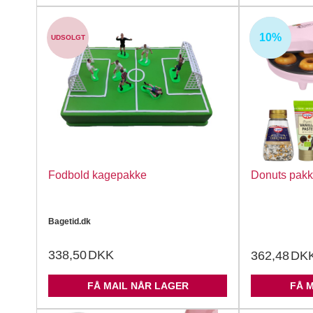
10%
UDSOLGT
UDSOLGT
Fodbold kagepakke
Donuts pak
Bagetid.dk
338,50
DKK
362,48
DK
FÅ MAIL NÅR LAGER
FÅ 