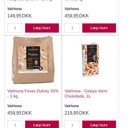
Valrhona
Valrhona
149,95
DKK
459,95
DKK
Læg i kurv
Læg i kurv
Valrhona Feves Dulcey 35%
Valrhona - Celaya Varm
- 1 kg
Chokolade, 1L
Valrhona
Valrhona
459,95
DKK
219,95
DKK
Læg i kurv
Læg i kurv