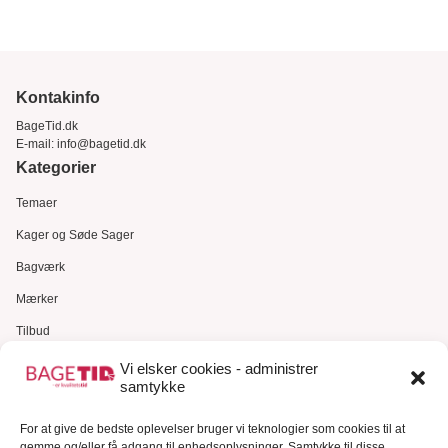
Kontakinfo
BageTid.dk
E-mail:
info@bagetid.dk
Kategorier
Temaer
Kager og Søde Sager
Bagværk
Mærker
Tilbud
Gavekort
Vi elsker cookies - administrer
samtykke
Kundeservice
Kundeservice
For at give de bedste oplevelser bruger vi teknologier som cookies til at
gemme og/eller få adgang til enhedsoplysninger. Samtykke til disse