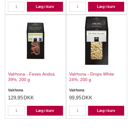
Læg i kurv
Læg i kurv
Valrhona - Feves Andoa
Valrhona - Drops White
39%, 200 g
24%, 200 g
Valrhona
Valrhona
129,95
DKK
99,95
DKK
Læg i kurv
Læg i kurv