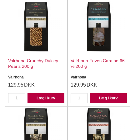
Valrhona Crunchy Dulcey
Valrhona Feves Caraibe 66
Pearls 200 g
% 200 g
Valrhona
Valrhona
129,95
DKK
129,95
DKK
Læg i kurv
Læg i kurv