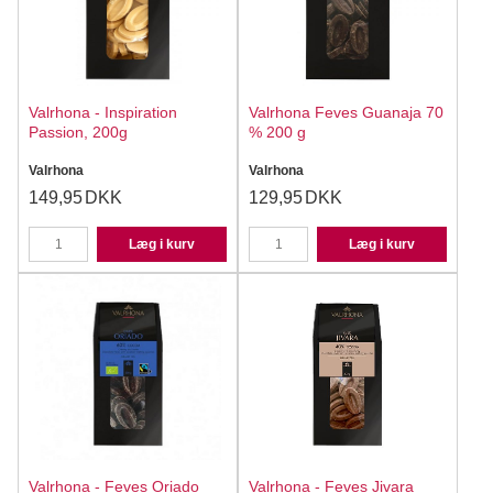
Valrhona - Inspiration
Valrhona Feves Guanaja 70
Passion, 200g
% 200 g
Valrhona
Valrhona
149,95
DKK
129,95
DKK
Læg i kurv
Læg i kurv
Valrhona - Feves Oriado
Valrhona - Feves Jivara