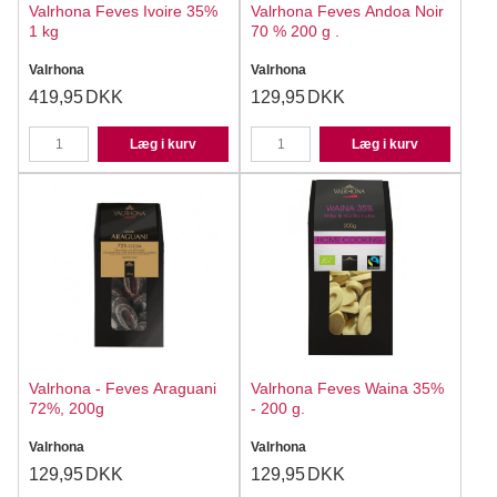
Valrhona Feves Ivoire 35%
Valrhona Feves Andoa Noir
1 kg
70 % 200 g .
Valrhona
Valrhona
419,95
DKK
129,95
DKK
Læg i kurv
Læg i kurv
Valrhona - Feves Araguani
Valrhona Feves Waina 35%
72%, 200g
- 200 g.
Valrhona
Valrhona
129,95
DKK
129,95
DKK