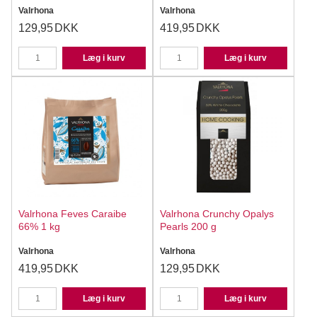
Valrhona
Valrhona
129,95
DKK
419,95
DKK
Læg i kurv
Læg i kurv
Valrhona Feves Caraibe
Valrhona Crunchy Opalys
66% 1 kg
Pearls 200 g
Valrhona
Valrhona
419,95
DKK
129,95
DKK
Læg i kurv
Læg i kurv