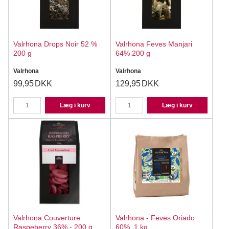
Valrhona Drops Noir 52 %
Valrhona Feves Manjari
200 g
64% 200 g
Valrhona
Valrhona
99,95
DKK
129,95
DKK
Læg i kurv
Læg i kurv
Valrhona Couverture
Valrhona - Feves Oriado
Raspeberry 36% - 200 g.
60%, 1 kg