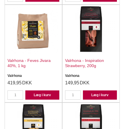
Valrhona - Feves Jivara
Valrhona - Inspiration
40%, 1 kg
Strawberry, 200g
Valrhona
Valrhona
419,95
DKK
149,95
DKK
Læg i kurv
Læg i kurv