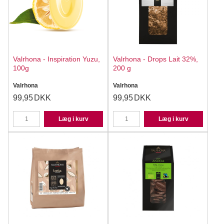
Valrhona - Inspiration Yuzu,
Valrhona - Drops Lait 32%,
100g
200 g
Valrhona
Valrhona
99,95
DKK
99,95
DKK
Læg i kurv
Læg i kurv