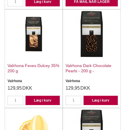
Læg i kurv
FÅ MAIL NÅR LAGER
Valrhona Feves Dulcey 35%
Valrhona Dark Chocolate
200 g
Pearls - 200 g -
Valrhona
Valrhona
129,95
DKK
129,95
DKK
Læg i kurv
Læg i kurv