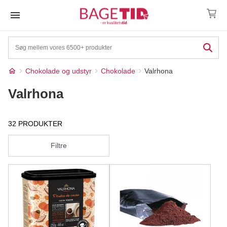
Skip
to
content
Chokolade og udstyr
Chokolade
Valrhona
Valrhona
32 PRODUKTER
Filtre