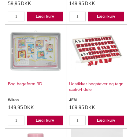
59,95
DKK
149,95
DKK
Læg i kurv
Læg i kurv
Bog bageform 3D
Udstikker bogstaver og tegn
sæt/64 dele
Wilton
JEM
149,95
DKK
169,95
DKK
Læg i kurv
Læg i kurv