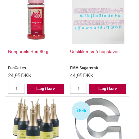
Nonpareils Red 80 g
Udstikker små bogstaver
FunCakes
FMM Sugarcraft
24,95
DKK
44,95
DKK
Læg i kurv
Læg i kurv
78%