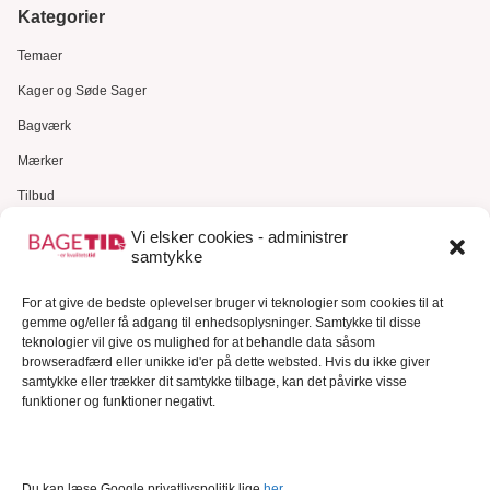
Kategorier
Temaer
Kager og Søde Sager
Bagværk
Mærker
Tilbud
Gavekort
Vi elsker cookies - administrer
samtykke
Kundeservice
Kundeservice
For at give de bedste oplevelser bruger vi teknologier som cookies til at
gemme og/eller få adgang til enhedsoplysninger. Samtykke til disse
FAQ – Ofte stillede spørgsmål
teknologier vil give os mulighed for at behandle data såsom
browseradfærd eller unikke id'er på dette websted. Hvis du ikke giver
Om Bagetid.dk
samtykke eller trækker dit samtykke tilbage, kan det påvirke visse
funktioner og funktioner negativt.
Se Fødevarestyrelsens smiley-rapporter
Forretningsbetingelser
Cookies
Du kan læse Google privatlivspolitik lige
her