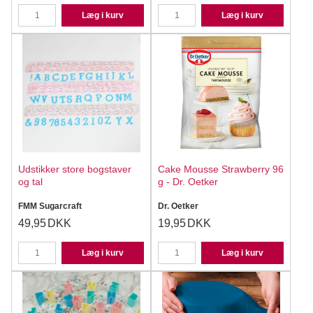
Læg i kurv
Læg i kurv
Udstikker store bogstaver
Cake Mousse Strawberry 96
og tal
g - Dr. Oetker
FMM Sugarcraft
Dr. Oetker
49,95
DKK
19,95
DKK
Læg i kurv
Læg i kurv