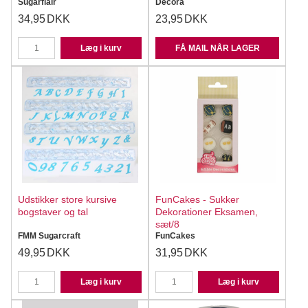
Sugarflair
Decora
34,95
DKK
23,95
DKK
Læg i kurv
FÅ MAIL NÅR LAGER
Udstikker store kursive
FunCakes - Sukker
bogstaver og tal
Dekorationer Eksamen,
sæt/8
FMM Sugarcraft
FunCakes
49,95
DKK
31,95
DKK
Læg i kurv
Læg i kurv