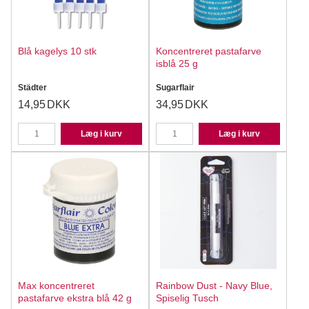
Blå kagelys 10 stk
Koncentreret pastafarve
isblå 25 g
Städter
Sugarflair
14,95
DKK
34,95
DKK
Læg i kurv
Læg i kurv
Max koncentreret
Rainbow Dust - Navy Blue,
pastafarve ekstra blå 42 g
Spiselig Tusch