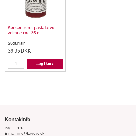
Koncentreret pastafarve
valmue rød 25 g
Sugarflair
39,95
DKK
Læg i kurv
Kontakinfo
BageTid.dk
E-mail:
info@bagetid.dk