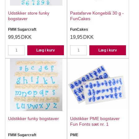
Udstikker store funky
Pastafarve Kongeblå 30 g -
bogstaver
FunCakes
FMM Sugarcraft
FunCakes
99,95
DKK
19,95
DKK
Læg i kurv
Læg i kurv
Udstikker funky bogstaver
Udstikker PME bogstaver
Fun Fonts sæt nr. 1
FMM Sugarcraft
PME