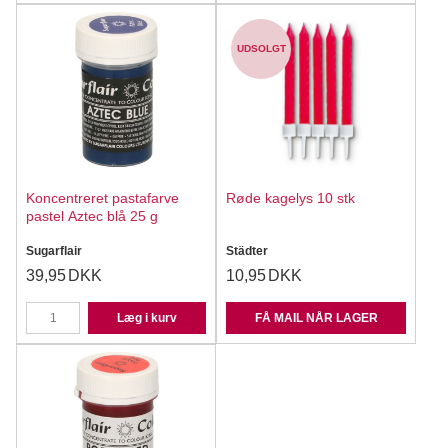
UDSOLGT
Koncentreret pastafarve
Røde kagelys 10 stk
pastel Aztec blå 25 g
Sugarflair
Städter
39,95
DKK
10,95
DKK
Læg i kurv
FÅ MAIL NÅR LAGER