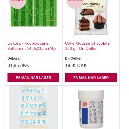
UDSOLGT
UDSOLGT
Dekora - Fodboldbane,
Cake Mousse Chocolate
Vaffelprint 14,8x21cm (A5)
130 g - Dr. Oetker
Dekora
Dr. Oetker
31,95
DKK
19,95
DKK
FÅ MAIL NÅR LAGER
FÅ MAIL NÅR LAGER