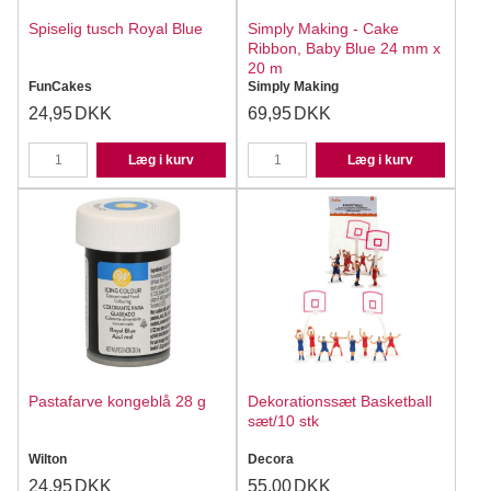
Spiselig tusch Royal Blue
Simply Making - Cake
Ribbon, Baby Blue 24 mm x
20 m
FunCakes
Simply Making
24,95
DKK
69,95
DKK
Læg i kurv
Læg i kurv
Pastafarve kongeblå 28 g
Dekorationssæt Basketball
sæt/10 stk
Wilton
Decora
24,95
DKK
55,00
DKK