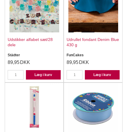
Udstikker alfabet sæt/28
Udrullet fondant Denim Blue
dele
430 g
Städter
FunCakes
89,95
DKK
89,95
DKK
Læg i kurv
Læg i kurv