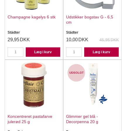
Champagne kagelys 6 stk
Udstikker bogstav G - 6,5
cm
Städter
Städter
29,95
DKK
10,00
DKK
45,95
DKK
Læg i kurv
Læg i kurv
UDSOLGT
Koncentreret pastafarve
Glimmer gel blå -
julerød 25 g
Decorpenna 20 g