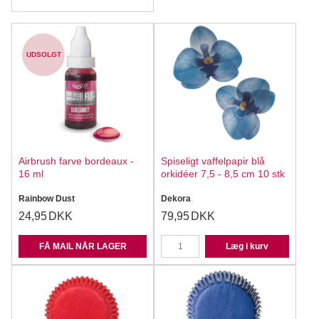
UDSOLGT
Airbrush farve bordeaux -
Spiseligt vaffelpapir blå
16 ml
orkidéer 7,5 - 8,5 cm 10 stk
Rainbow Dust
Dekora
24,95
DKK
79,95
DKK
FÅ MAIL NÅR LAGER
Læg i kurv