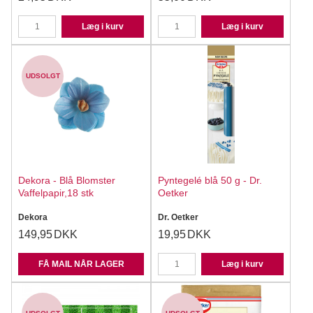
Læg i kurv
Læg i kurv
UDSOLGT
Dekora - Blå Blomster
Pyntegelé blå 50 g - Dr.
Vaffelpapir,18 stk
Oetker
Dekora
Dr. Oetker
149,95
DKK
19,95
DKK
FÅ MAIL NÅR LAGER
Læg i kurv