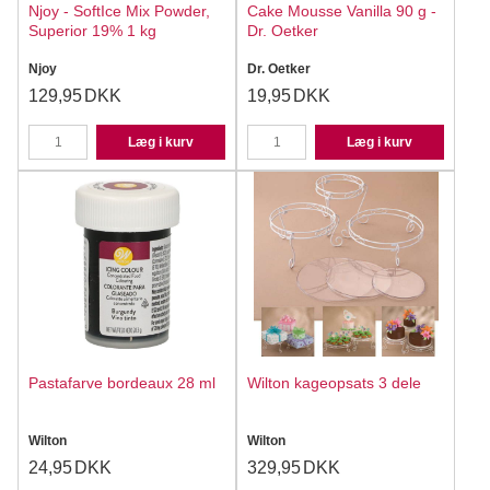
Njoy - SoftIce Mix Powder,
Cake Mousse Vanilla 90 g -
Superior 19% 1 kg
Dr. Oetker
Njoy
Dr. Oetker
129,95
DKK
19,95
DKK
Læg i kurv
Læg i kurv
Pastafarve bordeaux 28 ml
Wilton kageopsats 3 dele
Wilton
Wilton
24,95
DKK
329,95
DKK