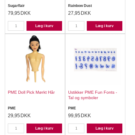
Sugarflair
Rainbow Dust
79,95
DKK
27,95
DKK
Læg i kurv
Læg i kurv
PME Doll Pick Mørkt Hår
Ustikker PME Fun Fonts -
Tal og symboler
PME
PME
29,95
DKK
99,95
DKK
Læg i kurv
Læg i kurv