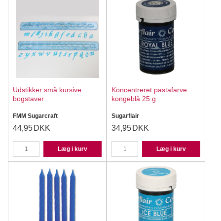
Udstikker små kursive
Koncentreret pastafarve
bogstaver
kongeblå 25 g
FMM Sugarcraft
Sugarflair
44,95
DKK
34,95
DKK
Læg i kurv
Læg i kurv