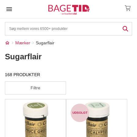
Skip
to
content
Mærker
Sugarflair
Sugarflair
168 PRODUKTER
Filtre
UDSOLGT