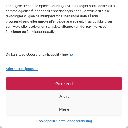
Læg i kurv
Læg i kurv
For at give de bedste oplevelser bruger vi teknologier som cookies til at
gemme og/eller få adgang til enhedsoplysninger. Samtykke til disse
teknologier vil give os mulighed for at behandle data såsom
browseradfærd eller unikke id'er på dette websted. Hvis du ikke giver
samtykke eller trækker dit samtykke tilbage, kan det påvirke visse
funktioner og funktioner negativt.
Du kan læse Google privatlivspolitik lige
her
Sugarflair - Colourflex
Sugarflair - Colourflex Oil,
Administrér tjenester
Pastafarve Gylden, 25g
Baby Pink 25ml
Sugarflair
Sugarflair
Godkend
49,95
DKK
44,95
DKK
Afvis
Læg i kurv
Læg i kurv
Mere
Cookiepolitik
Fortrolighedserklæring