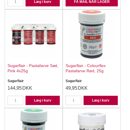
Læg i kurv
FÅ MAIL NÅR LAGER
Sugarflair - Pastafarve Sæt,
Sugarflair - Colourflex
Pink 4x25g
Pastafarve Rød, 25g
Sugarflair
Sugarflair
144,95
DKK
49,95
DKK
Læg i kurv
Læg i kurv