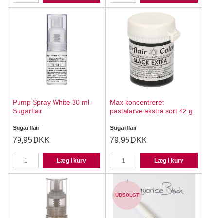
Pump Spray White 30 ml -
Max koncentreret
Sugarflair
pastafarve ekstra sort 42 g
Sugarflair
Sugarflair
79,95
DKK
79,95
DKK
Læg i kurv
Læg i kurv
UDSOLGT