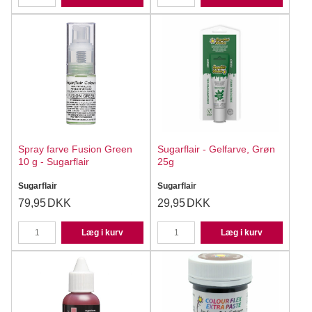
Spray farve Fusion Green
Sugarflair - Gelfarve, Grøn
10 g - Sugarflair
25g
Sugarflair
Sugarflair
79,95
DKK
29,95
DKK
Læg i kurv
Læg i kurv