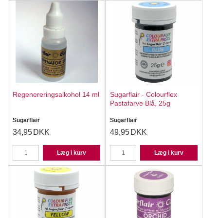
Regenereringsalkohol 14 ml
Sugarflair - Colourflex
Pastafarve Blå, 25g
Sugarflair
Sugarflair
34,95
DKK
49,95
DKK
Læg i kurv
Læg i kurv