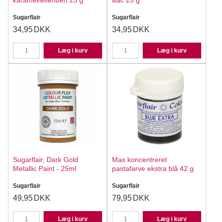
karamel/elfenben 25 g
lilac 25 g
Sugarflair
Sugarflair
34,95
DKK
34,95
DKK
Læg i kurv
Læg i kurv
Sugarflair, Dark Gold
Max koncentreret
Metallic Paint - 25ml
pastafarve ekstra blå 42 g
Sugarflair
Sugarflair
49,95
DKK
79,95
DKK
Læg i kurv
Læg i kurv