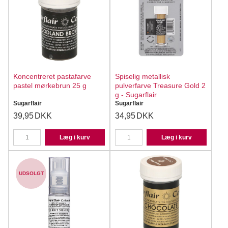
Koncentreret pastafarve
Spiselig metallisk
pastel mørkebrun 25 g
pulverfarve Treasure Gold 2
g - Sugarflair
Sugarflair
Sugarflair
39,95
DKK
34,95
DKK
Læg i kurv
Læg i kurv
UDSOLGT