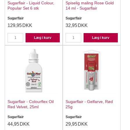
Sugarflair - Liquid Colour,
Spiselig maling Rose Gold
Popular Set 6 stk
14 ml - Sugarflair
Sugarflair
Sugarflair
129,95
DKK
32,95
DKK
Læg i kurv
Læg i kurv
Sugarflair - Colourflex Oil
Sugarflair - Gelfarve, Rød
Red Velvet, 25ml
25g
Sugarflair
Sugarflair
44,95
DKK
29,95
DKK