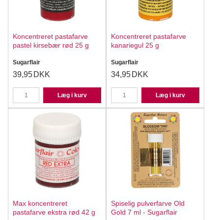
Koncentreret pastafarve
Koncentreret pastafarve
pastel kirsebær rød 25 g
kanariegul 25 g
Sugarflair
Sugarflair
39,95
DKK
34,95
DKK
Læg i kurv
Læg i kurv
Max koncentreret
Spiselig pulverfarve Old
pastafarve ekstra rød 42 g
Gold 7 ml - Sugarflair