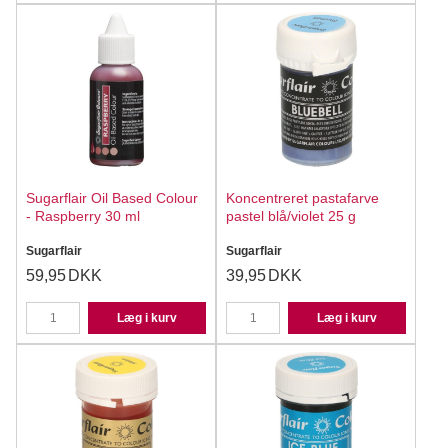
Sugarflair Oil Based Colour
Koncentreret pastafarve
- Raspberry 30 ml
pastel blå/violet 25 g
Sugarflair
Sugarflair
59,95
DKK
39,95
DKK
Læg i kurv
Læg i kurv