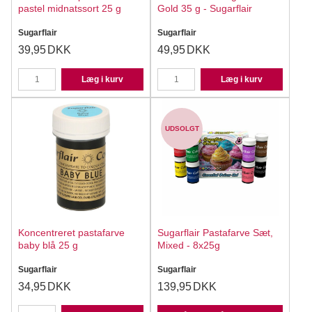
pastel midnatssort 25 g
Gold 35 g - Sugarflair
Sugarflair
Sugarflair
39,95
DKK
49,95
DKK
Læg i kurv
Læg i kurv
UDSOLGT
Koncentreret pastafarve
Sugarflair Pastafarve Sæt,
baby blå 25 g
Mixed - 8x25g
Sugarflair
Sugarflair
34,95
DKK
139,95
DKK