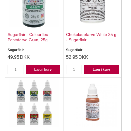
Sugarflair - Colourflex
Chokoladefarve White 35 g
Pastafarve Grøn, 25g
- Sugarflair
Sugarflair
Sugarflair
49,95
DKK
52,95
DKK
Læg i kurv
Læg i kurv