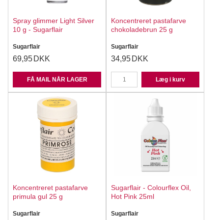
Spray glimmer Light Silver
Koncentreret pastafarve
10 g - Sugarflair
chokoladebrun 25 g
Sugarflair
Sugarflair
69,95
DKK
34,95
DKK
FÅ MAIL NÅR LAGER
Læg i kurv
Koncentreret pastafarve
Sugarflair - Colourflex Oil,
primula gul 25 g
Hot Pink 25ml
Sugarflair
Sugarflair