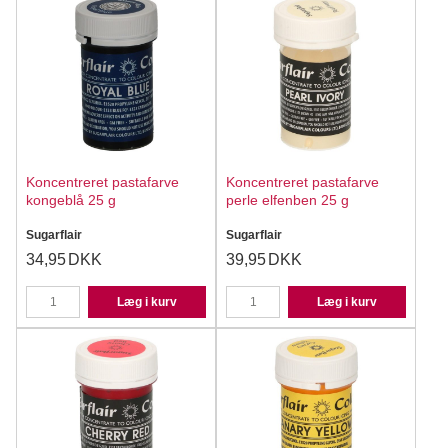
Koncentreret pastafarve
Koncentreret pastafarve
kongeblå 25 g
perle elfenben 25 g
Sugarflair
Sugarflair
34,95
DKK
39,95
DKK
Læg i kurv
Læg i kurv