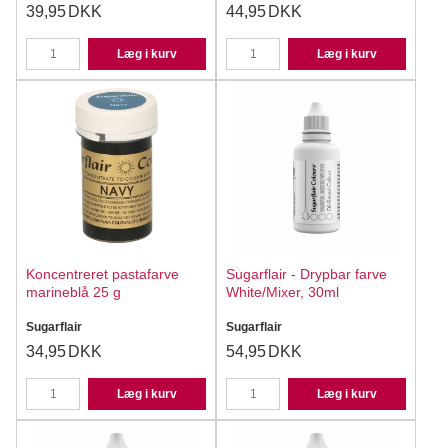
39,95
DKK
44,95
DKK
Læg i kurv
Læg i kurv
Koncentreret pastafarve
Sugarflair - Drypbar farve
marineblå 25 g
White/Mixer, 30ml
Sugarflair
Sugarflair
34,95
DKK
54,95
DKK
Læg i kurv
Læg i kurv