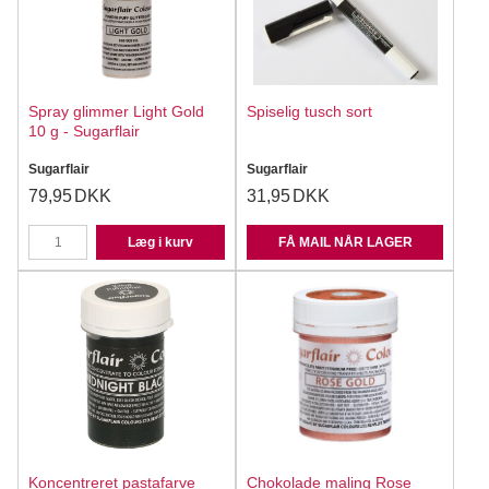
Spray glimmer Light Gold
Spiselig tusch sort
10 g - Sugarflair
Sugarflair
Sugarflair
79,95
DKK
31,95
DKK
Læg i kurv
FÅ MAIL NÅR LAGER
Koncentreret pastafarve
Chokolade maling Rose