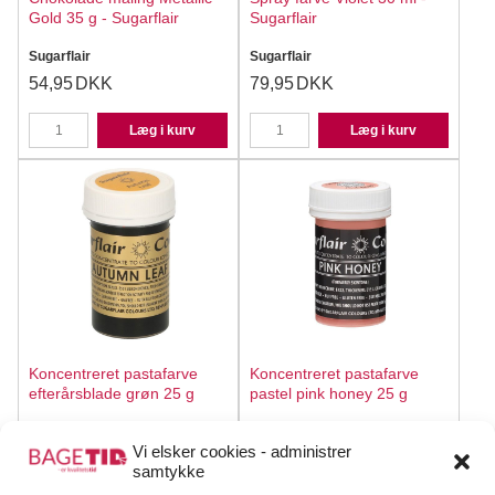
Gold 35 g - Sugarflair
Sugarflair
Sugarflair
Sugarflair
54,95
DKK
79,95
DKK
Læg i kurv
Læg i kurv
Koncentreret pastafarve
Koncentreret pastafarve
efterårsblade grøn 25 g
pastel pink honey 25 g
Sugarflair
Sugarflair
Vi elsker cookies - administrer
34,95
DKK
39,95
DKK
samtykke