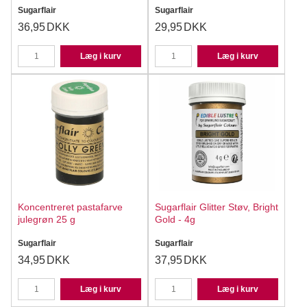
Sugarflair
Sugarflair
36,95
DKK
29,95
DKK
Læg i kurv
Læg i kurv
Koncentreret pastafarve
Sugarflair Glitter Støv, Bright
julegrøn 25 g
Gold - 4g
Sugarflair
Sugarflair
34,95
DKK
37,95
DKK
Læg i kurv
Læg i kurv