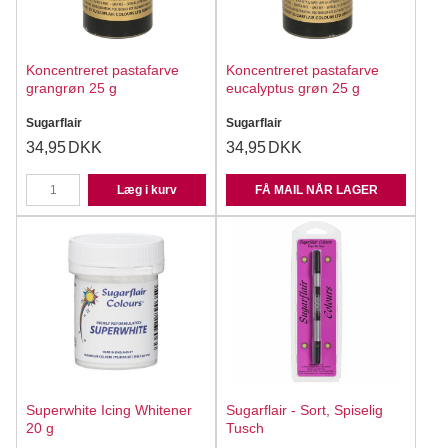
Koncentreret pastafarve
Koncentreret pastafarve
grangrøn 25 g
eucalyptus grøn 25 g
Sugarflair
Sugarflair
34,95
DKK
34,95
DKK
Læg i kurv
FÅ MAIL NÅR LAGER
Superwhite Icing Whitener
Sugarflair - Sort, Spiselig
20 g
Tusch