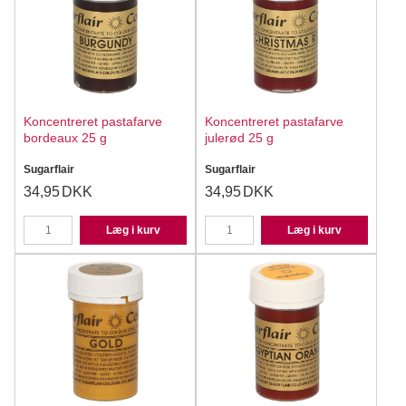
Koncentreret pastafarve
Koncentreret pastafarve
bordeaux 25 g
julerød 25 g
Sugarflair
Sugarflair
34,95
DKK
34,95
DKK
Læg i kurv
Læg i kurv