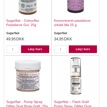
Sugarflair - Colourflex
Koncentreret pastafarve
Pastafarve Gul, 25g
orkidé lilla 25 g
Sugarflair
Sugarflair
49,95
DKK
34,95
DKK
Læg i kurv
Læg i kurv
Sugarflair - Pump Spray
Sugarflair – Flash Gold
Glitter Dust Rose Gold, 25g.
Pump Spray, Glitter Dust