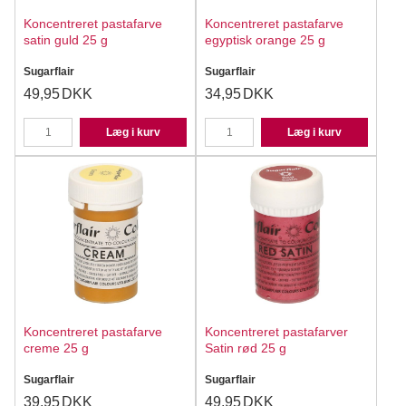
Koncentreret pastafarve
Koncentreret pastafarve
satin guld 25 g
egyptisk orange 25 g
Sugarflair
Sugarflair
49,95
DKK
34,95
DKK
Læg i kurv
Læg i kurv
Koncentreret pastafarve
Koncentreret pastafarver
creme 25 g
Satin rød 25 g
Sugarflair
Sugarflair
39,95
DKK
49,95
DKK