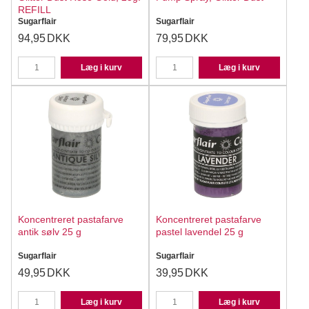
REFILL
Sugarflair
Sugarflair
94,95
DKK
79,95
DKK
Læg i kurv
Læg i kurv
Koncentreret pastafarve
Koncentreret pastafarve
antik sølv 25 g
pastel lavendel 25 g
Sugarflair
Sugarflair
49,95
DKK
39,95
DKK
Læg i kurv
Læg i kurv