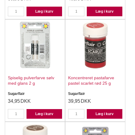
Læg i kurv
Læg i kurv
Spiselig pulverfarve sølv
Koncentreret pastafarve
med glans 2 g
pastel scarlet rød 25 g
Sugarflair
Sugarflair
34,95
DKK
39,95
DKK
Læg i kurv
Læg i kurv