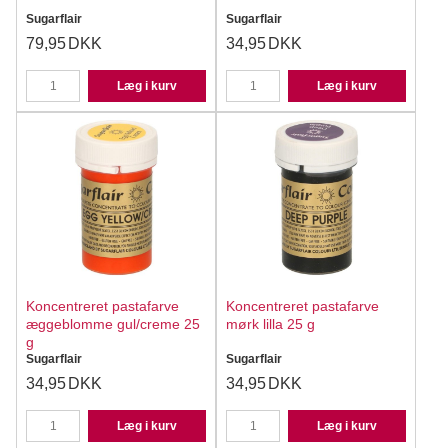
Sugarflair
Sugarflair
79,95
DKK
34,95
DKK
Læg i kurv
Læg i kurv
Koncentreret pastafarve
Koncentreret pastafarve
æggeblomme gul/creme 25
mørk lilla 25 g
g
Sugarflair
Sugarflair
34,95
DKK
34,95
DKK
Læg i kurv
Læg i kurv