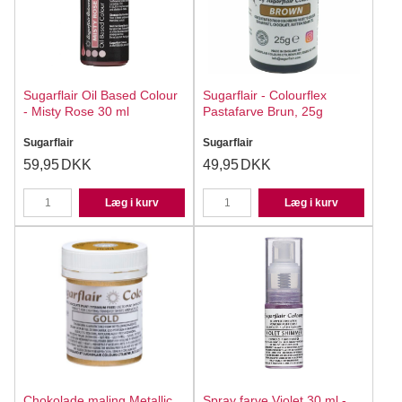
Sugarflair Oil Based Colour
Sugarflair - Colourflex
- Misty Rose 30 ml
Pastafarve Brun, 25g
Sugarflair
Sugarflair
59,95
DKK
49,95
DKK
Læg i kurv
Læg i kurv
Chokolade maling Metallic
Spray farve Violet 30 ml -