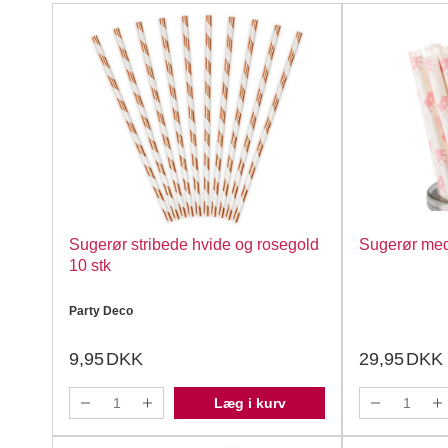
Sugerør stribede hvide og rosegold
Sugerør med
10 stk
Party Deco
9,95
DKK
29,95
DKK
Læg i kurv