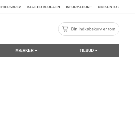
NYHEDSBREV
BAGETID BLOGGEN
INFORMATION
DIN KONTO
Din indkøbskurv er tom
MÆRKER
TILBUD