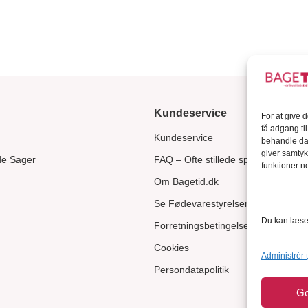
Kundeservice
For at give 
få adgang ti
Kundeservice
behandle dat
giver samtyk
de Sager
FAQ – Ofte stillede spørgsmål
funktioner ne
Om Bagetid.dk
Se Fødevarestyrelsens smiley-rapp
Du kan læse 
Forretningsbetingelser
Cookies
Administrér 
Persondatapolitik
G