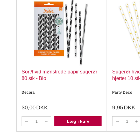
Sort/hvid mønstrede papir sugerør
Sugerør hvi
80 stk - Bio
hjerter 10 st
Decora
Party Deco
30,00
DKK
9,95
DKK
Læg i kurv