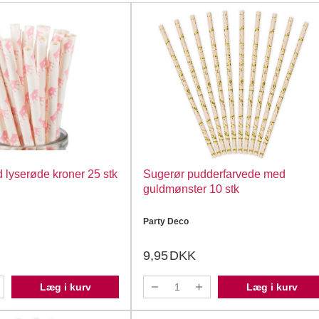
 lyserøde kroner 25 stk
Sugerør pudderfarvede med
guldmønster 10 stk
Party Deco
9,95
DKK
Læg i kurv
Læg i kurv