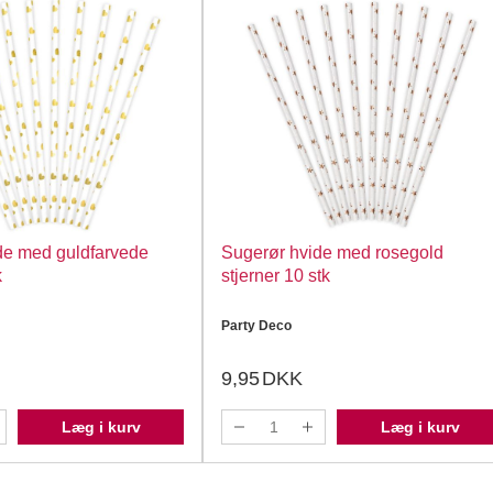
de med guldfarvede
Sugerør hvide med rosegold
k
stjerner 10 stk
Party Deco
9,95
DKK
Læg i kurv
Læg i kurv