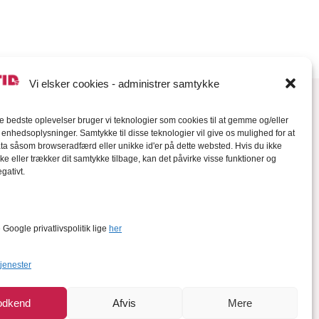
Vi elsker cookies - administrer samtykke
de bedste oplevelser bruger vi teknologier som cookies til at gemme og/eller
l enhedsoplysninger. Samtykke til disse teknologier vil give os mulighed for at
a såsom browseradfærd eller unikke id'er på dette websted. Hvis du ikke
ke eller trækker dit samtykke tilbage, kan det påvirke visse funktioner og
gativt.
orter
Google privatlivspolitik lige
her
tjenester
odkend
Afvis
Mere