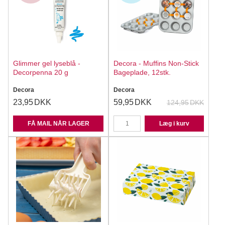
Glimmer gel lyseblå -
Decora - Muffins Non-Stick
Decorpenna 20 g
Bageplade, 12stk.
Decora
Decora
23,95
DKK
59,95
DKK
124,95
DKK
FÅ MAIL NÅR LAGER
Læg i kurv