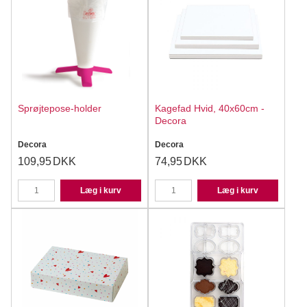
Sprøjtepose-holder
Kagefad Hvid, 40x60cm -
Decora
Decora
Decora
109,95
DKK
74,95
DKK
Læg i kurv
Læg i kurv