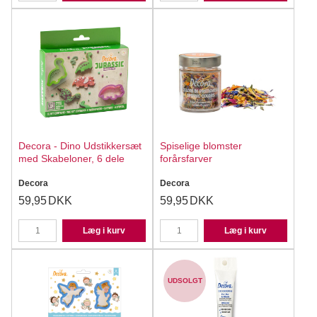
Decora - Dino Udstikkersæt
Spiselige blomster
med Skabeloner, 6 dele
forårsfarver
Decora
Decora
59,95
DKK
59,95
DKK
Læg i kurv
Læg i kurv
UDSOLGT