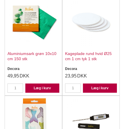
Aluminiumsark grøn 10x10
Kageplade rund hvid Ø25
cm 150 stk
cm 1 cm tyk 1 stk
Decora
Decora
49,95
DKK
23,95
DKK
Læg i kurv
Læg i kurv