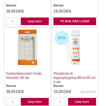
Decora
Decora
26,95
DKK
19,95
DKK
Læg i kurv
FÅ MAIL NÅR LAGER
67%
Sukkerdekoration hvide
Plastpinde til
blomster 30 stk
kageopbygning Ø0,4x30 cm
4 stk
Decora
Decora
39,95
DKK
10,00
DKK
29,95
DKK
Læg i kurv
Læg i kurv