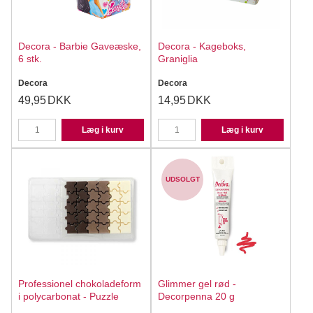
Decora - Barbie Gaveæske,
Decora - Kageboks,
6 stk.
Graniglia
Decora
Decora
49,95
DKK
14,95
DKK
Læg i kurv
Læg i kurv
UDSOLGT
Professionel chokoladeform
Glimmer gel rød -
i polycarbonat - Puzzle
Decorpenna 20 g