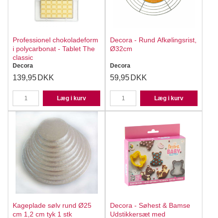
Professionel chokoladeform
Decora - Rund Afkølingsrist,
i polycarbonat - Tablet The
Ø32cm
classic
Decora
Decora
139,95
DKK
59,95
DKK
Læg i kurv
Læg i kurv
Kageplade sølv rund Ø25
Decora - Søhest & Bamse
cm 1,2 cm tyk 1 stk
Udstikkersæt med