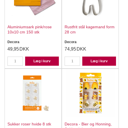
Aluminiumsark pink/rose
Rustfrit stål kagemand form
10x10 cm 150 stk
28 cm
Decora
Decora
49,95
DKK
74,95
DKK
Læg i kurv
Læg i kurv
Sukker roser hvide 8 stk
Decora - Bier og Honning,