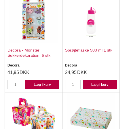
Decora - Monster
Sprøjteflaske 500 ml 1 stk
Sukkerdekoration, 6 stk
Decora
Decora
41,95
DKK
24,95
DKK
Læg i kurv
Læg i kurv