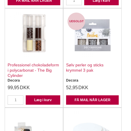
FÅ MAIL NÅR LAGER
Læg i kurv
UDSOLGT
Professionel chokoladeform
Sølv perler og sticks
i polycarbonat - The Big
krymmel 3 pak
Cylinder
Decora
Decora
99,95
DKK
52,95
DKK
Læg i kurv
FÅ MAIL NÅR LAGER