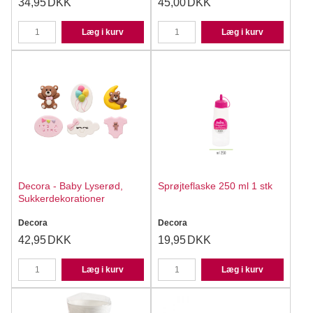
34,95
DKK
45,00
DKK
Læg i kurv
Læg i kurv
Decora - Baby Lyserød,
Sprøjteflaske 250 ml 1 stk
Sukkerdekorationer
Decora
Decora
42,95
DKK
19,95
DKK
Læg i kurv
Læg i kurv