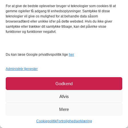
Bladtyl No. 1
Udstikker julemand og
For at give de bedste oplevelser bruger vi teknologier som cookies til at
slikstok sæt/2 stk
gemme og/eller få adgang til enhedsoplysninger. Samtykke til disse
teknologier vil give os mulighed for at behandle data såsom
Decora
Decora
browseradfærd eller unikke id'er på dette websted. Hvis du ikke giver
39,95
DKK
34,95
DKK
samtykke eller trækker dit samtykke tilbage, kan det påvirke visse
funktioner og funktioner negativt.
Læg i kurv
Læg i kurv
Du kan læse Google privatlivspolitik lige
her
UDSOLGT
UDSOLGT
Administrér tjenester
Godkend
Afvis
Decora - Bier,
Decora - Baby Blå,
Sukkerdekoration
Sukkerdekorationer
Mere
Decora
Decora
44,95
DKK
42,95
DKK
Cookiepolitik
Fortrolighedserklæring