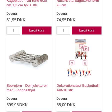
Kageplade hvid rund Ø30
Rustfrit stål kagekone form
cm 1,2 cm tyk 1 stk
28 cm
Decora
Decora
31,95
DKK
74,95
DKK
Læg i kurv
Læg i kurv
Sporejern - Dejhjulskærer
Dekorationssæt Basketball
med 5 dobbelthjul
sæt/10 stk
Decora
Decora
599,95
DKK
55,00
DKK