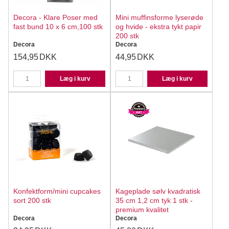
Decora - Klare Poser med
Mini muffinsforme lyserøde
fast bund 10 x 6 cm,100 stk
og hvide - ekstra tykt papir
200 stk
Decora
Decora
154,95
DKK
44,95
DKK
Læg i kurv
Læg i kurv
Konfektform/mini cupcakes
Kageplade sølv kvadratisk
sort 200 stk
35 cm 1,2 cm tyk 1 stk -
premium kvalitet
Decora
Decora