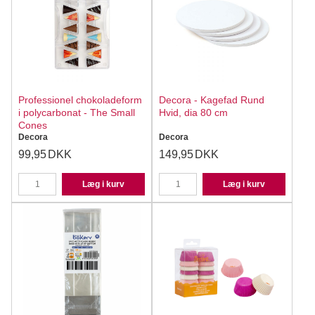
Professionel chokoladeform
Decora - Kagefad Rund
i polycarbonat - The Small
Hvid, dia 80 cm
Cones
Decora
Decora
99,95
DKK
149,95
DKK
Læg i kurv
Læg i kurv