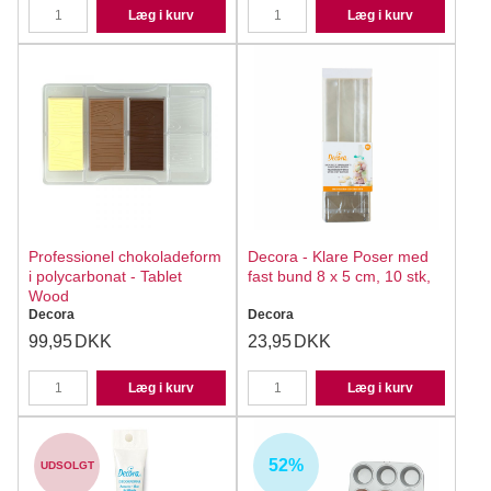
Læg i kurv
Læg i kurv
Professionel chokoladeform
Decora - Klare Poser med
i polycarbonat - Tablet
fast bund 8 x 5 cm, 10 stk,
Wood
Decora
Decora
99,95
DKK
23,95
DKK
Læg i kurv
Læg i kurv
52%
UDSOLGT