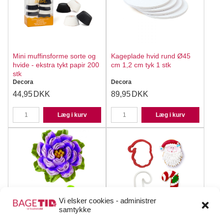
Mini muffinsforme sorte og
Kageplade hvid rund Ø45
hvide - ekstra tykt papir 200
cm 1,2 cm tyk 1 stk
stk
Decora
Decora
44,95
DKK
89,95
DKK
Læg i kurv
Læg i kurv
Vi elsker cookies - administrer
samtykke