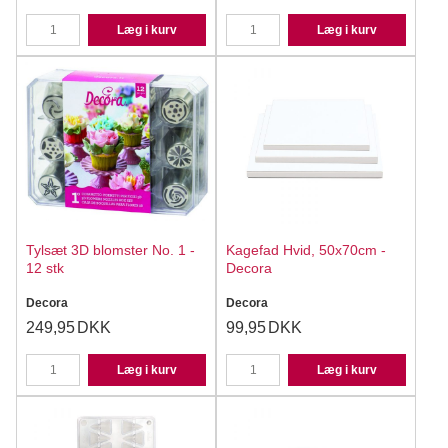
Læg i kurv
Læg i kurv
Tylsæt 3D blomster No. 1 -
Kagefad Hvid, 50x70cm -
12 stk
Decora
Decora
Decora
249,95
DKK
99,95
DKK
Læg i kurv
Læg i kurv