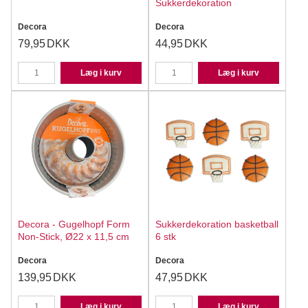
Sukkerdekoration
Decora
Decora
79,95
DKK
44,95
DKK
Læg i kurv
Læg i kurv
Decora - Gugelhopf Form
Sukkerdekoration basketball
Non-Stick, Ø22 x 11,5 cm
6 stk
Decora
Decora
139,95
DKK
47,95
DKK
Læg i kurv
Læg i kurv