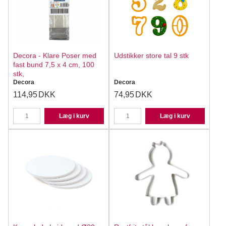
Decora - Klare Poser med
Udstikker store tal 9 stk
fast bund 7,5 x 4 cm, 100
stk,
Decora
Decora
114,95
DKK
74,95
DKK
Læg i kurv
Læg i kurv