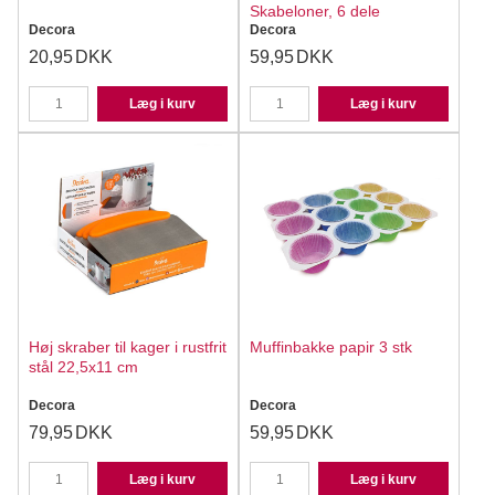
Skabeloner, 6 dele
Decora
Decora
20,95
DKK
59,95
DKK
Læg i kurv
Læg i kurv
Høj skraber til kager i rustfrit
Muffinbakke papir 3 stk
stål 22,5x11 cm
Decora
Decora
79,95
DKK
59,95
DKK
Læg i kurv
Læg i kurv