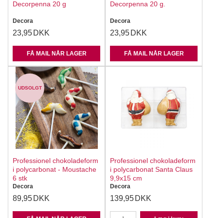
Decorpenna 20 g
Decorpenna 20 g.
Decora
Decora
23,95
DKK
23,95
DKK
FÅ MAIL NÅR LAGER
FÅ MAIL NÅR LAGER
UDSOLGT
Professionel chokoladeform
Professionel chokoladeform
i polycarbonat - Moustache
i polycarbonat Santa Claus
6 stk
9,9x15 cm
Decora
Decora
89,95
DKK
139,95
DKK