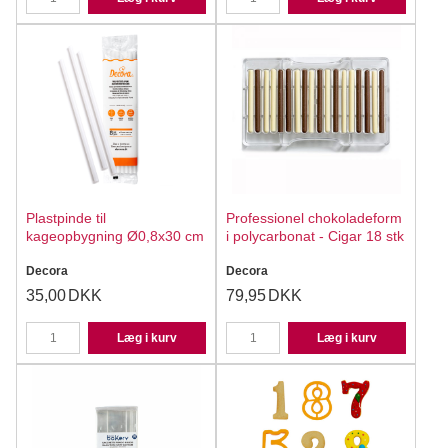
Plastpinde til
Professionel chokoladeform
kageopbygning Ø0,8x30 cm
i polycarbonat - Cigar 18 stk
Decora
Decora
35,00
DKK
79,95
DKK
Læg i kurv
Læg i kurv