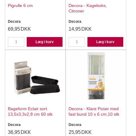
Pigrulle 6 cm
Decora - Kageboks,
Citroner
Decora
Decora
69,95
DKK
14,95
DKK
Læg i kurv
Læg i kurv
Bageform Eclair sort
Decora - Klare Poser med
13,5x3,3x2,8 cm 60 stk
fast bund 10 x 6 cm,10 stk
Decora
Decora
36,95
DKK
25,95
DKK