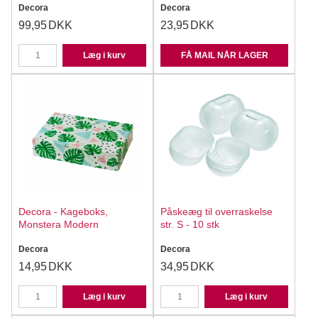
Decora
Decora
99,95
DKK
23,95
DKK
Læg i kurv
FÅ MAIL NÅR LAGER
Decora - Kageboks,
Påskeæg til overraskelse
Monstera Modern
str. S - 10 stk
Decora
Decora
14,95
DKK
34,95
DKK
Læg i kurv
Læg i kurv