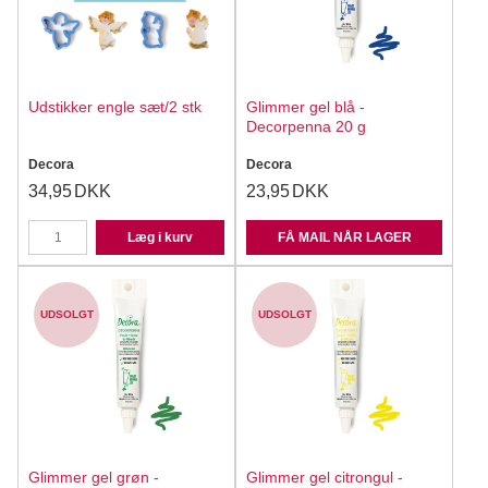
Udstikker engle sæt/2 stk
Glimmer gel blå -
Decorpenna 20 g
Decora
Decora
34,95
DKK
23,95
DKK
Læg i kurv
FÅ MAIL NÅR LAGER
UDSOLGT
UDSOLGT
Glimmer gel grøn -
Glimmer gel citrongul -