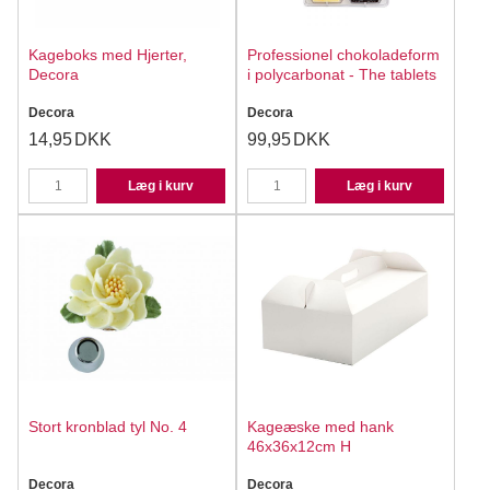
Kageboks med Hjerter,
Professionel chokoladeform
Decora
i polycarbonat - The tablets
Decora
Decora
14,95
DKK
99,95
DKK
Læg i kurv
Læg i kurv
Stort kronblad tyl No. 4
Kageæske med hank
46x36x12cm H
Decora
Decora