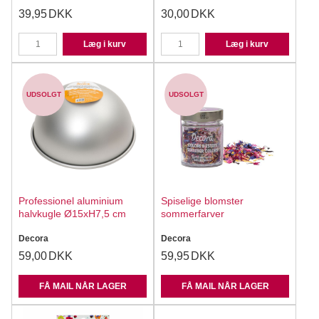
39,95
DKK
30,00
DKK
Læg i kurv
Læg i kurv
UDSOLGT
UDSOLGT
Professionel aluminium
Spiselige blomster
halvkugle Ø15xH7,5 cm
sommerfarver
Decora
Decora
59,00
DKK
59,95
DKK
FÅ MAIL NÅR LAGER
FÅ MAIL NÅR LAGER