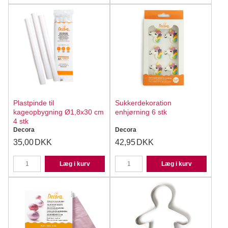
Plastpinde til
Sukkerdekoration
kageopbygning Ø1,8x30 cm
enhjørning 6 stk
4 stk
Decora
Decora
35,00
DKK
42,95
DKK
Læg i kurv
Læg i kurv