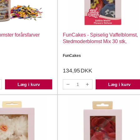
omster forårsfarver
FunCakes - Spiselig Vaffelblomst,
Stedmoderblomst Mix 30 stk,
FunCakes
134,95
DKK
Læg i kurv
Læg i kurv