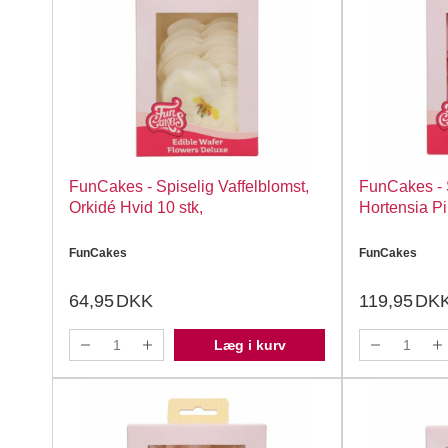
FunCakes - Spiselig Vaffelblomst,
FunCakes - S
Orkidé Hvid 10 stk,
Hortensia Pi
FunCakes
FunCakes
64,95
DKK
119,95
DK
Læg i kurv