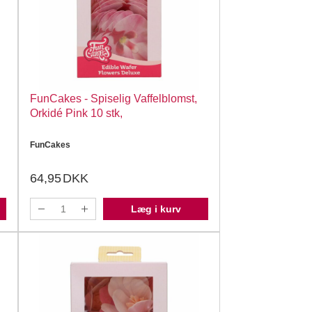
FunCakes - Spiselig Vaffelblomst,
Orkidé Pink 10 stk,
FunCakes
64,95
DKK
Læg i kurv