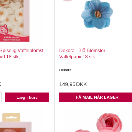
piselig Vaffelblomst,
Dekora - Blå Blomster
id 18 stk,
Vaffelpapir,18 stk
Dekora
K
149,95
DKK
Læg i kurv
FÅ MAIL NÅR LAGER