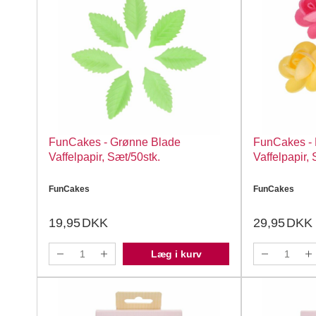
FunCakes - Grønne Blade
FunCakes - 
Vaffelpapir, Sæt/50stk.
Vaffelpapir,
FunCakes
FunCakes
19,95
DKK
29,95
DKK
Læg i kurv