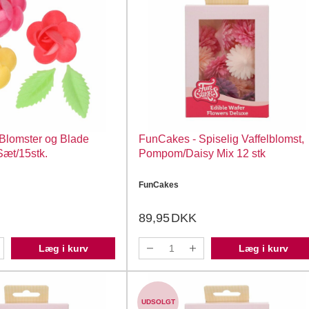
Blomster og Blade
FunCakes - Spiselig Vaffelblomst,
 Sæt/15stk.
Pompom/Daisy Mix 12 stk
FunCakes
89,95
DKK
Læg i kurv
Læg i kurv
UDSOLGT