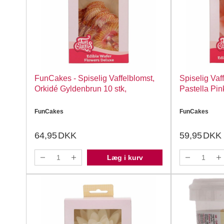
FunCakes - Spiselig Vaffelblomst,
Spiselig Vaf
Orkidé Gyldenbrun 10 stk,
Pastella Pin
FunCakes
FunCakes
64,95
DKK
59,95
DKK
Læg i kurv