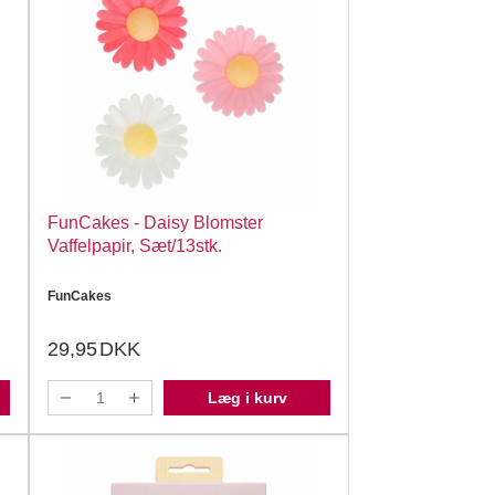
FunCakes - Daisy Blomster
Vaffelpapir, Sæt/13stk.
FunCakes
29,95
DKK
Læg i kurv