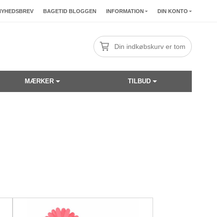
NYHEDSBREV
BAGETID BLOGGEN
INFORMATION
DIN KONTO
Din indkøbskurv er tom
MÆRKER
TILBUD