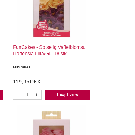
FunCakes - Spiselig Vaffelblomst,
Hortensia Lilla/Gul 18 stk,
FunCakes
119,95
DKK
Læg i kurv