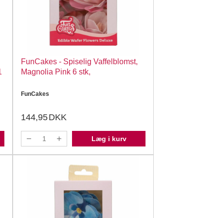
FunCakes - Spiselig Vaffelblomst,
1
Magnolia Pink 6 stk,
FunCakes
144,95
DKK
Læg i kurv