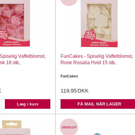
piselig Vaffelblomst,
FunCakes - Spiselig Vaffelblomst,
nk 18 stk,
Rose Rosalia Hvid 15 stk,
FunCakes
K
119,95
DKK
Læg i kurv
FÅ MAIL NÅR LAGER
UDSOLGT