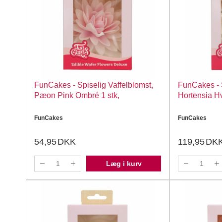
FunCakes - Spiselig Vaffelblomst,
FunCakes - S
Pæon Pink Ombré 1 stk,
Hortensia Hv
FunCakes
FunCakes
54,95
DKK
119,95
DK
Læg i kurv