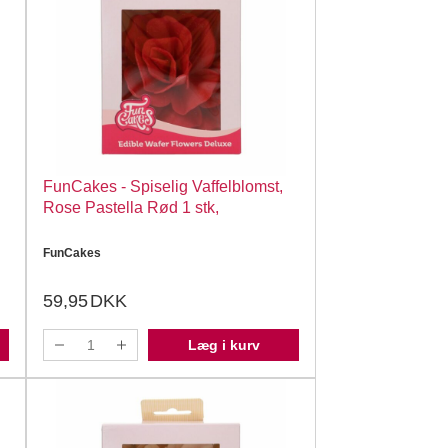
FunCakes - Spiselig Vaffelblomst,
Rose Pastella Rød 1 stk,
FunCakes
59,95
DKK
Læg i kurv