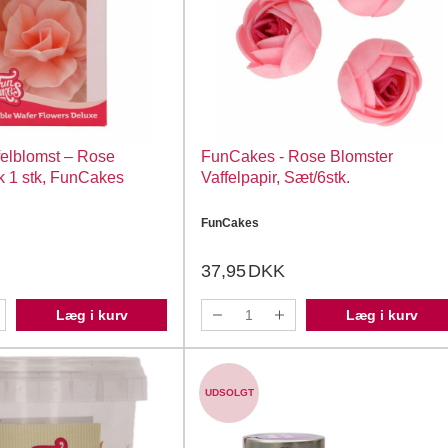
felblomst – Rose
FunCakes - Rose Blomster
k 1 stk, FunCakes
Vaffelpapir, Sæt/6stk.
FunCakes
37,95
DKK
Læg i kurv
Læg i kurv
UDSOLGT