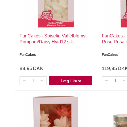
FunCakes - Spiselig Vaffelblomst,
FunCakes - S
Pompom/Daisy Hvid12 stk
Rose Rosali
FunCakes
FunCakes
89,95
DKK
119,95
DK
Læg i kurv