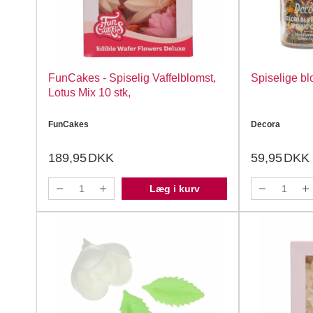
FunCakes - Spiselig Vaffelblomst,
Spiselige bl
Lotus Mix 10 stk,
FunCakes
Decora
189,95
DKK
59,95
DKK
Læg i kurv