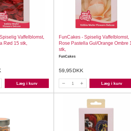
piselig Vaffelblomst,
FunCakes - Spiselig Vaffelblomst,
a Rød 15 stk,
Rose Pastella Gul/Orange Ombre 
stk,
FunCakes
K
59,95
DKK
Læg i kurv
Læg i kurv