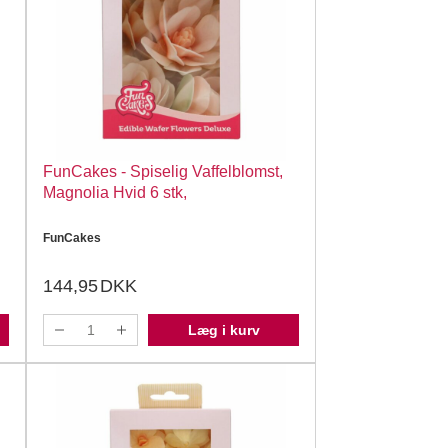
FunCakes - Spiselig Vaffelblomst,
Magnolia Hvid 6 stk,
FunCakes
144,95
DKK
Læg i kurv