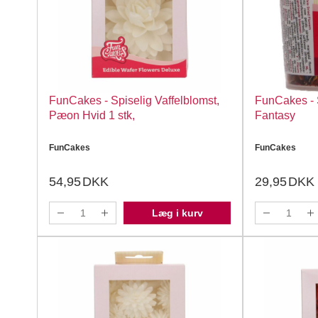
FunCakes - Spiselig Vaffelblomst,
FunCakes - 
Pæon Hvid 1 stk,
Fantasy
FunCakes
FunCakes
54,95
DKK
29,95
DKK
Læg i kurv