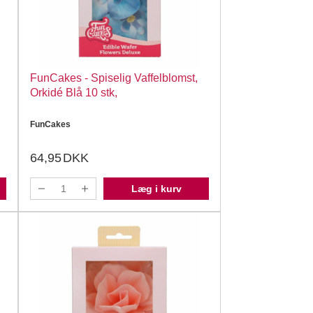
FunCakes - Spiselig Vaffelblomst,
Orkidé Blå 10 stk,
FunCakes
64,95
DKK
Læg i kurv