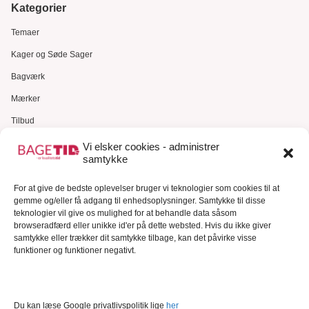
Kategorier
Temaer
Kager og Søde Sager
Bagværk
Mærker
Tilbud
Gavekort
Vi elsker cookies - administrer
samtykke
Kundeservice
Kundeservice
For at give de bedste oplevelser bruger vi teknologier som cookies til at
gemme og/eller få adgang til enhedsoplysninger. Samtykke til disse
FAQ – Ofte stillede spørgsmål
teknologier vil give os mulighed for at behandle data såsom
browseradfærd eller unikke id'er på dette websted. Hvis du ikke giver
Om Bagetid.dk
samtykke eller trækker dit samtykke tilbage, kan det påvirke visse
funktioner og funktioner negativt.
Se Fødevarestyrelsens smiley-rapporter
Forretningsbetingelser
Cookies
Du kan læse Google privatlivspolitik lige
her