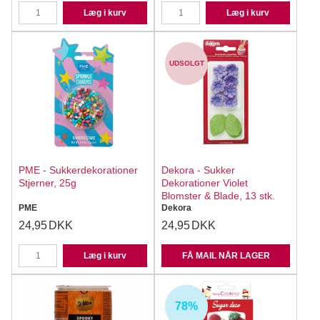
Læg i kurv
Læg i kurv
UDSOLGT
PME - Sukkerdekorationer
Dekora - Sukker
Stjerner, 25g
Dekorationer Violet
Blomster & Blade, 13 stk.
PME
Dekora
24,95
DKK
24,95
DKK
Læg i kurv
FÅ MAIL NÅR LAGER
78%
UDSOLGT