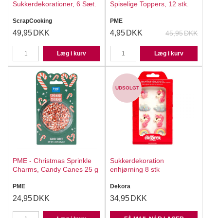
Sukkerdekorationer, 6 Sæt.
Spiselige Toppers, 12 stk.
ScrapCooking
PME
49,95
DKK
4,95
DKK
45,95
DKK
Læg i kurv
Læg i kurv
UDSOLGT
PME - Christmas Sprinkle
Sukkerdekoration
Charms, Candy Canes 25 g
enhjørning 8 stk
PME
Dekora
24,95
DKK
34,95
DKK