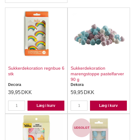
Sukkerdekoration regnbue 6
Sukkerdekoration
stk
marengstoppe pastelfarver
90 g
Decora
Dekora
39,95
DKK
59,95
DKK
Læg i kurv
Læg i kurv
UDSOLGT