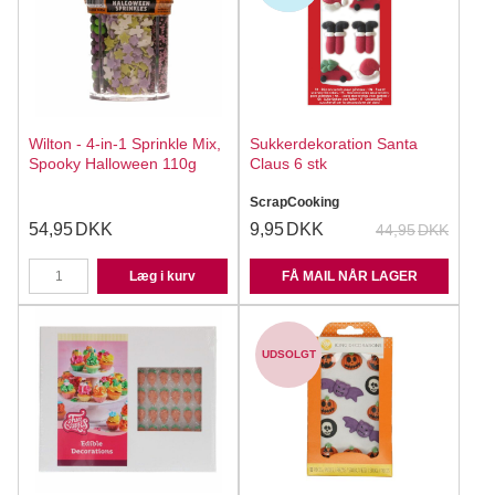
Wilton - 4-in-1 Sprinkle Mix,
Sukkerdekoration Santa
Spooky Halloween 110g
Claus 6 stk
ScrapCooking
54,95
DKK
9,95
DKK
44,95
DKK
Læg i kurv
FÅ MAIL NÅR LAGER
UDSOLGT