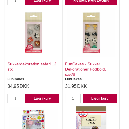
Læg i kurv
FÅ MAIL NÅR LAGER
Sukkerdekoration safari 12
FunCakes - Sukker
stk
Dekorationer Fodbold,
sæt/8
FunCakes
FunCakes
34,95
DKK
31,95
DKK
Læg i kurv
Læg i kurv