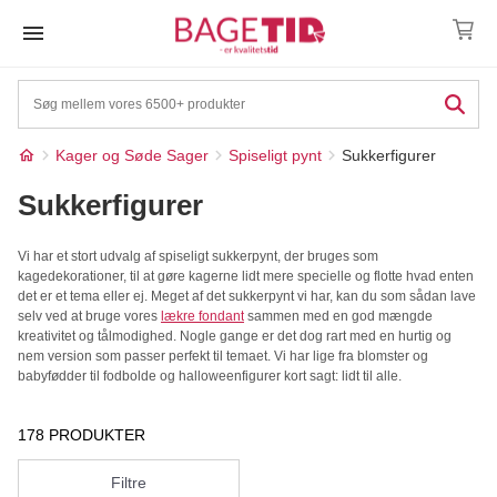
Skip
to
content
Kager og Søde Sager
Spiseligt pynt
Sukkerfigurer
Sukkerfigurer
Vi har et stort udvalg af spiseligt sukkerpynt, der bruges som
kagedekorationer, til at gøre kagerne lidt mere specielle og flotte hvad enten
det er et tema eller ej. Meget af det sukkerpynt vi har, kan du som sådan lave
selv ved at bruge vores
lækre fondant
sammen med en god mængde
kreativitet og tålmodighed. Nogle gange er det dog rart med en hurtig og
nem version som passer perfekt til temaet. Vi har lige fra blomster og
babyfødder til fodbolde og halloweenfigurer kort sagt: lidt til alle.
178 PRODUKTER
Filtre