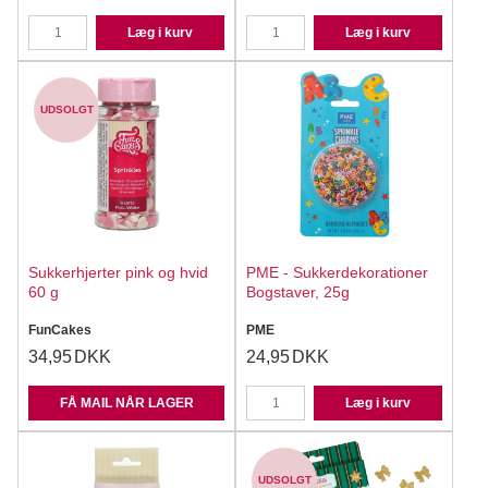
Læg i kurv
Læg i kurv
UDSOLGT
Sukkerhjerter pink og hvid
PME - Sukkerdekorationer
60 g
Bogstaver, 25g
FunCakes
PME
34,95
DKK
24,95
DKK
FÅ MAIL NÅR LAGER
Læg i kurv
UDSOLGT