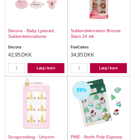
Decora - Baby Lyserød,
Sukkerdekoration Bronze
Sukkerdekorationer
Stars 24 stk
Decora
FunCakes
42,95
DKK
34,95
DKK
Læg i kurv
Læg i kurv
89%
Scrapcooking - Unicorn
PME - North Pole Express