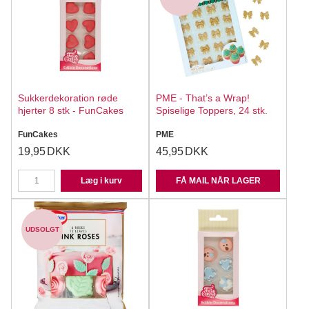
Sukkerdekoration røde
PME - That’s a Wrap!
hjerter 8 stk - FunCakes
Spiselige Toppers, 24 stk.
FunCakes
PME
19,95
DKK
45,95
DKK
Læg i kurv
FÅ MAIL NÅR LAGER
UDSOLGT