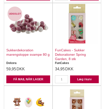
UDSOLGT
Sukkerdekoration
FunCakes - Sukker
marengstoppe svampe 80 g
Dekorationer Spring
Garden, 8 stk
Dekora
FunCakes
59,95
DKK
34,95
DKK
FÅ MAIL NÅR LAGER
Læg i kurv