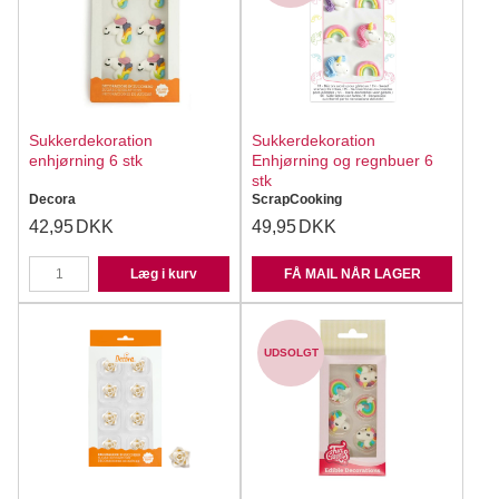
Sukkerdekoration
Sukkerdekoration
enhjørning 6 stk
Enhjørning og regnbuer 6
stk
Decora
ScrapCooking
42,95
DKK
49,95
DKK
Læg i kurv
FÅ MAIL NÅR LAGER
UDSOLGT