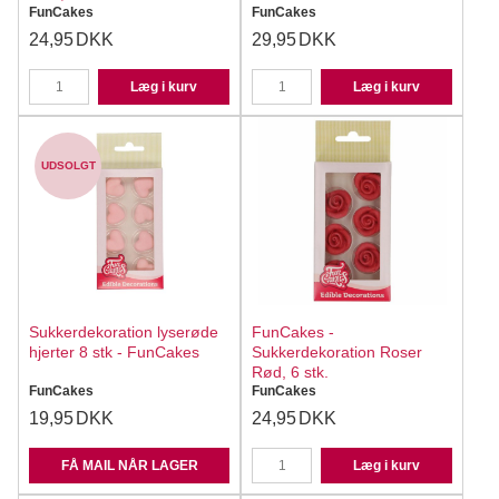
FunCakes
FunCakes
24,95
DKK
29,95
DKK
Læg i kurv
Læg i kurv
UDSOLGT
Sukkerdekoration lyserøde
FunCakes -
hjerter 8 stk - FunCakes
Sukkerdekoration Roser
Rød, 6 stk.
FunCakes
FunCakes
19,95
DKK
24,95
DKK
FÅ MAIL NÅR LAGER
Læg i kurv