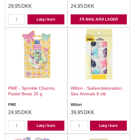
29,95
DKK
24,95
DKK
Læg i kurv
FÅ MAIL NÅR LAGER
PME - Sprinkle Charms,
Wilton - Sukkerdekoration,
Pastel Bows 25 g
Sea Animals 8 stk
PME
Wilton
24,95
DKK
39,95
DKK
Læg i kurv
Læg i kurv