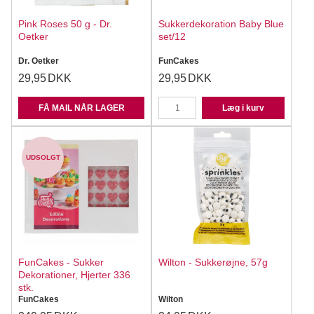
Pink Roses 50 g - Dr.
Sukkerdekoration Baby Blue
Oetker
set/12
Dr. Oetker
FunCakes
29,95
DKK
29,95
DKK
FÅ MAIL NÅR LAGER
Læg i kurv
UDSOLGT
FunCakes - Sukker
Wilton - Sukkerøjne, 57g
Dekorationer, Hjerter 336
stk.
FunCakes
Wilton