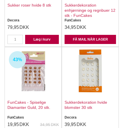
Sukker roser hvide 8 stk
Sukkerdekoration
enhjørninge og regnbuer 12
stk - FunCakes
Decora
FunCakes
79,95
DKK
34,95
DKK
Læg i kurv
FÅ MAIL NÅR LAGER
43%
FunCakes - Spiselige
Sukkerdekoration hvide
Diamanter Guld, 20 stk.
blomster 30 stk
FunCakes
Decora
19,95
DKK
39,95
DKK
34,95
DKK