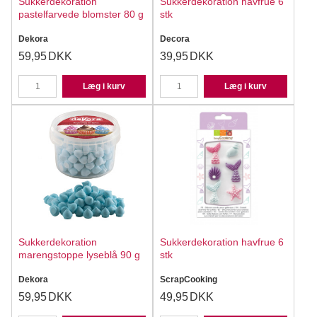
Sukkerdekoration
Sukkerdekoration havfrue 6
pastelfarvede blomster 80 g
stk
Dekora
Decora
59,95
DKK
39,95
DKK
Læg i kurv
Læg i kurv
Sukkerdekoration
Sukkerdekoration havfrue 6
marengstoppe lyseblå 90 g
stk
Dekora
ScrapCooking
59,95
DKK
49,95
DKK