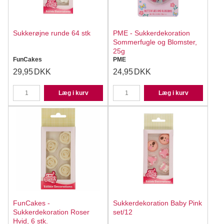
Sukkerøjne runde 64 stk
PME - Sukkerdekoration
Sommerfugle og Blomster,
25g
FunCakes
PME
29,95
DKK
24,95
DKK
Læg i kurv
Læg i kurv
FunCakes -
Sukkerdekoration Baby Pink
Sukkerdekoration Roser
set/12
Hvid, 6 stk.