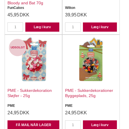
Bloody and Bat 70g
FunCakes
Wilton
45,95
DKK
39,95
DKK
Læg i kurv
Læg i kurv
UDSOLGT
PME - Sukkerdekoration
PME - Sukkerdekorationer
Sløjfer - 25g
Byggeplads, 25g
PME
PME
24,95
DKK
24,95
DKK
FÅ MAIL NÅR LAGER
Læg i kurv