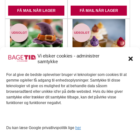
FÅ MAIL NÅR LAGER
FÅ MAIL NÅR LAGER
UDSOLGT
UDSOLGT
Vi elsker cookies - administrer
samtykke
For at give de bedste oplevelser bruger vi teknologier som cookies til at
Sukkerdekoration
Sukkerdekoration julekugler
gemme og/eller få adgang til enhedsoplysninger. Samtykke til disse
heksehatte 36 stk
120 stk
teknologier vil give os mulighed for at behandle data såsom
browseradfærd eller unikke id'er på dette websted. Hvis du ikke giver
Dekora
Dekora
samtykke eller trækker dit samtykke tilbage, kan det påvirke visse
funktioner og funktioner negativt.
249,95
DKK
246,59
DKK
FÅ MAIL NÅR LAGER
FÅ MAIL NÅR LAGER
Du kan læse Google privatlivspolitik lige
her
UDSOLGT
UDSOLGT