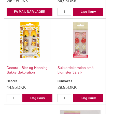
249,95
DKK
34,95
DKK
FÅ MAIL NÅR LAGER
Læg i kurv
Decora - Bier og Honning,
Sukkerdekoration små
Sukkerdekoration
blomster 32 stk
Decora
FunCakes
44,95
DKK
29,95
DKK
Læg i kurv
Læg i kurv