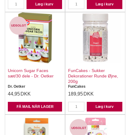
Læg i kurv
Læg i kurv
UDSOLGT
Unicorn Sugar Faces
FunCakes - Sukker
sæt/30 dele - Dr. Oetker
Dekorationer Runde Øjne,
200g
Dr. Oetker
FunCakes
44,95
DKK
189,95
DKK
FÅ MAIL NÅR LAGER
Læg i kurv
UDSOLGT