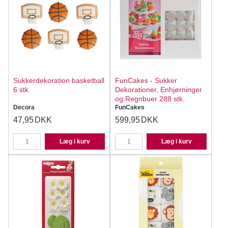
Sukkerdekoration basketball
FunCakes - Sukker
6 stk
Dekorationer, Enhjørninger
og Regnbuer 288 stk.
Decora
FunCakes
47,95
DKK
599,95
DKK
Læg i kurv
Læg i kurv