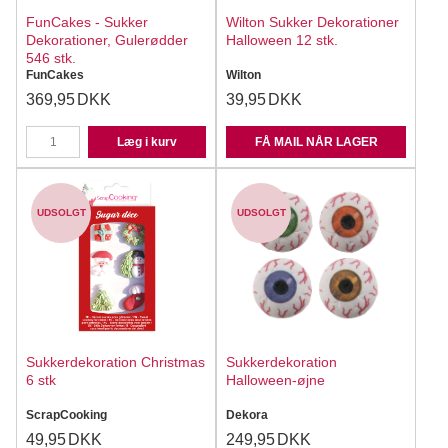
FunCakes - Sukker
Wilton Sukker Dekorationer
Dekorationer, Gulerødder
Halloween 12 stk.
546 stk.
FunCakes
Wilton
369,95
DKK
39,95
DKK
Læg i kurv
FÅ MAIL NÅR LAGER
UDSOLGT
UDSOLGT
Sukkerdekoration Christmas
Sukkerdekoration
6 stk
Halloween-øjne
ScrapCooking
Dekora
49,95
DKK
249,95
DKK