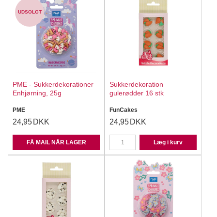
UDSOLGT
PME - Sukkerdekorationer
Sukkerdekoration
Enhjørning, 25g
gulerødder 16 stk
PME
FunCakes
24,95
DKK
24,95
DKK
FÅ MAIL NÅR LAGER
Læg i kurv