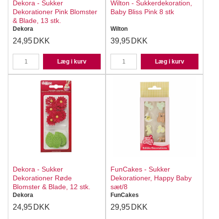
Dekora - Sukker
Wilton - Sukkerdekoration,
Dekorationer Pink Blomster
Baby Bliss Pink 8 stk
& Blade, 13 stk.
Dekora
Wilton
24,95
DKK
39,95
DKK
Læg i kurv
Læg i kurv
Dekora - Sukker
FunCakes - Sukker
Dekorationer Røde
Dekorationer, Happy Baby
Blomster & Blade, 12 stk.
sæt/8
Dekora
FunCakes
24,95
DKK
29,95
DKK