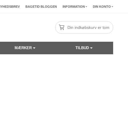
NYHEDSBREV
BAGETID BLOGGEN
INFORMATION
DIN KONTO
Din indkøbskurv er tom
MÆRKER
TILBUD