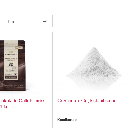
Pris
hokolade Callets mørk
Cremodan 70g, Isstabilisator
 1 kg
Konditorens