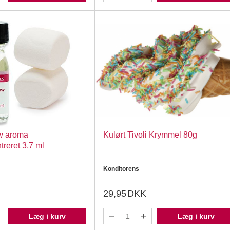
w aroma
Kulørt Tivoli Krymmel 80g
reret 3,7 ml
Konditorens
29,95
DKK
Læg i kurv
Læg i kurv