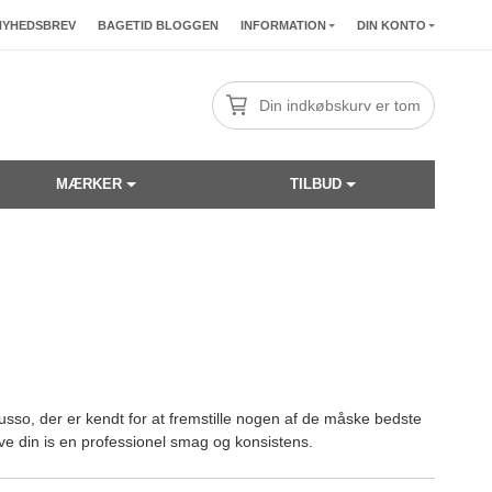
NYHEDSBREV
BAGETID BLOGGEN
INFORMATION
DIN KONTO
Din indkøbskurv er tom
MÆRKER
TILBUD
Musso, der er kendt for at fremstille nogen af de måske bedste
give din is en professionel smag og konsistens.