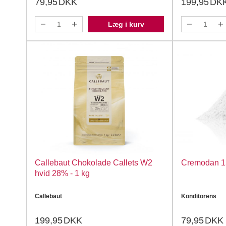
79,95
DKK
199,95
DK
Læg i kurv
Callebaut Chokolade Callets W2
Cremodan 150
hvid 28% - 1 kg
Callebaut
Konditorens
199,95
DKK
79,95
DKK