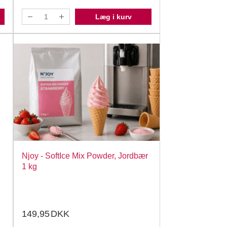
Læg i kurv
Njoy - SoftIce Mix Powder, Jordbær
1 kg
149,95
DKK