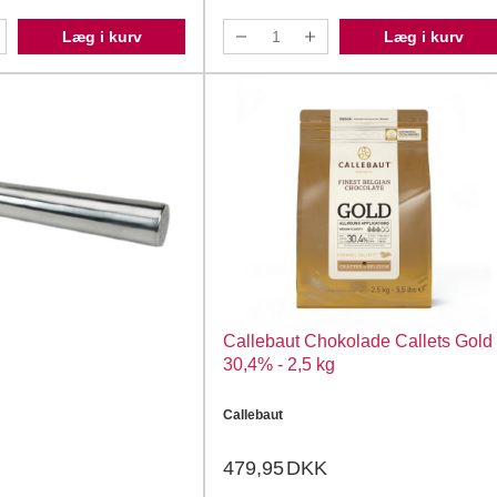
Læg i kurv
Læg i kurv
Callebaut Chokolade Callets Gold
30,4% - 2,5 kg
Callebaut
479,95
DKK