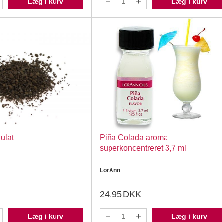
Læg i kurv
Læg i kurv
ulat
Piña Colada aroma
superkoncentreret 3,7 ml
LorAnn
24,95
DKK
Læg i kurv
Læg i kurv