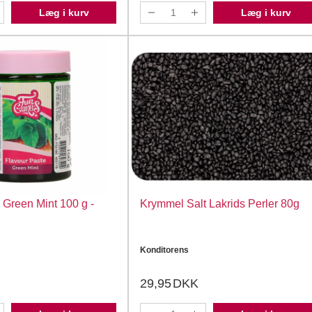
Læg i kurv
Læg i kurv
Green Mint 100 g -
Krymmel Salt Lakrids Perler 80g
Konditorens
29,95
DKK