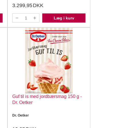
3.299,95
DKK
Læg i kurv
Guf til is med jordbærsmag 150 g -
Dr. Oetker
Dr. Oetker