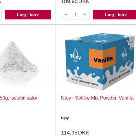
K
189,95
DKK
Læg i kurv
Læg i kurv
g, Isstabilisator
Njoy - SoftIce Mix Powder, Vanilla
Njoy
114,95
DKK