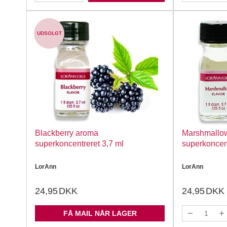
UDSOLGT
Blackberry aroma
Marshmallo
superkoncentreret 3,7 ml
superkoncent
LorAnn
LorAnn
24,95
DKK
24,95
DKK
FÅ MAIL NÅR LAGER