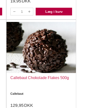
19,95
DKK
Læg i kurv
Callebaut Chokolade Flakes 500g
Callebaut
129,95
DKK