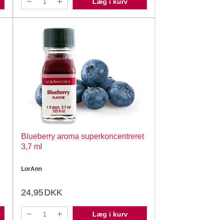
Læg i kurv
Blueberry aroma superkoncentreret
3,7 ml
LorAnn
24,95
DKK
Læg i kurv