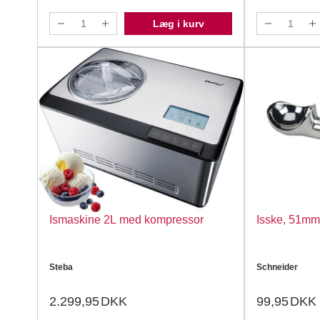
Læg i kurv
Ismaskine 2L med kompressor
Isske, 51mm
Steba
Schneider
2.299,95
DKK
99,95
DKK