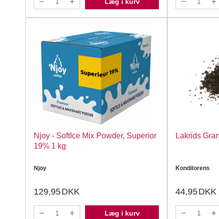
Læg i kurv
Njoy - SoftIce Mix Powder, Superior
Lakrids Gran
19% 1 kg
Njoy
Konditorens
129,95
DKK
44,95
DKK
Læg i kurv