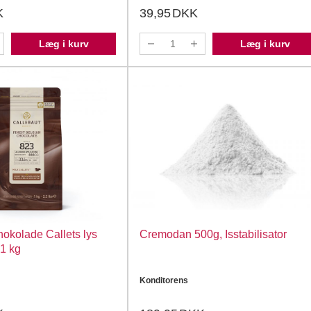
K
39,95
DKK
Læg i kurv
Læg i kurv
okolade Callets lys
Cremodan 500g, Isstabilisator
 1 kg
Konditorens