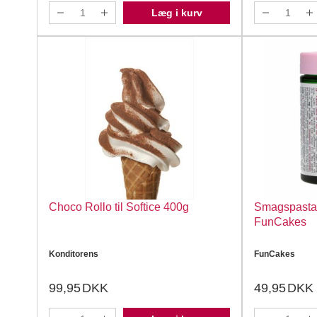
Læg i kurv
Choco Rollo til Softice 400g
Smagspasta 
FunCakes
Konditorens
FunCakes
99,95
DKK
49,95
DKK