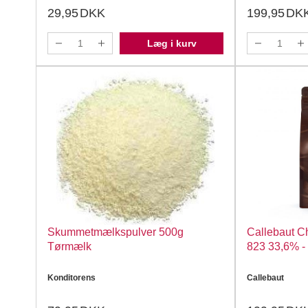
29,95
DKK
199,95
DK
Læg i kurv
Skummetmælkspulver 500g
Callebaut Ch
Tørmælk
823 33,6% -
Konditorens
Callebaut