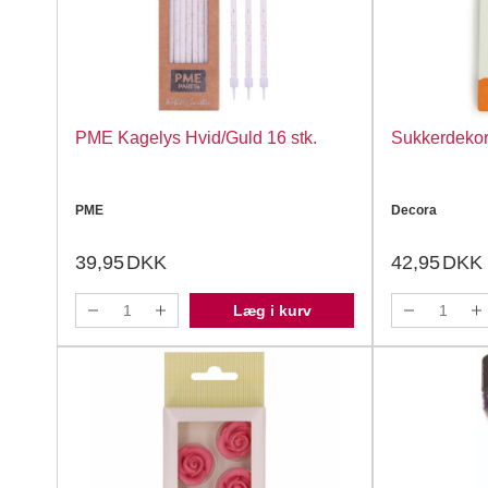
PME Kagelys Hvid/Guld 16 stk.
Sukkerdekora
PME
Decora
39,95
DKK
42,95
DKK
Læg i kurv