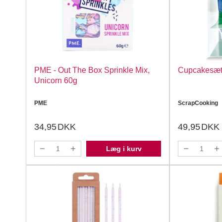
PME - Out The Box Sprinkle Mix,
Cupcakesæt 
Unicorn 60g
PME
ScrapCooking
34,95
DKK
49,95
DKK
Læg i kurv