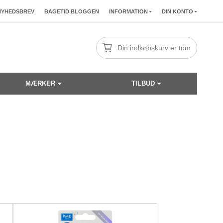
NYHEDSBREV
BAGETID BLOGGEN
INFORMATION
DIN KONTO
Din indkøbskurv er tom
MÆRKER
TILBUD