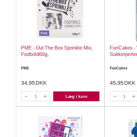
PME - Out The Box Sprinkle Mix,
FunCakes - 
Fodbold60g,
Sukkerperler
PME
FunCakes
34,95
DKK
45,95
DKK
Læg i kurv