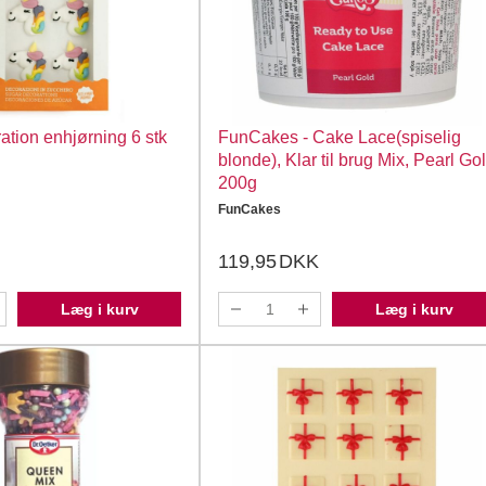
tion enhjørning 6 stk
FunCakes - Cake Lace(spiselig
blonde), Klar til brug Mix, Pearl Go
200g
FunCakes
119,95
DKK
Læg i kurv
Læg i kurv