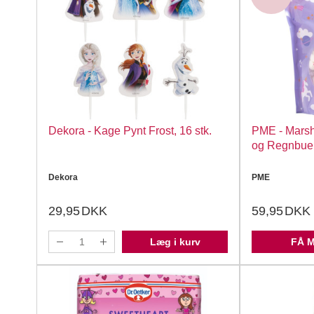
Dekora - Kage Pynt Frost, 16 stk.
PME - Marsh
og Regnbuer
Dekora
PME
29,95
DKK
59,95
DKK
Læg i kurv
FÅ 