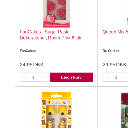
FunCakes - Sugar Paste
Queen Mix 50
Dekorationer, Roser Pink 6 stk
FunCakes
Dr. Oetker
24,95
DKK
29,95
DKK
Læg i kurv