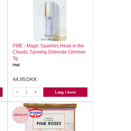
PME - Magic Sparkles Head in the
Clouds, Spiselig Glitrende Glimmer
3g
PME
44,95
DKK
Læg i kurv
UDSOLGT