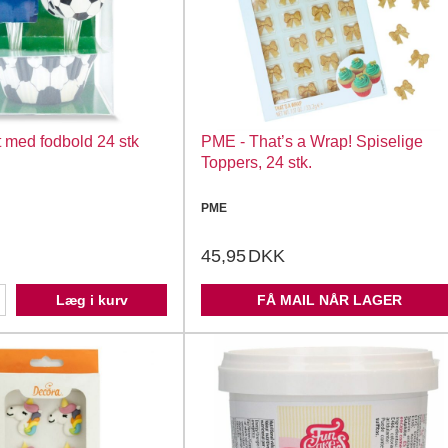
med fodbold 24 stk
PME - That’s a Wrap! Spiselige
Toppers, 24 stk.
PME
45,95
DKK
Læg i kurv
FÅ MAIL NÅR LAGER