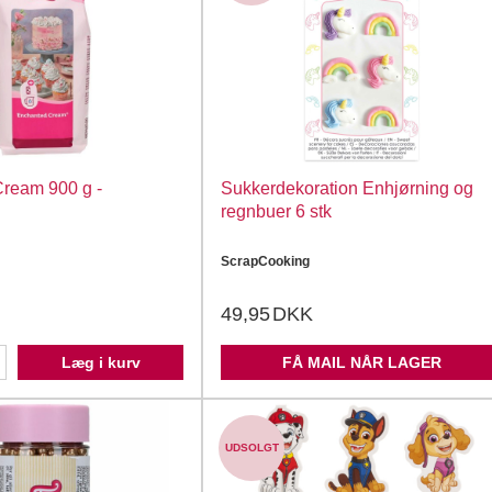
ream 900 g -
Sukkerdekoration Enhjørning og
regnbuer 6 stk
ScrapCooking
49,95
DKK
Læg i kurv
FÅ MAIL NÅR LAGER
UDSOLGT