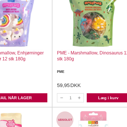
mallow, Enhjørninger
PME - Marshmallow, Dinosaurus 1
 12 stk 180g
stk 180g
PME
59,95
DKK
MAIL NÅR LAGER
Læg i kurv
UDSOLGT