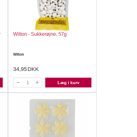
r
Wilton - Sukkerøjne, 57g
Wilton
34,95
DKK
Læg i kurv