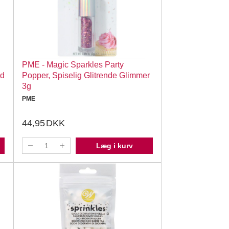
PME - Magic Sparkles Party
ld
Popper, Spiselig Glitrende Glimmer
3g
PME
44,95
DKK
Læg i kurv