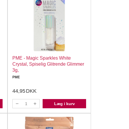
PME - Magic Sparkles White
Crystal, Spiselig Glitrende Glimmer
3g,
PME
44,95
DKK
Læg i kurv