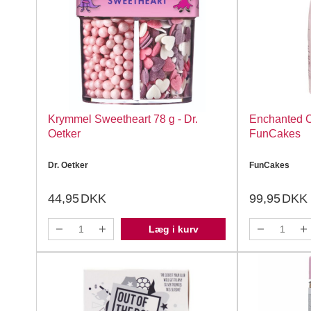
Krymmel Sweetheart 78 g - Dr.
Enchanted C
Oetker
FunCakes
Dr. Oetker
FunCakes
44,95
DKK
99,95
DKK
Læg i kurv