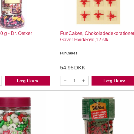
 g - Dr. Oetker
FunCakes, Chokoladedekoratione
Gaver Hvid/Rød,12 stk.
FunCakes
54,95
DKK
Læg i kurv
Læg i kurv