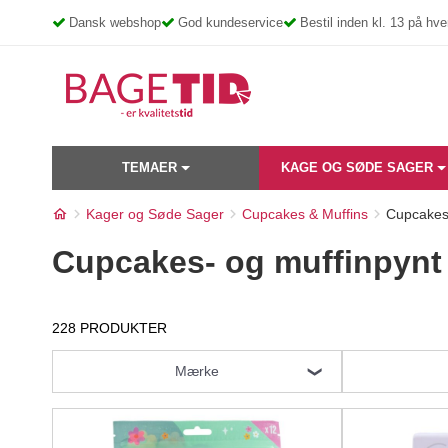
Skip
Dansk webshop
God kundeservice
Bestil inden kl. 13 på h
to
content
TEMAER
KAGE OG SØDE SAGER
Kager og Søde Sager
Cupcakes & Muffins
Cupcakes-
Cupcakes- og muffinpynt
228 PRODUKTER
Mærke