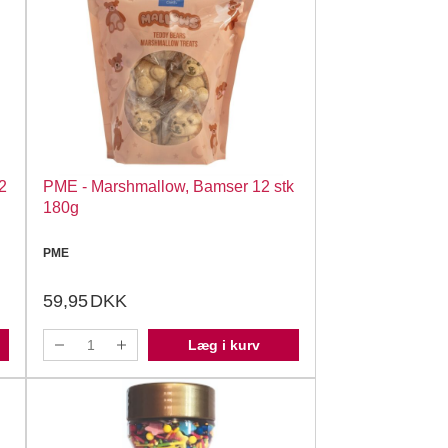
2
PME - Marshmallow, Bamser 12 stk
180g
PME
59,95
DKK
Læg i kurv