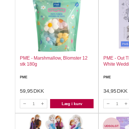
PME - Marshmallow, Blomster 12
PME - Out T
stk 180g
White Weddi
PME
PME
59,95
DKK
34,95
DKK
Læg i kurv
UDSOLGT