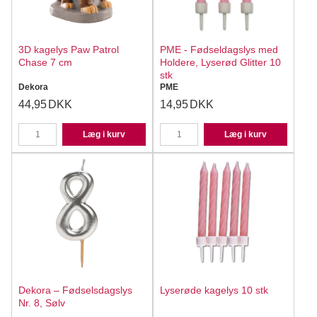
3D kagelys Paw Patrol
PME - Fødseldagslys med
Chase 7 cm
Holdere, Lyserød Glitter 10
stk
Dekora
PME
44,95
DKK
14,95
DKK
Læg i kurv
Læg i kurv
Dekora – Fødselsdagslys
Lyserøde kagelys 10 stk
Nr. 8, Sølv