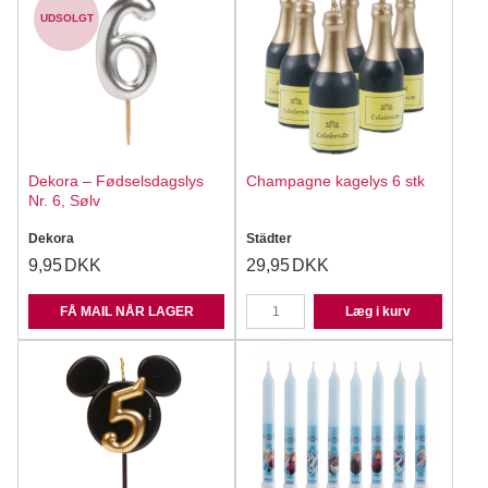
UDSOLGT
Dekora – Fødselsdagslys
Champagne kagelys 6 stk
Nr. 6, Sølv
Dekora
Städter
9,95
DKK
29,95
DKK
FÅ MAIL NÅR LAGER
Læg i kurv