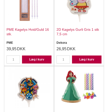
PME Kagelys Hvid/Guld 16
2D Kagelys Gurli Gris 1 stk
stk.
7,5 cm
PME
Dekora
39,95
DKK
26,95
DKK
Læg i kurv
Læg i kurv