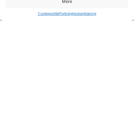
Mere
Harlekin, Cirkus
Holdere, Ekstra Høje 16 stk
Cookiepolitik
Fortrolighedserklæring
Party Deco
PME
9,95
DKK
39,95
DKK
Læg i kurv
FÅ MAIL NÅR LAGER
Scrapcooking - Magic
Guld kagelys 10 stk
Kagelys, 12 stk.
ScrapCooking
Städter
36,95
DKK
16,95
DKK