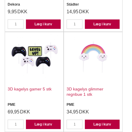
Dekora
Städter
9,95
DKK
14,95
DKK
Læg i kurv
Læg i kurv
3D kagelys gamer 5 stk
3D kagelys glimmer
regnbue 1 stk
PME
PME
69,95
DKK
34,95
DKK
Læg i kurv
Læg i kurv