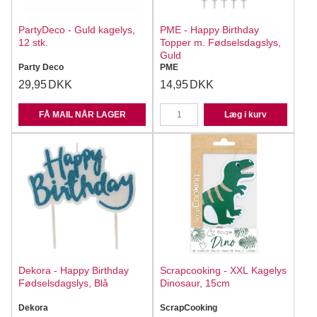
PartyDeco - Guld kagelys,
PME - Happy Birthday
12 stk.
Topper m. Fødselsdagslys,
Guld
Party Deco
PME
29,95
DKK
14,95
DKK
FÅ MAIL NÅR LAGER
Læg i kurv
Dekora - Happy Birthday
Scrapcooking - XXL Kagelys
Fødselsdagslys, Blå
Dinosaur, 15cm
Dekora
ScrapCooking