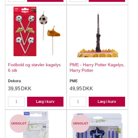
Fodbold og støvler kagelys
PME - Harry Potter Kagelys,
6 stk
Harry Potter
Dekora
PME
39,95
DKK
49,95
DKK
Læg i kurv
Læg i kurv
UDSOLGT
UDSOLGT