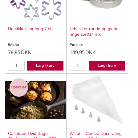
Udstikker snefnug 7 stk
Udstikker runde og glatte
ringe sæt/14 stk
Wilton
Patisse
79,95
DKK
149,95
DKK
Læg i kurv
Læg i kurv
UDSOLGT
Callebaut Hvid Bage
Wilton - Cookie Decorating