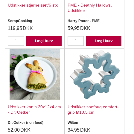
Udstikker stjerne sæt/6 stk
PME - Deathly Hallows,
Udstikker
ScrapCooking
Harry Potter - PME
119,95
DKK
59,95
DKK
Læg i kurv
Læg i kurv
Udstikker kanin 20x12x4 cm
Udstikker snefnug comfort-
- Dr. Oetker
grip Ø10,5 cm
Dr. Oetker (non-food)
Wilton
52,00
DKK
34,95
DKK