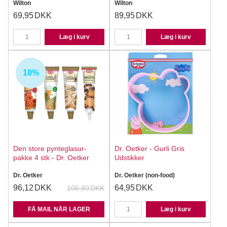
Wilton
Wilton
69,95
DKK
89,95
DKK
Læg i kurv
Læg i kurv
10%
UDSOLGT
Den store pynteglasur-
Dr. Oetker - Gurli Gris
pakke 4 stk - Dr. Oetker
Udstikker
Dr. Oetker
Dr. Oetker (non-food)
96,12
DKK
64,95
DKK
106,80
DKK
FÅ MAIL NÅR LAGER
Læg i kurv