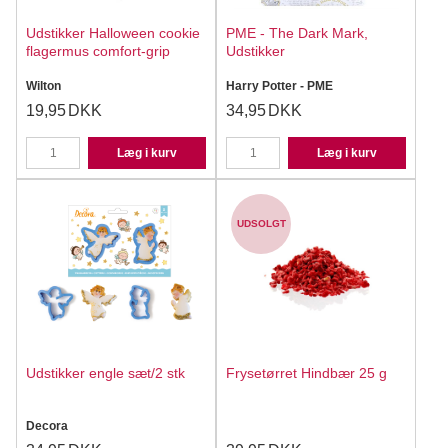
Udstikker Halloween cookie
PME - The Dark Mark,
flagermus comfort-grip
Udstikker
Wilton
Harry Potter - PME
19,95
DKK
34,95
DKK
Læg i kurv
Læg i kurv
UDSOLGT
Udstikker engle sæt/2 stk
Frysetørret Hindbær 25 g
Decora