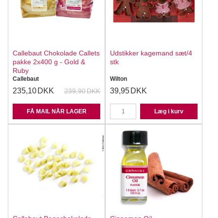
Callebaut Chokolade Callets
Udstikker kagemand sæt/4
pakke 2x400 g - Gold &
stk
Ruby
Callebaut
Wilton
235,10
DKK
39,95
DKK
239,90
DKK
FÅ MAIL NÅR LAGER
Læg i kurv