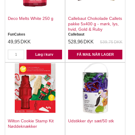
Deco Melts White 250 g
Callebaut Chokolade Callets
pakke 5x400 g - mørk, lys,
hvid, Gold & Ruby
FunCakes
Callebaut
49,95
DKK
528,96
DKK
539,75
DKK
Læg i kurv
FÅ MAIL NÅR LAGER
Wilton Cookie Stamp Kit
Udstikker dyr sæt/50 stk
Nøddeknækker