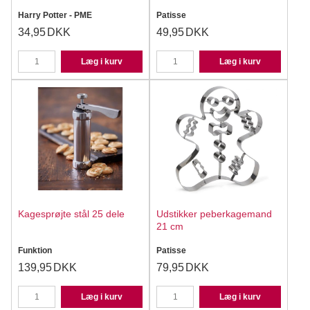
Harry Potter - PME
Patisse
34,95
DKK
49,95
DKK
Læg i kurv
Læg i kurv
Kagesprøjte stål 25 dele
Udstikker peberkagemand
21 cm
Funktion
Patisse
139,95
DKK
79,95
DKK
Læg i kurv
Læg i kurv