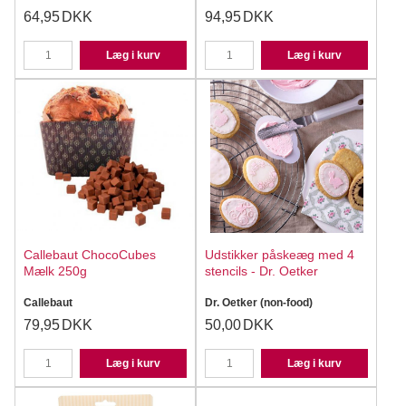
64,95
DKK
94,95
DKK
Læg i kurv
Læg i kurv
Callebaut ChocoCubes
Udstikker påskeæg med 4
Mælk 250g
stencils - Dr. Oetker
Callebaut
Dr. Oetker (non-food)
79,95
DKK
50,00
DKK
Læg i kurv
Læg i kurv