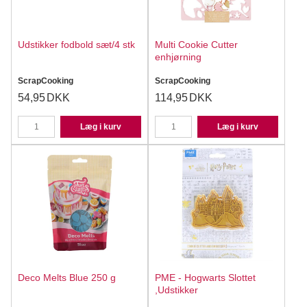
Udstikker fodbold sæt/4 stk
Multi Cookie Cutter
enhjørning
ScrapCooking
ScrapCooking
54,95
DKK
114,95
DKK
Læg i kurv
Læg i kurv
Deco Melts Blue 250 g
PME - Hogwarts Slottet
,Udstikker