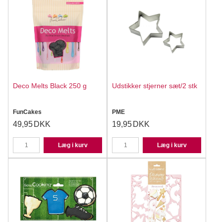
Deco Melts Black 250 g
Udstikker stjerner sæt/2 stk
FunCakes
PME
49,95
DKK
19,95
DKK
Læg i kurv
Læg i kurv