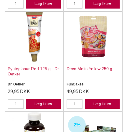
Læg i kurv
Læg i kurv
Pynteglasur Rød 125 g - Dr.
Deco Melts Yellow 250 g
Oetker
Dr. Oetker
FunCakes
29,95
DKK
49,95
DKK
Læg i kurv
Læg i kurv
2%