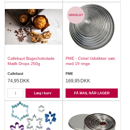
UDSOLGT
Callebaut Bagechokolade
PME - Cirkel Udstikker sæt,
Mælk Drops 250g
med 19 ringe
Callebaut
PME
74,95
DKK
169,95
DKK
Læg i kurv
FÅ MAIL NÅR LAGER