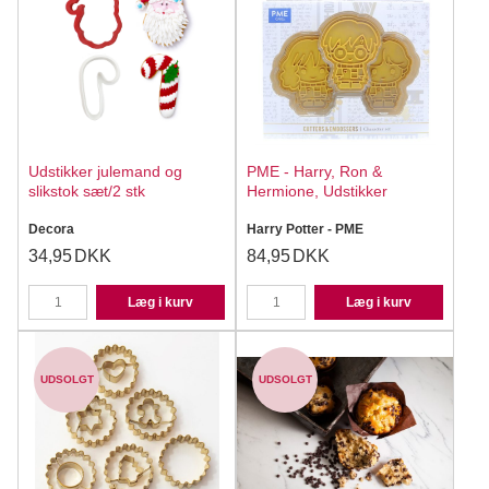
Udstikker julemand og
PME - Harry, Ron &
slikstok sæt/2 stk
Hermione, Udstikker
Decora
Harry Potter - PME
34,95
DKK
84,95
DKK
Læg i kurv
Læg i kurv
UDSOLGT
UDSOLGT