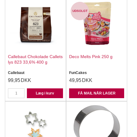
UDSOLGT
Callebaut Chokolade Callets
Deco Melts Pink 250 g
lys 823 33,6% 400 g
Callebaut
FunCakes
99,95
DKK
49,95
DKK
Læg i kurv
FÅ MAIL NÅR LAGER