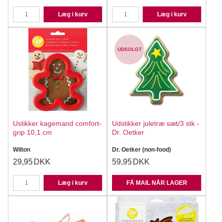
Læg i kurv
Læg i kurv
UDSOLGT
Ustikker kagemand comfort-
Udstikker juletræ sæt/3 stk -
grip 10,1 cm
Dr. Oetker
Wilton
Dr. Oetker (non-food)
29,95
DKK
59,95
DKK
Læg i kurv
FÅ MAIL NÅR LAGER