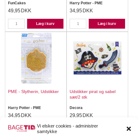
FunCakes
Harry Potter - PME
49,95
DKK
34,95
DKK
Læg i kurv
Læg i kurv
PME - Slytherin, Udstikker
Udstikker pirat og sabel
sæt/2 stk
Harry Potter - PME
Decora
34,95
DKK
29,95
DKK
Vi elsker cookies - administrer
Læg i kurv
Læg i kurv
samtykke