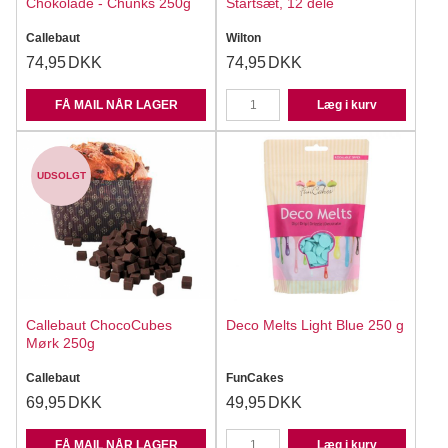
Chokolade - Chunks 250g
Startsæt, 12 dele
Callebaut
Wilton
74,95
DKK
74,95
DKK
FÅ MAIL NÅR LAGER
Læg i kurv
UDSOLGT
Callebaut ChocoCubes
Deco Melts Light Blue 250 g
Mørk 250g
Callebaut
FunCakes
69,95
DKK
49,95
DKK
FÅ MAIL NÅR LAGER
Læg i kurv