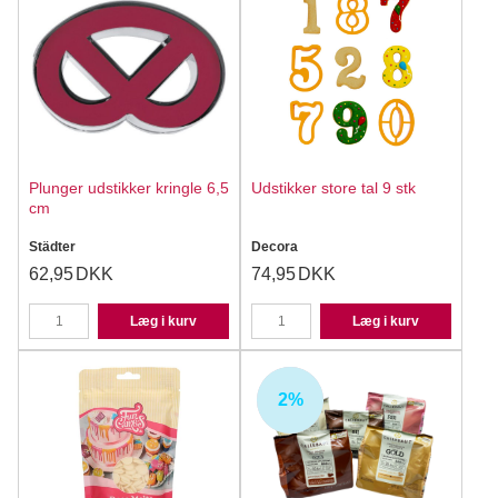
Plunger udstikker kringle 6,5
Udstikker store tal 9 stk
cm
Städter
Decora
62,95
DKK
74,95
DKK
Læg i kurv
Læg i kurv
2%
UDSOLGT