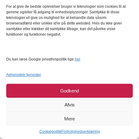
For at give de bedste oplevelser bruger vi teknologier som cookies til at
44%
gemme og/eller få adgang til enhedsoplysninger. Samtykke til disse
teknologier vil give os mulighed for at behandle data såsom
browseradfærd eller unikke id'er på dette websted. Hvis du ikke giver
samtykke eller trækker dit samtykke tilbage, kan det påvirke visse
funktioner og funktioner negativt.
PME - Hogwarts Express,
Gingerbread mix 500 g -
Du kan læse Google privatlivspolitik lige
her
Udstikker
FunCakes
Administrér tjenester
Harry Potter - PME
FunCakes
34,95
DKK
24,95
DKK
44,95
DKK
Godkend
Læg i kurv
Læg i kurv
Afvis
Mere
Cookiepolitik
Fortrolighedserklæring