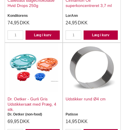
Callebaut Bagechokolade
Cinnamon Oil
Hvid Drops 250g
superkoncentreret 3,7 ml
Konditorens
LorAnn
74,95
DKK
24,95
DKK
Læg i kurv
Læg i kurv
Dr. Oetker - Gurli Gris
Udstikker rund Ø4 cm
Udstikkersæt med Præg, 4
stk.
Dr. Oetker (non-food)
Patisse
69,95
DKK
14,95
DKK