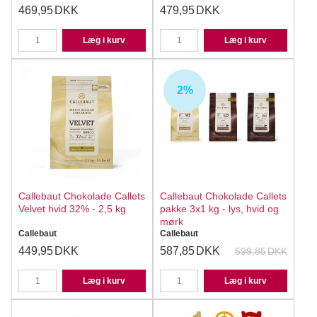
469,95
DKK
479,95
DKK
Læg i kurv
Læg i kurv
2%
Callebaut Chokolade Callets
Callebaut Chokolade Callets
Velvet hvid 32% - 2,5 kg
pakke 3x1 kg - lys, hvid og
mørk
Callebaut
Callebaut
449,95
DKK
587,85
DKK
599,85
DKK
Læg i kurv
Læg i kurv