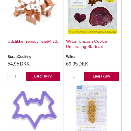
Udstikker rensdyr sæt/4 stk
Wilton Unicorn Cookie
Decorating Startsæt
ScrapCooking
Wilton
54,95
DKK
69,95
DKK
Læg i kurv
Læg i kurv