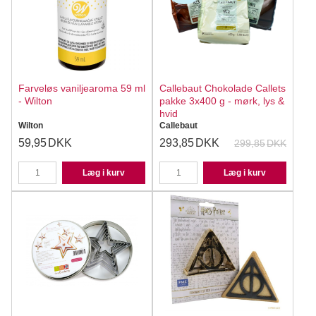
Farveløs vaniljearoma 59 ml
Callebaut Chokolade Callets
- Wilton
pakke 3x400 g - mørk, lys &
hvid
Wilton
Callebaut
59,95
DKK
293,85
DKK
299,85
DKK
Læg i kurv
Læg i kurv