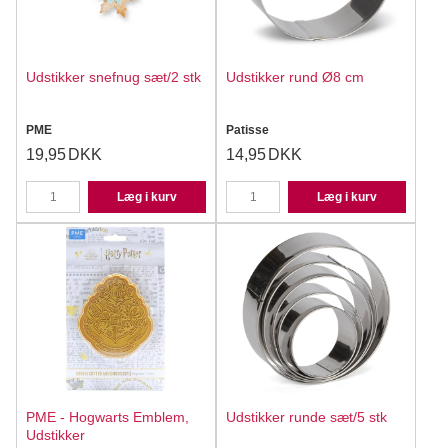
Udstikker snefnug sæt/2 stk
Udstikker rund Ø8 cm
PME
Patisse
19,95
DKK
14,95
DKK
Læg i kurv
Læg i kurv
PME - Hogwarts Emblem,
Udstikker runde sæt/5 stk
Udstikker