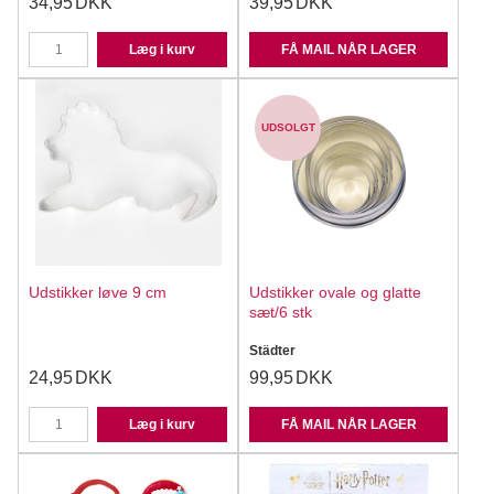
34,95
DKK
39,95
DKK
Læg i kurv
FÅ MAIL NÅR LAGER
UDSOLGT
Udstikker løve 9 cm
Udstikker ovale og glatte
sæt/6 stk
Städter
24,95
DKK
99,95
DKK
Læg i kurv
FÅ MAIL NÅR LAGER