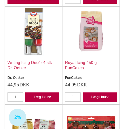
Writing Icing Decór 4 stk -
Royal Icing 450 g -
Dr. Oetker
FunCakes
Dr. Oetker
FunCakes
44,95
DKK
44,95
DKK
Læg i kurv
Læg i kurv
2%
UDSOLGT