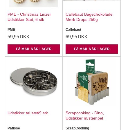
PME - Christmas Linzer
Callebaut Bagechokolade
Udstikker Sæt, 6 stk
Mørk Drops 250g
PME
Callebaut
59,95
DKK
69,95
DKK
FÅ MAIL NÅR LAGER
FÅ MAIL NÅR LAGER
Udstikker tal sæt/9 stk
Scrapcooking - Dino,
Udstikker m/stempel
Patisse
ScrapCooking