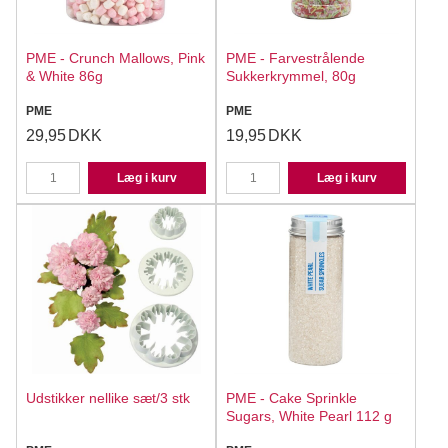
PME - Crunch Mallows, Pink
PME - Farvestrålende
& White 86g
Sukkerkrymmel, 80g
PME
PME
29,95
DKK
19,95
DKK
Læg i kurv
Læg i kurv
Udstikker nellike sæt/3 stk
PME - Cake Sprinkle
Sugars, White Pearl 112 g