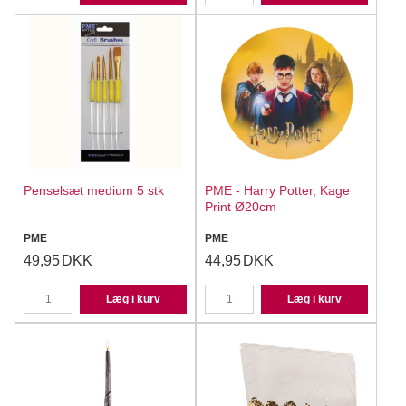
Penselsæt medium 5 stk
PME - Harry Potter, Kage
Print Ø20cm
PME
PME
49,95
DKK
44,95
DKK
Læg i kurv
Læg i kurv