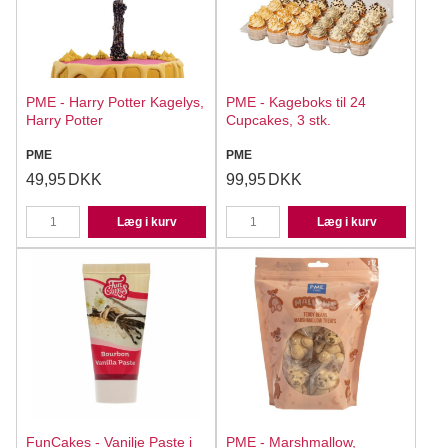
PME - Harry Potter Kagelys,
PME - Kageboks til 24
Harry Potter
Cupcakes, 3 stk.
PME
PME
49,95
DKK
99,95
DKK
Læg i kurv
Læg i kurv
FunCakes - Vanilje Paste i
PME - Marshmallow,