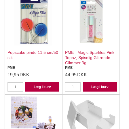
Popscake pinde 11,5 cm/50
PME - Magic Sparkles Pink
stk
Topaz, Spiselig Glitrende
Glimmer 3g,
PME
PME
19,95
DKK
44,95
DKK
Læg i kurv
Læg i kurv