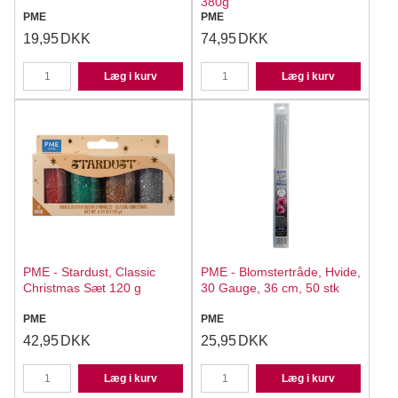
380g
PME
PME
19,95
DKK
74,95
DKK
Læg i kurv
Læg i kurv
PME - Stardust, Classic
PME - Blomstertråde, Hvide,
Christmas Sæt 120 g
30 Gauge, 36 cm, 50 stk
PME
PME
42,95
DKK
25,95
DKK
Læg i kurv
Læg i kurv