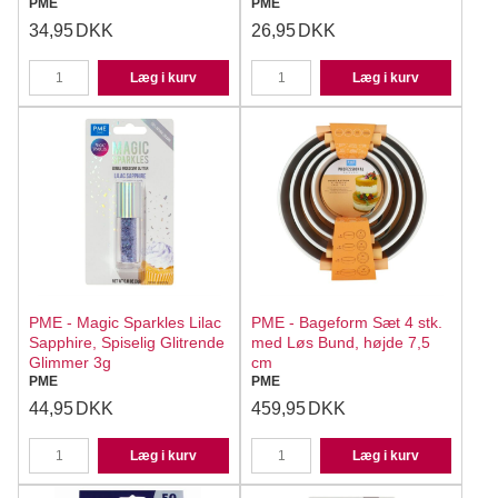
PME
PME
34,95
DKK
26,95
DKK
Læg i kurv
Læg i kurv
PME - Magic Sparkles Lilac
PME - Bageform Sæt 4 stk.
Sapphire, Spiselig Glitrende
med Løs Bund, højde 7,5
Glimmer 3g
cm
PME
PME
44,95
DKK
459,95
DKK
Læg i kurv
Læg i kurv