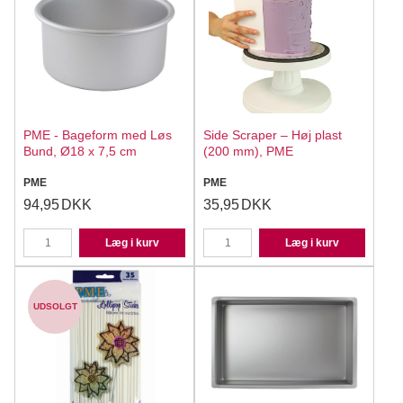
PME - Bageform med Løs
Side Scraper – Høj plast
Bund, Ø18 x 7,5 cm
(200 mm), PME
PME
PME
94,95
DKK
35,95
DKK
Læg i kurv
Læg i kurv
UDSOLGT