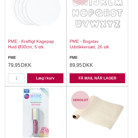
PME - Kraftigt Kagepap
PME - Bogstav
Hvid Ø30cm, 5 stk.
Udstikkersæt, 26 stk.
PME
PME
79,95
DKK
89,95
DKK
Læg i kurv
FÅ MAIL NÅR LAGER
UDSOLGT