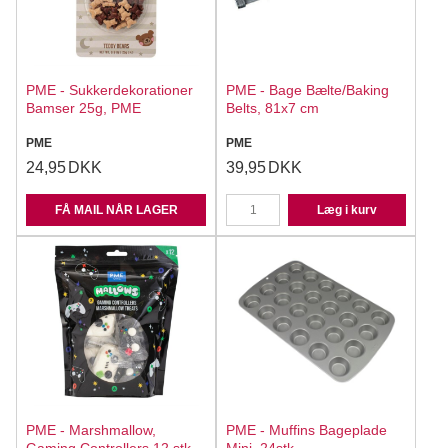
PME - Sukkerdekorationer
PME - Bage Bælte/Baking
Bamser 25g, PME
Belts, 81x7 cm
PME
PME
24,95
DKK
39,95
DKK
FÅ MAIL NÅR LAGER
Læg i kurv
PME - Marshmallow,
PME - Muffins Bageplade