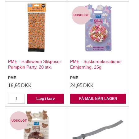
UDSOLGT
PME - Halloween Slikposer
PME - Sukkerdekorationer
Pumpkin Party, 20 stk.
Enhjørning, 25g
PME
PME
19,95
DKK
24,95
DKK
Læg i kurv
FÅ MAIL NÅR LAGER
UDSOLGT