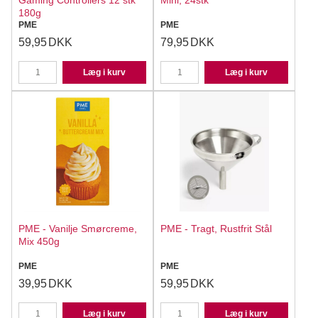
Gaming Controllers 12 stk
Mini, 24stk
180g
PME
PME
59,95
DKK
79,95
DKK
Læg i kurv
Læg i kurv
PME - Vanilje Smørcreme,
PME - Tragt, Rustfrit Stål
Mix 450g
PME
PME
39,95
DKK
59,95
DKK
Læg i kurv
Læg i kurv