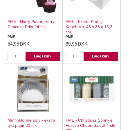
PME - Harry Potter, Harry
PME - Ekstra Kraftig
Cupcake Print 24 stk.
Kageboks, 43 x 33 x 15,2
cm
PME
PME
54,95
DKK
89,95
DKK
Læg i kurv
Læg i kurv
Muffinsforme sølv - ekstra
PME - Christmas Sprinkle
tykt papir 30 stk
Festive Cheer, Sæt af 4 stk.