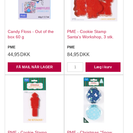
Candy Floss - Out of the
PME - Cookie Stamp
box 60 g
Santa's Workshop, 3 stk.
PME
PME
44,95
DKK
84,95
DKK
FÅ MAIL NÅR LAGER
Læg i kurv
PME - Cookie Stamp
PME - Christmas "Snow