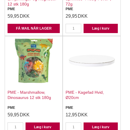
12 stk 180g
72g
PME
PME
59,95
DKK
29,95
DKK
FÅ MAIL NÅR LAGER
Læg i kurv
PME - Marshmallow,
PME - Kagefad Hvid,
Dinosaurus 12 stk 180g
Ø20cm
PME
PME
59,95
DKK
12,95
DKK
Læg i kurv
Læg i kurv