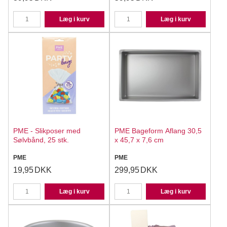
Læg i kurv
Læg i kurv
PME - Slikposer med
PME Bageform Aflang 30,5
Sølvbånd, 25 stk.
x 45,7 x 7,6 cm
PME
PME
19,95
DKK
299,95
DKK
Læg i kurv
Læg i kurv