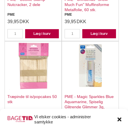
Nutcracker, 2 dele
Much Fun" Muffinsforme
Metalfolie, 60 stk.
PME
PME
39,95
DKK
39,95
DKK
Læg i kurv
Læg i kurv
Træpinde til is/popcakes 50
PME - Magic Sparkles Blue
stk
Aquamarine, Spiselig
Glitrende Glimmer 3g,
PME
PME
Vi elsker cookies - administrer
19,95
DKK
44,95
DKK
samtykke