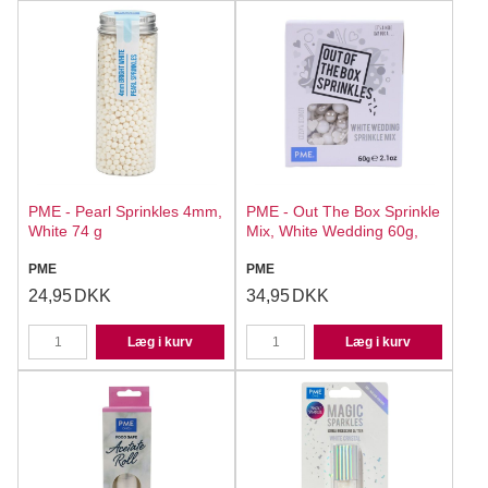
PME - Pearl Sprinkles 4mm,
PME - Out The Box Sprinkle
White 74 g
Mix, White Wedding 60g,
PME
PME
24,95
DKK
34,95
DKK
Læg i kurv
Læg i kurv