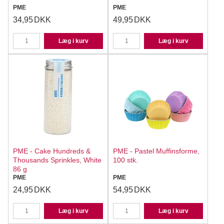
PME
PME
34,95
DKK
49,95
DKK
Læg i kurv
Læg i kurv
PME - Cake Hundreds &
PME - Pastel Muffinsforme,
Thousands Sprinkles, White
100 stk.
86 g
PME
PME
24,95
DKK
54,95
DKK
Læg i kurv
Læg i kurv