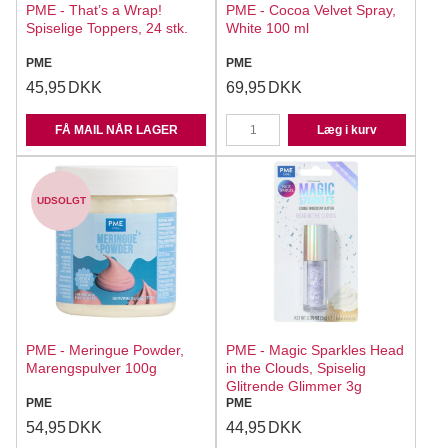
PME - That’s a Wrap!
PME - Cocoa Velvet Spray,
Spiselige Toppers, 24 stk.
White 100 ml
PME
PME
45,95
DKK
69,95
DKK
FÅ MAIL NÅR LAGER
Læg i kurv
UDSOLGT
PME - Meringue Powder,
PME - Magic Sparkles Head
Marengspulver 100g
in the Clouds, Spiselig
Glitrende Glimmer 3g
PME
PME
54,95
DKK
44,95
DKK