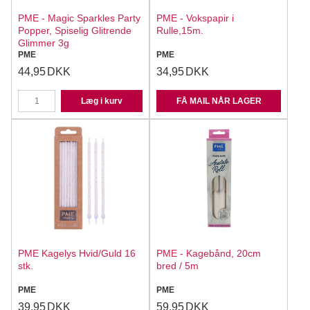
PME - Magic Sparkles Party
PME - Vokspapir i
Popper, Spiselig Glitrende
Rulle,15m.
Glimmer 3g
PME
PME
44,95
DKK
34,95
DKK
Læg i kurv
FÅ MAIL NÅR LAGER
PME Kagelys Hvid/Guld 16
PME - Kagebånd, 20cm
stk.
bred / 5m
PME
PME
39,95
DKK
59,95
DKK