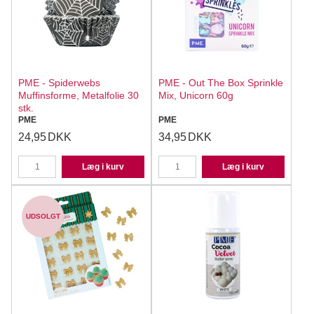
PME - Spiderwebs
PME - Out The Box Sprinkle
Muffinsforme, Metalfolie 30
Mix, Unicorn 60g
stk.
PME
PME
24,95
DKK
34,95
DKK
Læg i kurv
Læg i kurv
UDSOLGT