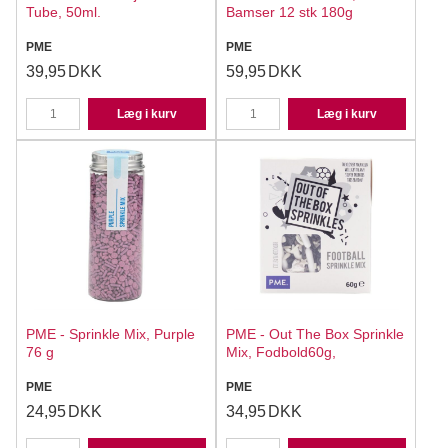
Tube, 50ml.
Bamser 12 stk 180g
PME
PME
39,95
DKK
59,95
DKK
Læg i kurv
Læg i kurv
PME - Sprinkle Mix, Purple
PME - Out The Box Sprinkle
76 g
Mix, Fodbold60g,
PME
PME
24,95
DKK
34,95
DKK