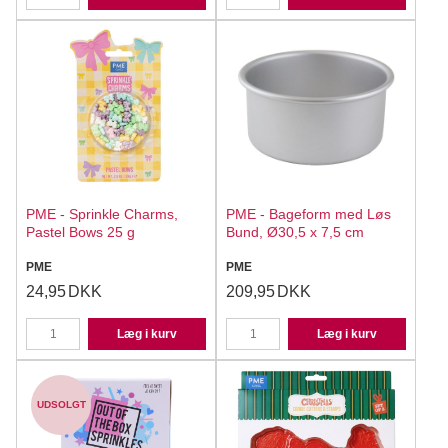
PME - Sprinkle Charms,
PME - Bageform med Løs
Pastel Bows 25 g
Bund, Ø30,5 x 7,5 cm
PME
PME
24,95
DKK
209,95
DKK
Læg i kurv
Læg i kurv
UDSOLGT