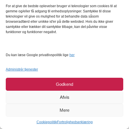
Læg i kurv
Læg i kurv
For at give de bedste oplevelser bruger vi teknologier som cookies til at
gemme og/eller få adgang til enhedsoplysninger. Samtykke til disse
teknologier vil give os mulighed for at behandle data såsom
browseradfærd eller unikke id'er på dette websted. Hvis du ikke giver
samtykke eller trækker dit samtykke tilbage, kan det påvirke visse
funktioner og funktioner negativt.
Du kan læse Google privatlivspolitik lige
her
PME - Bageform med Løs
PME - Christmas Novelty
Administrér tjenester
Bund, Ø13 x 7,5 cm
Sprinkles, Silver Snowflakes
76g
PME
PME
Godkend
64,95
DKK
29,95
DKK
Afvis
Læg i kurv
Læg i kurv
Mere
Cookiepolitik
Fortrolighedserklæring