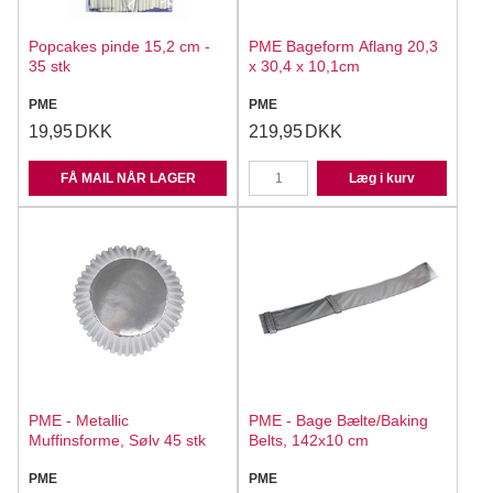
Popcakes pinde 15,2 cm -
PME Bageform Aflang 20,3
35 stk
x 30,4 x 10,1cm
PME
PME
19,95
DKK
219,95
DKK
FÅ MAIL NÅR LAGER
Læg i kurv
PME - Metallic
PME - Bage Bælte/Baking
Muffinsforme, Sølv 45 stk
Belts, 142x10 cm
PME
PME