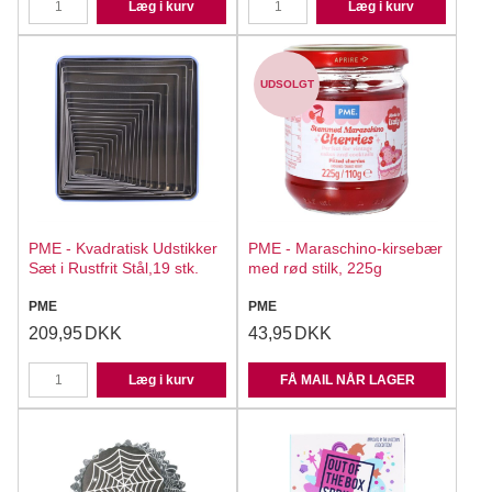
Læg i kurv
Læg i kurv
UDSOLGT
PME - Kvadratisk Udstikker
PME - Maraschino-kirsebær
Sæt i Rustfrit Stål,19 stk.
med rød stilk, 225g
PME
PME
209,95
DKK
43,95
DKK
Læg i kurv
FÅ MAIL NÅR LAGER