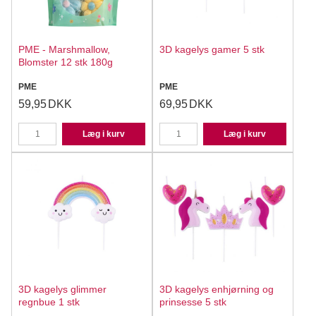
PME - Marshmallow,
3D kagelys gamer 5 stk
Blomster 12 stk 180g
PME
PME
59,95
DKK
69,95
DKK
Læg i kurv
Læg i kurv
3D kagelys glimmer
3D kagelys enhjørning og
regnbue 1 stk
prinsesse 5 stk