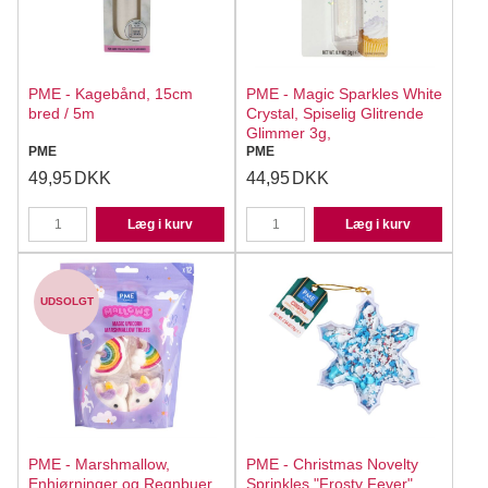
PME - Kagebånd, 15cm
PME - Magic Sparkles White
bred / 5m
Crystal, Spiselig Glitrende
Glimmer 3g,
PME
PME
49,95
DKK
44,95
DKK
Læg i kurv
Læg i kurv
UDSOLGT
PME - Marshmallow,
PME - Christmas Novelty
Enhjørninger og Regnbuer
Sprinkles "Frosty Fever",