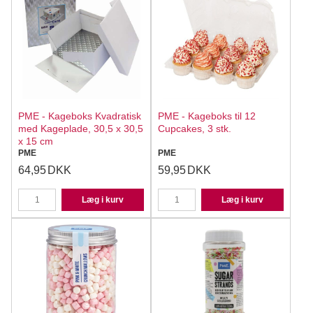
PME - Kageboks Kvadratisk
PME - Kageboks til 12
med Kageplade, 30,5 x 30,5
Cupcakes, 3 stk.
x 15 cm
PME
PME
64,95
DKK
59,95
DKK
Læg i kurv
Læg i kurv