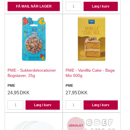
FÅ MAIL NÅR LAGER
Læg i kurv
PME - Sukkerdekorationer
PME - Vanillla Cake - Bage
Bogstaver, 25g
Mix 500g
PME
PME
24,95
DKK
27,95
DKK
Læg i kurv
Læg i kurv
UDSOLGT