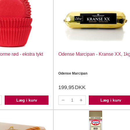
orme rød - ekstra tykt
Odense Marcipan - Kranse XX, 1k
Odense Marcipan
199,95
DKK
Læg i kurv
Læg i kurv