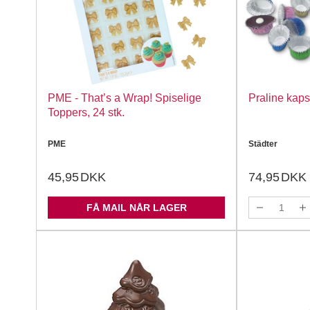
PME - That’s a Wrap! Spiselige
Praline kaps
Toppers, 24 stk.
PME
Städter
45,95
DKK
74,95
DKK
FÅ MAIL NÅR LAGER