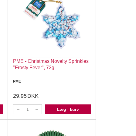
PME - Christmas Novelty Sprinkles
"Frosty Fever", 72g
PME
29,95
DKK
Læg i kurv