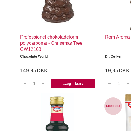
Professionel chokoladeform i
Rom Aroma 3
polycarbonat - Christmas Tree
CW12163
Chocolate World
Dr. Oetker
149,95
DKK
19,95
DKK
Læg i kurv
UDSOLGT