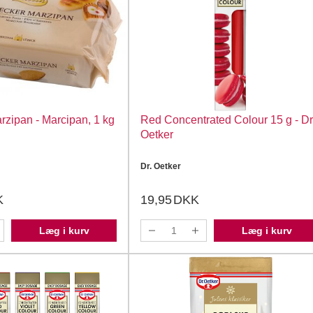
rzipan - Marcipan, 1 kg
Red Concentrated Colour 15 g - Dr
Oetker
Dr. Oetker
K
19,95
DKK
Læg i kurv
Læg i kurv