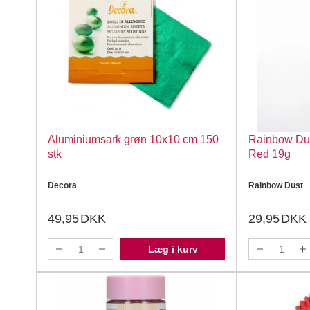
Aluminiumsark grøn 10x10 cm 150
Rainbow Dus
stk
Red 19g
Decora
Rainbow Dust
49,95
DKK
29,95
DKK
Læg i kurv