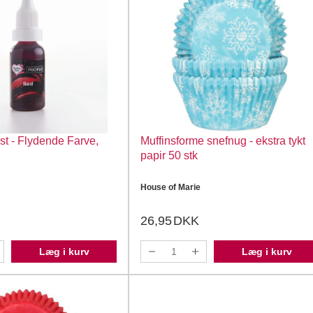
t - Flydende Farve,
Muffinsforme snefnug - ekstra tykt
papir 50 stk
House of Marie
26,95
DKK
Læg i kurv
Læg i kurv