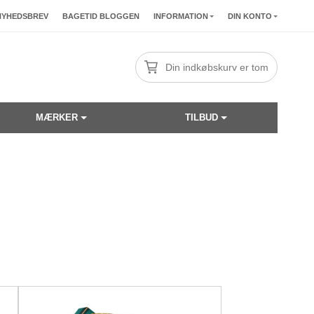
NYHEDSBREV
BAGETID BLOGGEN
INFORMATION
DIN KONTO
Din indkøbskurv er tom
MÆRKER
TILBUD