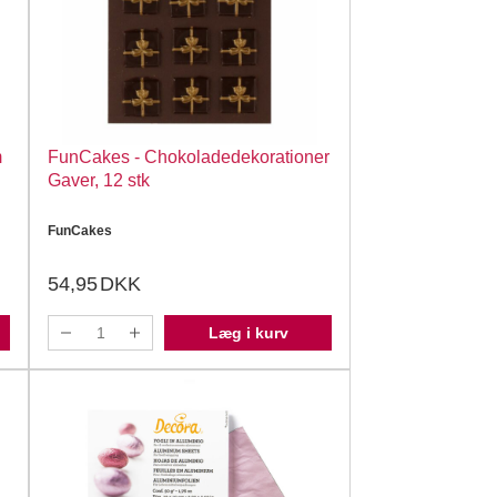
m
FunCakes - Chokoladedekorationer
Gaver, 12 stk
FunCakes
54,95
DKK
Læg i kurv