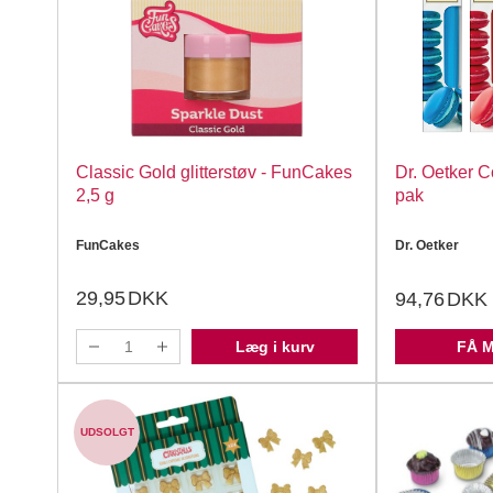
Classic Gold glitterstøv - FunCakes
Dr. Oetker C
2,5 g
pak
FunCakes
Dr. Oetker
29,95
DKK
94,76
DKK
Læg i kurv
FÅ 
UDSOLGT