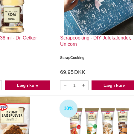
8 ml - Dr. Oetker
Scrapcooking - DIY Julekalender,
Unicorn
ScrapCooking
69,95
DKK
Læg i kurv
Læg i kurv
10%
UDSOLGT