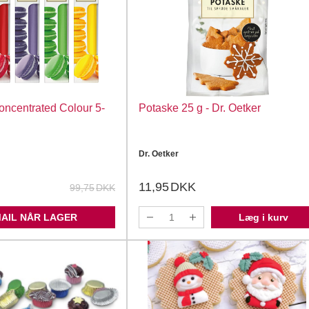
oncentrated Colour 5-
Potaske 25 g - Dr. Oetker
Dr. Oetker
11,95
DKK
99,75
DKK
MAIL NÅR LAGER
Læg i kurv