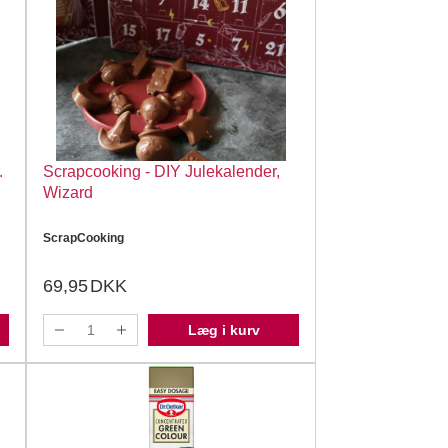
.
Scrapcooking - DIY Julekalender,
Wizard
ScrapCooking
69,95
DKK
Læg i kurv