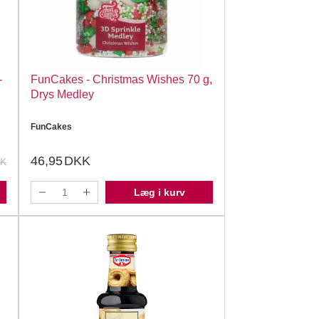
-
FunCakes - Christmas Wishes 70 g,
Drys Medley
FunCakes
46,95
DKK
K
Læg i kurv