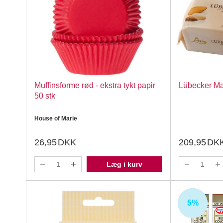
Muffinsforme rød - ekstra tykt papir
Lübecker Ma
50 stk
House of Marie
26,95
DKK
209,95
DK
Læg i kurv
5%
UDSOLGT