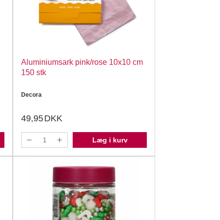
Aluminiumsark pink/rose 10x10 cm
150 stk
Decora
49,95
DKK
Læg i kurv