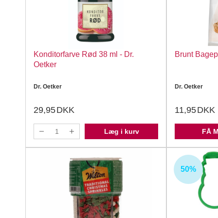
Konditorfarve Rød 38 ml - Dr.
Brunt Bagepu
Oetker
Dr. Oetker
Dr. Oetker
29,95
DKK
11,95
DKK
Læg i kurv
FÅ 
50%