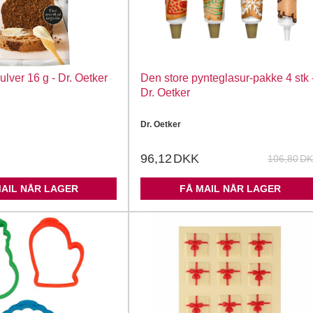
lver 16 g - Dr. Oetker
Den store pynteglasur-pakke 4 stk 
Dr. Oetker
Dr. Oetker
96,12
DKK
106,80
DK
MAIL NÅR LAGER
FÅ MAIL NÅR LAGER