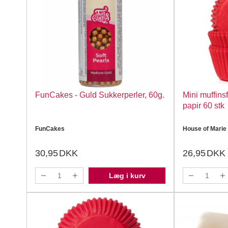
FunCakes - Guld Sukkerperler, 60g.
Mini muffinsf
papir 60 stk
FunCakes
House of Marie
30,95
DKK
26,95
DKK
Læg i kurv