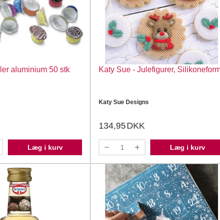
ler aluminium 50 stk
Katy Sue - Julefigurer, Silikonefor
Katy Sue Designs
134,95
DKK
Læg i kurv
Læg i kurv