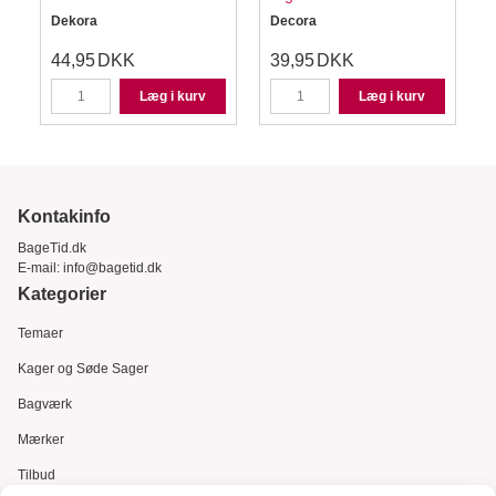
Dekora
Decora
D
44,95
DKK
39,95
DKK
Læg i kurv
Læg i kurv
Kontakinfo
BageTid.dk
E-mail:
info@bagetid.dk
Kategorier
Temaer
Kager og Søde Sager
Bagværk
Mærker
Tilbud