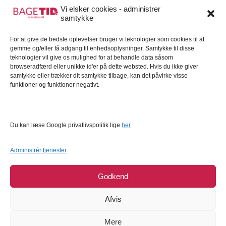
Gavekort
Vi elsker cookies - administrer
samtykke
Kundeservice
For at give de bedste oplevelser bruger vi teknologier som cookies til at
Kundeservice
gemme og/eller få adgang til enhedsoplysninger. Samtykke til disse
FAQ – Ofte stillede spørgsmål
teknologier vil give os mulighed for at behandle data såsom
browseradfærd eller unikke id'er på dette websted. Hvis du ikke giver
Om Bagetid.dk
samtykke eller trækker dit samtykke tilbage, kan det påvirke visse
funktioner og funktioner negativt.
Se Fødevarestyrelsens smiley-rapporter
Forretningsbetingelser
Cookies
Du kan læse Google privatlivspolitik lige
her
Persondatapolitik
Administrér tjenester
Godkend
Afvis
Mere