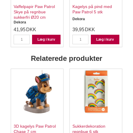
Vaffelpapir Paw Patrol
Kagelys på pind med
Skye på regnbue
Paw Patrol 5 stk
sukkerfri Ø20 cm
-
Dekora
Dekora
C
41,95
DKK
39,95
DKK
Læg i kurv
Læg i kurv
Relaterede produkter
3D kagelys Paw Patrol
Sukkerdekoration
Chase 7 cm
regnbue 6 stk