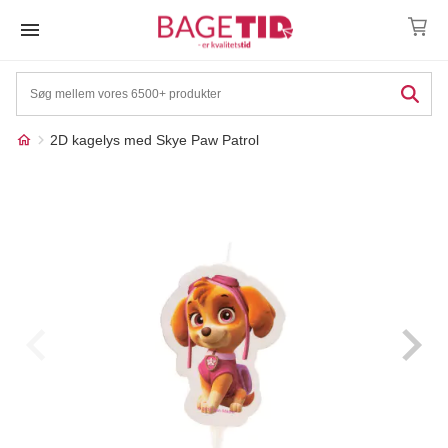
Skip
to
content
2D kagelys med Skye Paw Patrol
Måske kunne nogle af
☓
disse produkter have din
interesse?