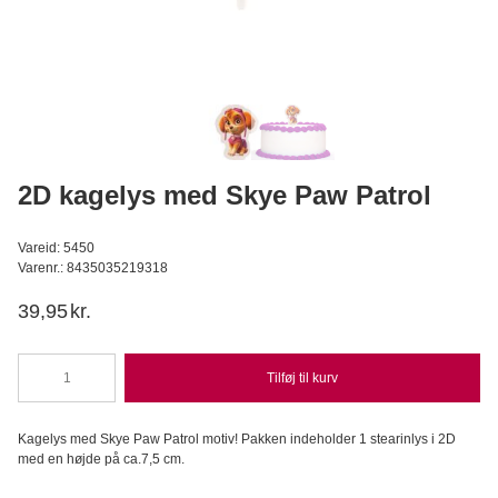
Konditorens - Fersken-Passionsfrugt Moussepulver, 500g
Konditorens
129,95
DKK
Læg i kurv
2D kagelys med Skye Paw Patrol
Vareid: 5450
Varenr.: 8435035219318
39,95
kr.
Tilføj til kurv
2D
kagelys
med
Kagelys med Skye Paw Patrol motiv! Pakken indeholder 1 stearinlys i 2D
Skye
med en højde på ca.7,5 cm.
Paw
Patrol