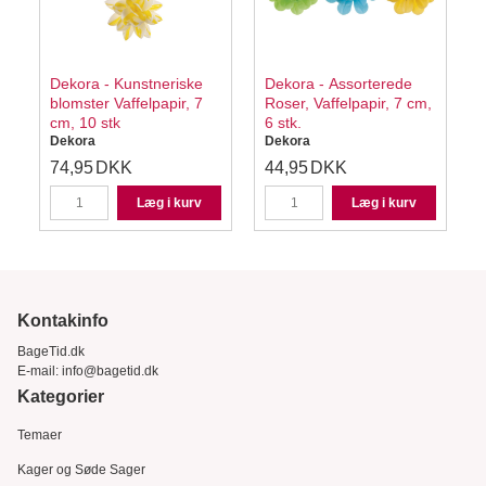
Dekora - Kunstneriske
Dekora - Assorterede
blomster Vaffelpapir, 7
Roser, Vaffelpapir, 7 cm,
cm, 10 stk
6 stk.
Dekora
Dekora
74,95
DKK
44,95
DKK
Læg i kurv
Læg i kurv
Kontakinfo
BageTid.dk
E-mail:
info@bagetid.dk
Kategorier
Temaer
Kager og Søde Sager