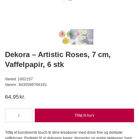
BrandNewCake - Osteklæde, 50 x 50 cm
BrandNewCake
29,95
DKK
Læg i kurv
Dekora – Artistic Roses, 7 cm,
Vaffelpapir, 6 stk
Vareid: 1002157
Varenr.: 8435599766181
64,95
kr.
Tilføj til kurv
Dekora
-
Artistic
Tilføj et kunstnerisk touch til dine kreationer med disse fine og delikate
Roses,
vaffelroser. Perfekte til at dekorere kager, desserter og andre lækkerier, hvor