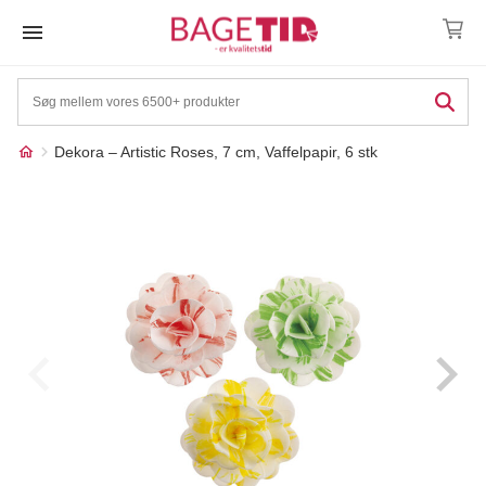
Skip
to
content
Dekora – Artistic Roses, 7 cm, Vaffelpapir, 6 stk
Måske kunne nogle af
☓
disse produkter have din
interesse?