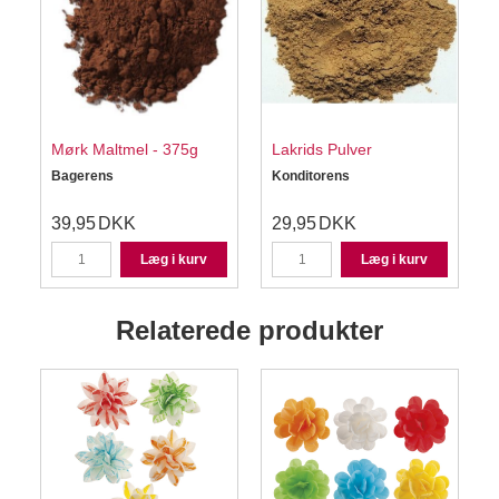
Mørk Maltmel - 375g
Lakrids Pulver
Bagerens
Konditorens
S
39,95
DKK
29,95
DKK
Læg i kurv
Læg i kurv
Relaterede produkter