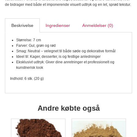
7
de bidrager med både et imponerende visuelt udtryk og en let, sprød tekstur.
cm,
Vaffelpapir,
6
stk
Beskrivelse
Ingredienser
Anmeldelser (0)
antal
Størrelse: 7 cm
Farver: Gul, grøn og rød
Smag: Neutral – velegnet til både søde og dekorative formål
Ideel til: Kager, desserter, is og festlige anledninger
Eksklusivt udtryk: Giver dine anretninger et professionelt og
kunstnerisk look
Indhold: 6 stk. (20 g)
Andre købte også