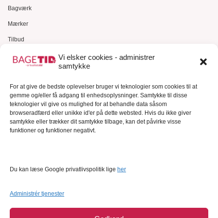
Bagværk
Mærker
Tilbud
Gavekort
Vi elsker cookies - administrer
samtykke
Kundeservice
For at give de bedste oplevelser bruger vi teknologier som cookies til at
Kundeservice
gemme og/eller få adgang til enhedsoplysninger. Samtykke til disse
FAQ – Ofte stillede spørgsmål
teknologier vil give os mulighed for at behandle data såsom
browseradfærd eller unikke id'er på dette websted. Hvis du ikke giver
Om Bagetid.dk
samtykke eller trækker dit samtykke tilbage, kan det påvirke visse
funktioner og funktioner negativt.
Se Fødevarestyrelsens smiley-rapporter
Forretningsbetingelser
Cookies
Du kan læse Google privatlivspolitik lige
her
Persondatapolitik
Administrér tjenester