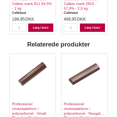
Callets mørk 811 54,5%
Callets mørk 2815 -
- 1 kg
57,9% - 2,5 kg
Callebaut
Callebaut
C
199,95
DKK
499,95
DKK
Læg i kurv
Læg i kurv
Relaterede produkter
Professionel
Professionel
chokoladeform i
chokoladeform i
polycarbonat - Small
polycarbonat - Nougat