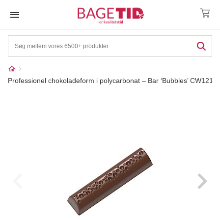
Skip
to
content
Professionel chokoladeform i polycarbonat – Bar ‘Bubbles’ CW1214
Måske kunne nogle af
☓
disse produkter have din
interesse?