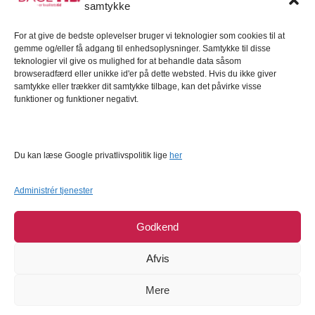
samtykke
Kundeservice
For at give de bedste oplevelser bruger vi teknologier som cookies til at
Kundeservice
gemme og/eller få adgang til enhedsoplysninger. Samtykke til disse
FAQ – Ofte stillede spørgsmål
teknologier vil give os mulighed for at behandle data såsom
browseradfærd eller unikke id'er på dette websted. Hvis du ikke giver
Om Bagetid.dk
samtykke eller trækker dit samtykke tilbage, kan det påvirke visse
funktioner og funktioner negativt.
Se Fødevarestyrelsens smiley-rapporter
Forretningsbetingelser
Cookies
Du kan læse Google privatlivspolitik lige
her
Persondatapolitik
Administrér tjenester
Godkend
Afvis
Mere
COPYRIGHT © 2026
BAGETID.DK
SUPPORT BY
1902 SOFTWARE