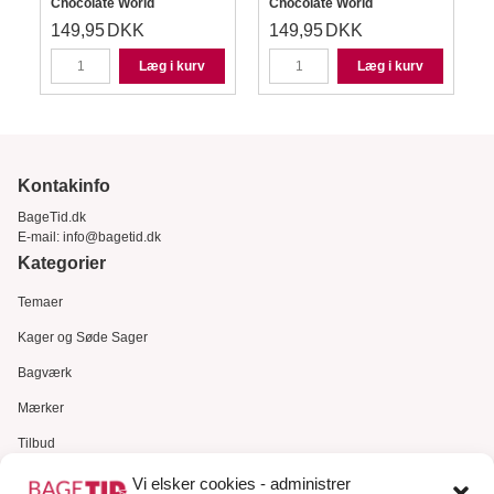
Smooth Bar CW12159
Chocolate World
Bar CW12152
Chocolate World
149,95
DKK
149,95
DKK
Læg i kurv
Læg i kurv
Kontakinfo
BageTid.dk
E-mail:
info@bagetid.dk
Kategorier
Temaer
Kager og Søde Sager
Bagværk
Mærker
Tilbud
Gavekort
Vi elsker cookies - administrer