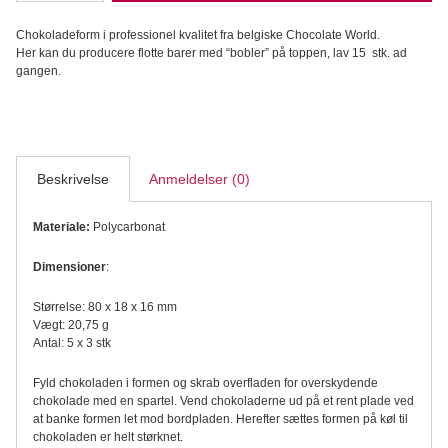
chokoladeform
i
Chokoladeform i professionel kvalitet fra belgiske Chocolate World.
polycarbonat
Her kan du producere flotte barer med “bobler” på toppen, lav 15 stk. ad
-
gangen.
Bar
'Bubbles'
CW12146
antal
Beskrivelse
Anmeldelser (0)
Materiale:
Polycarbonat
Dimensioner
:
Størrelse: 80 x 18 x 16 mm
Vægt: 20,75 g
Antal: 5 x 3 stk
Fyld chokoladen i formen og skrab overfladen for overskydende
chokolade med en spartel. Vend chokoladerne ud på et rent plade ved
at banke formen let mod bordpladen. Herefter sættes formen på køl til
chokoladen er helt størknet.