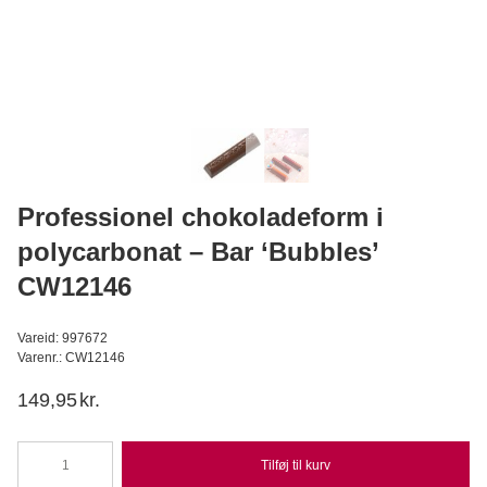
3D kagelys Paw Patrol Chase 7 cm
Dekora
44,95
DKK
Læg i kurv
Professionel chokoladeform i
polycarbonat – Bar ‘Bubbles’
CW12146
Vareid: 997672
Varenr.: CW12146
149,95
kr.
Tilføj til kurv
Professionel