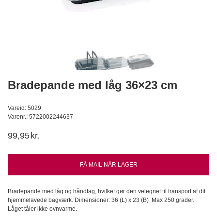
Mørk Maltmel - 375g
Bagerens
39,95
DKK
Læg i kurv
Bradepande med låg 36×23 cm
Vareid: 5029
Varenr.: 5722002244637
99,95
kr.
FÅ MAIL NÅR LAGER
Bradepande med låg og håndtag, hvilket gør den velegnet til transport af dit
hjemmelavede bagværk. Dimensioner: 36 (L) x 23 (B) Max 250 grader.
Låget tåler ikke ovnvarme.