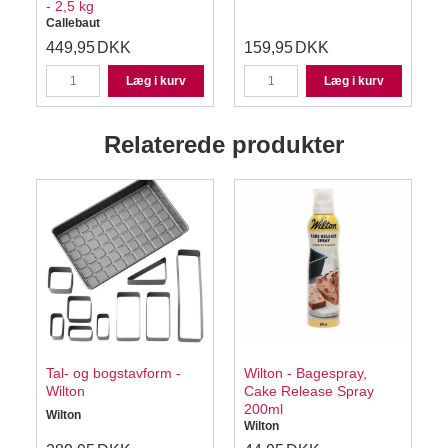
- 2,5 kg
Callebaut
449,95
DKK
159,95
DKK
Læg i kurv
Læg i kurv
Relaterede produkter
Tal- og bogstavform -
Wilton - Bagespray,
Wilton
Cake Release Spray
200ml
Wilton
Wilton
S