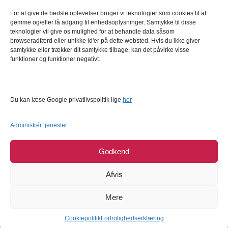
For at give de bedste oplevelser bruger vi teknologier som cookies til at
Kundeservice
gemme og/eller få adgang til enhedsoplysninger. Samtykke til disse
FAQ – Ofte stillede spørgsmål
teknologier vil give os mulighed for at behandle data såsom
browseradfærd eller unikke id'er på dette websted. Hvis du ikke giver
Om Bagetid.dk
samtykke eller trækker dit samtykke tilbage, kan det påvirke visse
funktioner og funktioner negativt.
Se Fødevarestyrelsens smiley-rapporter
Forretningsbetingelser
Cookies
Du kan læse Google privatlivspolitik lige
her
Persondatapolitik
Administrér tjenester
Godkend
Afvis
Mere
COPYRIGHT © 2026
BAGETID.DK
SUPPORT BY
1902 SOFTWARE
Cookiepolitik
Fortrolighedserklæring