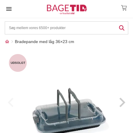
Skip
to
content
Bradepande med låg 36×23 cm
Måske kunne nogle af
☓
disse produkter have din
UDSOLGT
interesse?