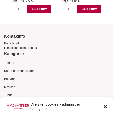
289,95
DKK
44,95
DKK
Læg i kurv
Læg i kurv
Kontakinfo
BageTid.dk
E-mail:
info@bagetid.dk
Kategorier
Temaer
Kager og Søde Sager
Bagværk
Mærker
Tilbud
Gavekort
Vi elsker cookies - administrer
samtykke
Kundeservice