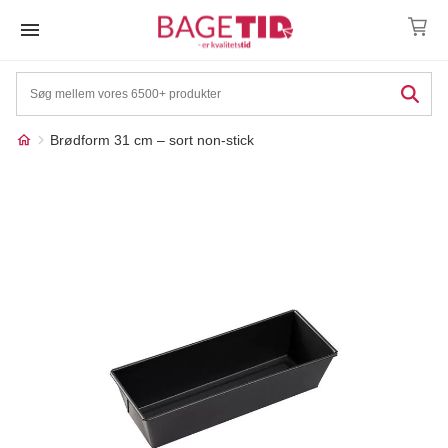
Skip
to
content
Brødform 31 cm – sort non-stick
Måske kunne nogle af
☓
disse produkter have din
interesse?