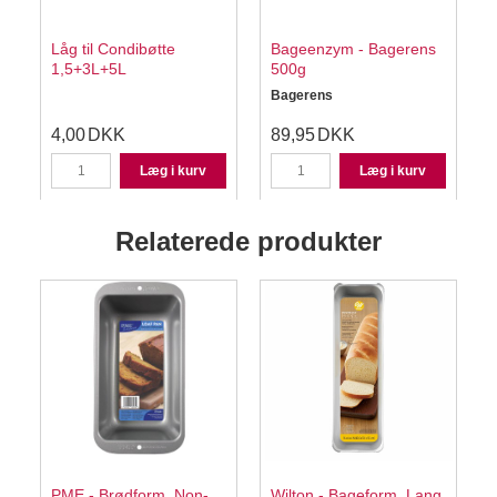
Låg til Condibøtte
Bageenzym - Bagerens
1,5+3L+5L
500g
Bagerens
4,00
DKK
89,95
DKK
Læg i kurv
Læg i kurv
Relaterede produkter
PME - Brødform, Non-
Wilton - Bageform, Lang