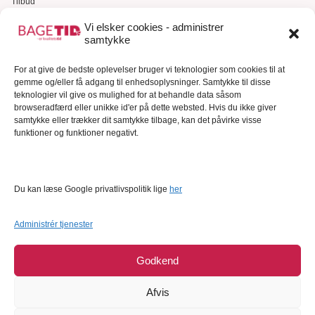
Tilbud
Gavekort
Vi elsker cookies - administrer
samtykke
Kundeservice
For at give de bedste oplevelser bruger vi teknologier som cookies til at
Kundeservice
gemme og/eller få adgang til enhedsoplysninger. Samtykke til disse
FAQ – Ofte stillede spørgsmål
teknologier vil give os mulighed for at behandle data såsom
browseradfærd eller unikke id'er på dette websted. Hvis du ikke giver
Om Bagetid.dk
samtykke eller trækker dit samtykke tilbage, kan det påvirke visse
funktioner og funktioner negativt.
Se Fødevarestyrelsens smiley-rapporter
Forretningsbetingelser
Cookies
Du kan læse Google privatlivspolitik lige
her
Persondatapolitik
Administrér tjenester
Godkend
Afvis