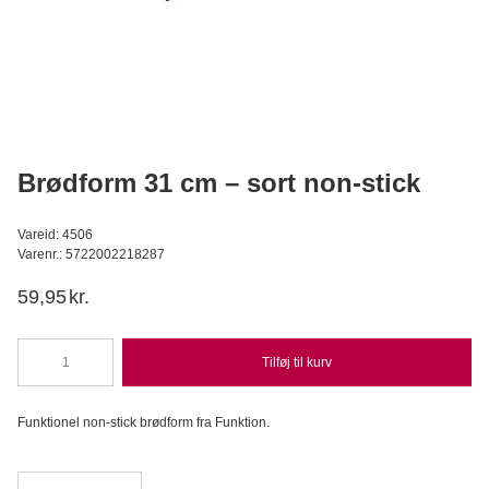
Mini muffins bageform 24 stk
Wilton
S
119,95
DKK
Læg i kurv
Brødform 31 cm – sort non-stick
Vareid: 4506
Varenr.: 5722002218287
59,95
kr.
Tilføj til kurv
Brødform
31
cm
Funktionel non-stick brødform fra Funktion.
-
sort
non-
stick