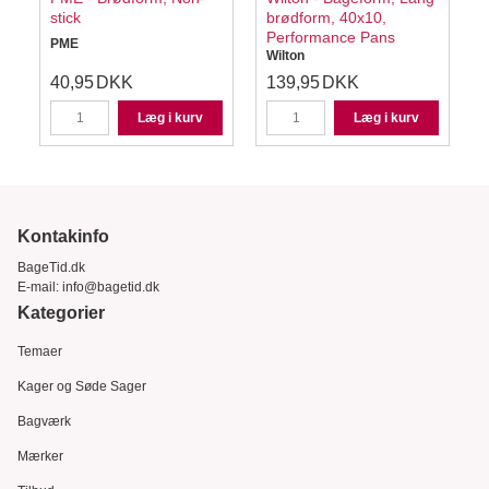
stick
brødform, 40x10,
Performance Pans
PME
Wilton
40,95
DKK
139,95
DKK
Læg i kurv
Læg i kurv
Kontakinfo
BageTid.dk
E-mail:
info@bagetid.dk
Kategorier
Temaer
Kager og Søde Sager
Bagværk
Mærker