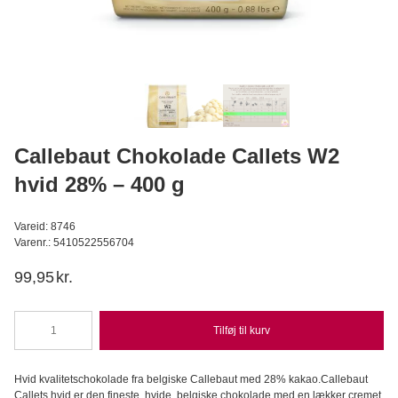
Condi bøtte 3.000ml UDEN låg
11,00
DKK
Læg i kurv
Callebaut Chokolade Callets W2
hvid 28% – 400 g
Vareid: 8746
Varenr.: 5410522556704
99,95
kr.
Tilføj til kurv
Callebaut
Chokolade
Callets
Hvid kvalitetschokolade fra belgiske Callebaut med 28% kakao.Callebaut
W2
Callets hvid er den fineste, hvide, belgiske chokolade med en lækker cremet