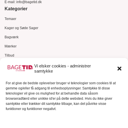
E-mail:
info@bagetid.dk
Kategorier
Temaer
Kager og Søde Sager
Bagværk
Mærker
Tilbud
Gavekort
Vi elsker cookies - administrer
samtykke
Kundeservice
For at give de bedste oplevelser bruger vi teknologier som cookies til at
Kundeservice
gemme og/eller få adgang til enhedsoplysninger. Samtykke til disse
FAQ – Ofte stillede spørgsmål
teknologier vil give os mulighed for at behandle data såsom
browseradfærd eller unikke id'er på dette websted. Hvis du ikke giver
Om Bagetid.dk
samtykke eller trækker dit samtykke tilbage, kan det påvirke visse
funktioner og funktioner negativt.
Se Fødevarestyrelsens smiley-rapporter
Forretningsbetingelser