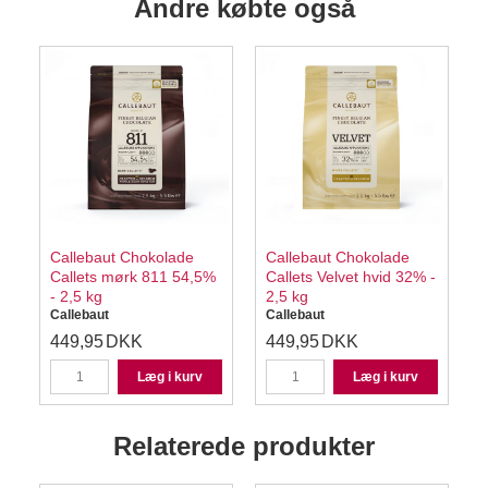
Andre købte også
Callebaut Chokolade
Callebaut Chokolade
Callets mørk 811 54,5%
Callets Velvet hvid 32% -
- 2,5 kg
2,5 kg
Callebaut
Callebaut
C
449,95
DKK
449,95
DKK
Læg i kurv
Læg i kurv
Relaterede produkter