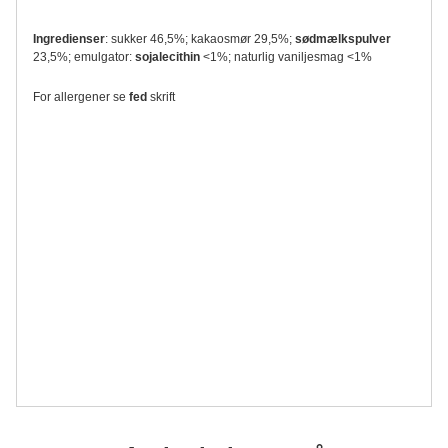
Ingredienser
: sukker 46,5%; kakaosmør 29,5%;
sødmælkspulver
23,5%; emulgator:
soja
lecithin
<1%; naturlig vaniljesmag <1%
For allergener se
fed
skrift