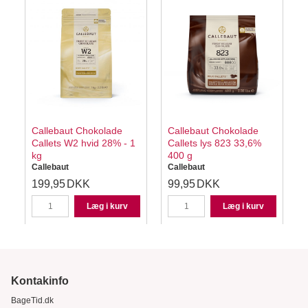
Callebaut Chokolade
Callebaut Chokolade
Callets W2 hvid 28% - 1
Callets lys 823 33,6%
kg
400 g
Callebaut
Callebaut
C
199,95
DKK
99,95
DKK
K
Læg i kurv
Læg i kurv
Kontakinfo
BageTid.dk