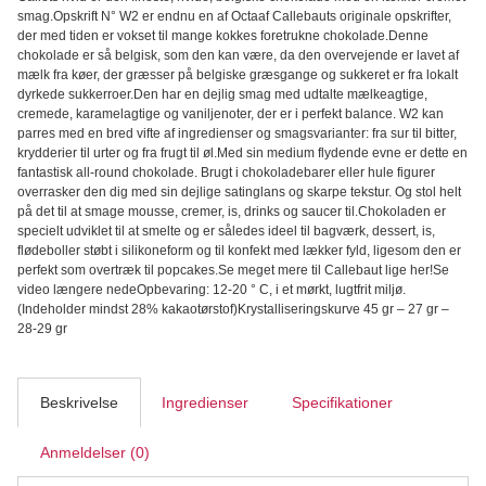
hvid
smag.Opskrift N° W2 er endnu en af Octaaf Callebauts originale opskrifter,
28%
der med tiden er vokset til mange kokkes foretrukne chokolade.Denne
-
chokolade er så belgisk, som den kan være, da den overvejende er lavet af
400
mælk fra køer, der græsser på belgiske græsgange og sukkeret er fra lokalt
g
dyrkede sukkerroer.Den har en dejlig smag med udtalte mælkeagtige,
antal
cremede, karamelagtige og vaniljenoter, der er i perfekt balance. W2 kan
parres med en bred vifte af ingredienser og smagsvarianter: fra sur til bitter,
krydderier til urter og fra frugt til øl.Med sin medium flydende evne er dette en
fantastisk all-round chokolade. Brugt i chokoladebarer eller hule figurer
overrasker den dig med sin dejlige satinglans og skarpe tekstur. Og stol helt
på det til at smage mousse, cremer, is, drinks og saucer til.Chokoladen er
specielt udviklet til at smelte og er således ideel til bagværk, dessert, is,
flødeboller støbt i silikoneform og til konfekt med lækker fyld, ligesom den er
perfekt som overtræk til popcakes.Se meget mere til Callebaut lige her!Se
video længere nedeOpbevaring: 12-20 ° C, i et mørkt, lugtfrit miljø.
(Indeholder mindst 28% kakaotørstof)Krystalliseringskurve 45 gr – 27 gr –
28-29 gr
Beskrivelse
Ingredienser
Specifikationer
Anmeldelser (0)