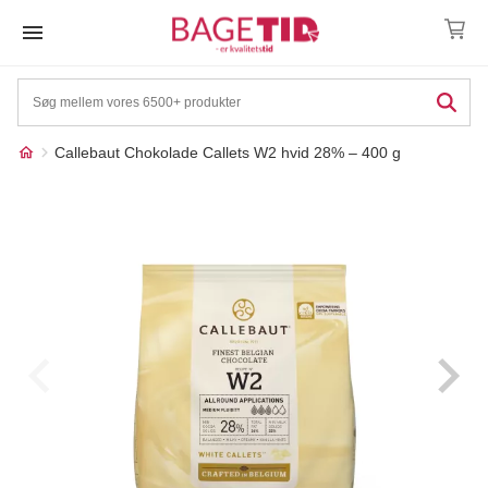
Skip
to
content
Callebaut Chokolade Callets W2 hvid 28% – 400 g
Måske kunne nogle af
☓
disse produkter have din
interesse?