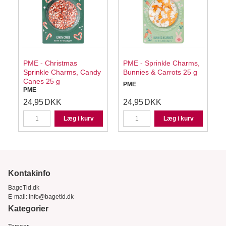
y
PME - Christmas
PME - Sprinkle Charms,
Sprinkle Charms, Candy
Bunnies & Carrots 25 g
Canes 25 g
PME
PME
24,95
DKK
24,95
DKK
Læg i kurv
Læg i kurv
Kontakinfo
BageTid.dk
E-mail:
info@bagetid.dk
Kategorier