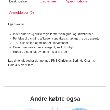
Charms,
Beskrivelse
Ingredienser
Specifikationer
Gold
&
Anmeldelser (0)
Silver
Stars
25
Egenskaber:
g
antal
Indeholder 25 g sukkerdrys formet som guld- og sølvstjerner
Perfekte til pyntning af kager, cupcakes, småkager, is og desserter
100 % spiselige og fri for AZO-farvestoffer
Giver dine kreationer et elegant, festligt udtryk
Hurtig og nem julepyntning – klar til brug
Lad dine julegodter skinne med PME Christmas Sprinkle Charms –
Gold & Silver Stars.
Andre købte også