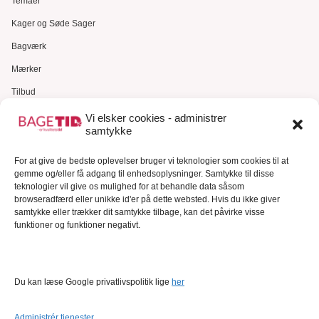
Temaer
Kager og Søde Sager
Bagværk
Mærker
Tilbud
Gavekort
Vi elsker cookies - administrer
samtykke
Kundeservice
For at give de bedste oplevelser bruger vi teknologier som cookies til at
Kundeservice
gemme og/eller få adgang til enhedsoplysninger. Samtykke til disse
FAQ – Ofte stillede spørgsmål
teknologier vil give os mulighed for at behandle data såsom
browseradfærd eller unikke id'er på dette websted. Hvis du ikke giver
Om Bagetid.dk
samtykke eller trækker dit samtykke tilbage, kan det påvirke visse
funktioner og funktioner negativt.
Se Fødevarestyrelsens smiley-rapporter
Forretningsbetingelser
Cookies
Du kan læse Google privatlivspolitik lige
her
Persondatapolitik
Administrér tjenester