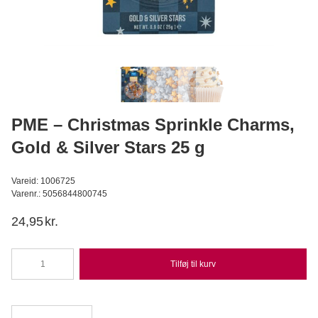
Caputo Rød - Cuoco/Saccorosso, 5kg
Caputo
109,95
DKK
Læg i kurv
PME – Christmas Sprinkle Charms,
Gold & Silver Stars 25 g
Vareid: 1006725
Varenr.: 5056844800745
24,95
kr.
Tilføj til kurv
PME
-
Christmas
Sprinkle