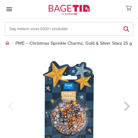
Skip
to
content
PME – Christmas Sprinkle Charms, Gold & Silver Stars 25 g
Måske kunne nogle af
☓
disse produkter have din
interesse?